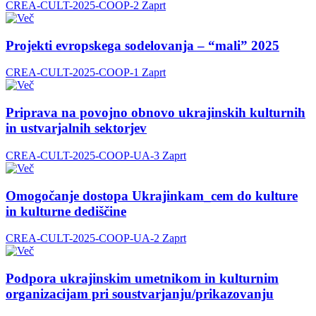
CREA-CULT-2025-COOP-2
Zaprt
Projekti evropskega sodelovanja – “mali” 2025
CREA-CULT-2025-COOP-1
Zaprt
Priprava na povojno obnovo ukrajinskih kulturnih
in ustvarjalnih sektorjev
CREA-CULT-2025-COOP-UA-3
Zaprt
Omogočanje dostopa Ukrajinkam_cem do kulture
in kulturne dediščine
CREA-CULT-2025-COOP-UA-2
Zaprt
Podpora ukrajinskim umetnikom in kulturnim
organizacijam pri soustvarjanju/prikazovanju