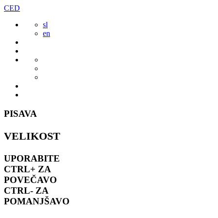
Preskoči
CED
to
sl
vsebine
en
PISAVA
VELIKOST
UPORABITE
CTRL+
ZA
POVEČAVO
CTRL-
ZA
POMANJŠAVO