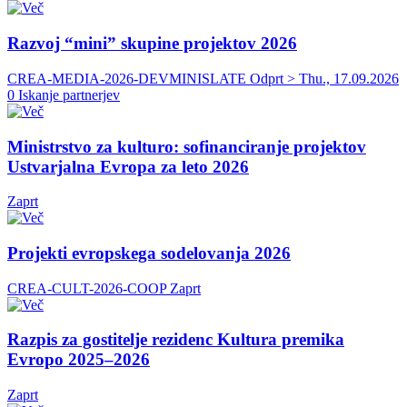
Razvoj “mini” skupine projektov 2026
CREA-MEDIA-2026-DEVMINISLATE
Odprt > Thu., 17.09.2026
0 Iskanje partnerjev
Ministrstvo za kulturo: sofinanciranje projektov
Ustvarjalna Evropa za leto 2026
Zaprt
Projekti evropskega sodelovanja 2026
CREA-CULT-2026-COOP
Zaprt
Razpis za gostitelje rezidenc Kultura premika
Evropo 2025–2026
Zaprt