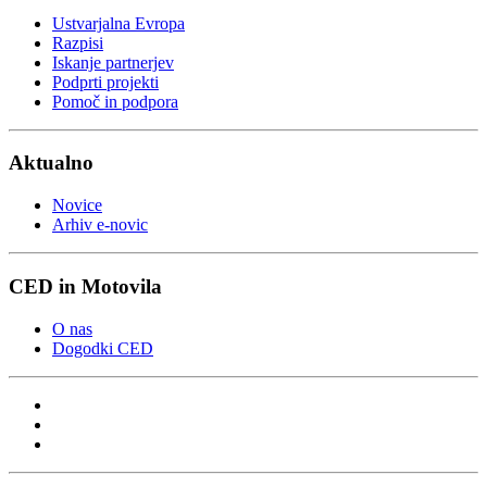
Ustvarjalna Evropa
Razpisi
Iskanje partnerjev
Podprti projekti
Pomoč in podpora
Aktualno
Novice
Arhiv e-novic
CED in Motovila
O nas
Dogodki CED