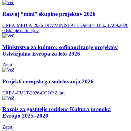
Razvoj “mini” skupine projektov 2026
CREA-MEDIA-2026-DEVMINISLATE
Odprt > Thu., 17.09.2026
0 Iskanje partnerjev
Ministrstvo za kulturo: sofinanciranje projektov
Ustvarjalna Evropa za leto 2026
Zaprt
Projekti evropskega sodelovanja 2026
CREA-CULT-2026-COOP
Zaprt
Razpis za gostitelje rezidenc Kultura premika
Evropo 2025–2026
Zaprt