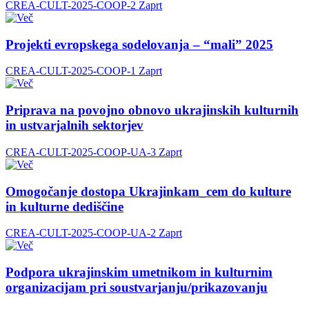
CREA-CULT-2025-COOP-2
Zaprt
Projekti evropskega sodelovanja – “mali” 2025
CREA-CULT-2025-COOP-1
Zaprt
Priprava na povojno obnovo ukrajinskih kulturnih
in ustvarjalnih sektorjev
CREA-CULT-2025-COOP-UA-3
Zaprt
Omogočanje dostopa Ukrajinkam_cem do kulture
in kulturne dediščine
CREA-CULT-2025-COOP-UA-2
Zaprt
Podpora ukrajinskim umetnikom in kulturnim
organizacijam pri soustvarjanju/prikazovanju