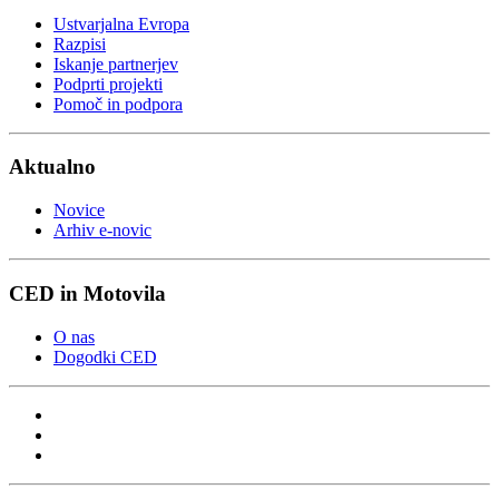
Ustvarjalna Evropa
Razpisi
Iskanje partnerjev
Podprti projekti
Pomoč in podpora
Aktualno
Novice
Arhiv e-novic
CED in Motovila
O nas
Dogodki CED