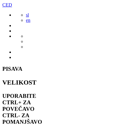
Preskoči
CED
to
sl
vsebine
en
PISAVA
VELIKOST
UPORABITE
CTRL+
ZA
POVEČAVO
CTRL-
ZA
POMANJŠAVO