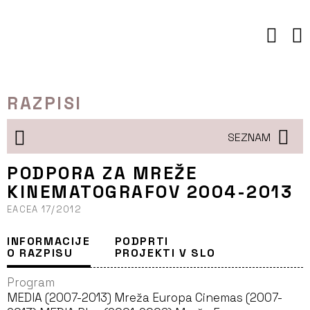
Preskoči
to
vsebine
RAZPISI
SEZNAM
PODPORA ZA MREŽE
KINEMATOGRAFOV 2004-2013
EACEA 17/2012
INFORMACIJE
PODPRTI
O RAZPISU
PROJEKTI V SLO
Program
MEDIA (2007-2013) Mreža Europa Cinemas (2007-