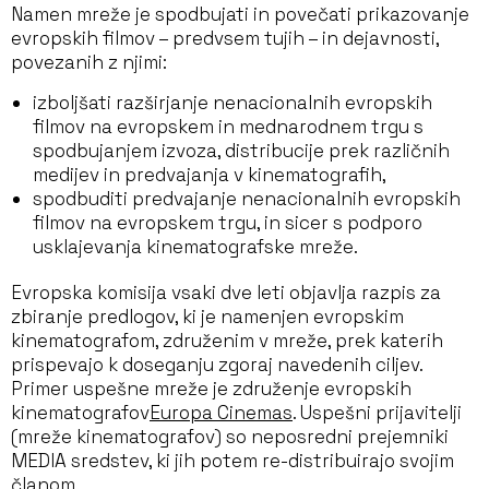
Namen mreže je spodbujati in povečati prikazovanje
evropskih filmov – predvsem tujih – in dejavnosti,
povezanih z njimi:
izboljšati razširjanje nenacionalnih evropskih
filmov na evropskem in mednarodnem trgu s
spodbujanjem izvoza, distribucije prek različnih
medijev in predvajanja v kinematografih,
spodbuditi predvajanje nenacionalnih evropskih
filmov na evropskem trgu, in sicer s podporo
usklajevanja kinematografske mreže.
Evropska komisija vsaki dve leti objavlja razpis za
zbiranje predlogov, ki je namenjen evropskim
kinematografom, združenim v mreže, prek katerih
prispevajo k doseganju zgoraj navedenih ciljev.
Primer uspešne mreže je združenje evropskih
kinematografov
Europa Cinemas
. Uspešni prijavitelji
(mreže kinematografov) so neposredni prejemniki
MEDIA
sredstev, ki jih potem re-distribuirajo svojim
članom.