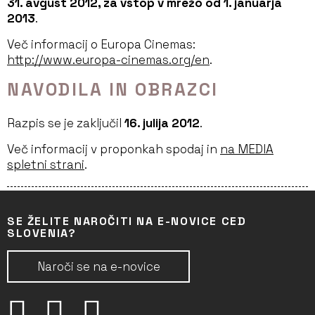
31. avgust 2012, za vstop v mrežo od 1. januarja
2013
.
Več informacij o Europa Cinemas:
http://www.europa-cinemas.org/en
.
NAVODILA IN OBRAZCI
Razpis se je zaključil
16. julija 2012
.
Več informacij v proponkah spodaj in
na
MEDIA
spletni strani
.
SE ŽELITE NAROČITI NA E-NOVICE CED
SLOVENIA?
Naroči se na e-novice