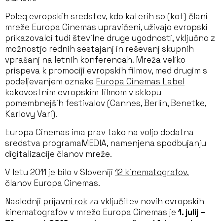
Poleg evropskih sredstev, kdo katerih so (kot) člani
mreže Europa Cinemas upravičeni, uživajo evropski
prikazovalci tudi številne druge ugodnosti, vključno z
možnostjo rednih sestajanj in reševanj skupnih
vprašanj na letnih konferencah. Mreža veliko
prispeva k promociji evropskih filmov, med drugim s
podeljevanjem oznake
Europa Cinemas Label
kakovostnim evropskim filmom v sklopu
pomembnejših festivalov (Cannes, Berlin, Benetke,
Karlovy Vari).
Europa Cinemas ima prav tako na voljo dodatna
sredstva programa
MEDIA
, namenjena spodbujanju
digitalizacije članov mreže.
V letu 2011 je bilo v Sloveniji
12 kinematografov
,
članov Europa Cinemas.
Naslednji
prijavni rok
za vključitev novih evropskih
kinematografov v mrežo Europa Cinemas je
1. julij –