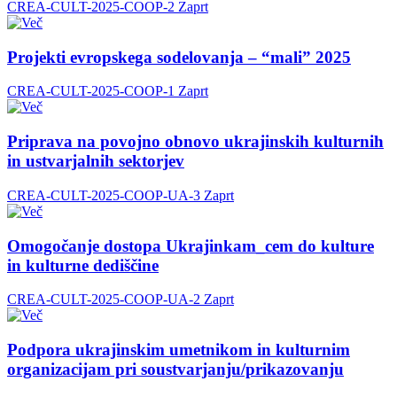
CREA-CULT-2025-COOP-2
Zaprt
Projekti evropskega sodelovanja – “mali” 2025
CREA-CULT-2025-COOP-1
Zaprt
Priprava na povojno obnovo ukrajinskih kulturnih
in ustvarjalnih sektorjev
CREA-CULT-2025-COOP-UA-3
Zaprt
Omogočanje dostopa Ukrajinkam_cem do kulture
in kulturne dediščine
CREA-CULT-2025-COOP-UA-2
Zaprt
Podpora ukrajinskim umetnikom in kulturnim
organizacijam pri soustvarjanju/prikazovanju