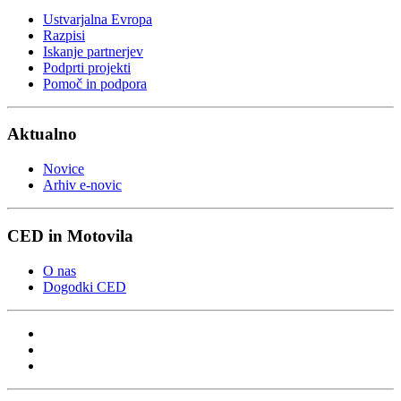
Ustvarjalna Evropa
Razpisi
Iskanje partnerjev
Podprti projekti
Pomoč in podpora
Aktualno
Novice
Arhiv e-novic
CED in Motovila
O nas
Dogodki CED