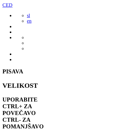
Preskoči
CED
to
sl
vsebine
en
PISAVA
VELIKOST
UPORABITE
CTRL+
ZA
POVEČAVO
CTRL-
ZA
POMANJŠAVO