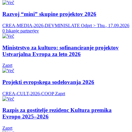
Razvoj “mini” skupine projektov 2026
CREA-MEDIA-2026-DEVMINISLATE
Odprt > Thu., 17.09.2026
0 Iskanje partnerjev
Ministrstvo za kulturo: sofinanciranje projektov
Ustvarjalna Evropa za leto 2026
Zaprt
Projekti evropskega sodelovanja 2026
CREA-CULT-2026-COOP
Zaprt
Razpis za gostitelje rezidenc Kultura premika
Evropo 2025–2026
Zaprt