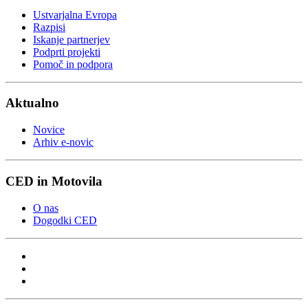
Ustvarjalna Evropa
Razpisi
Iskanje partnerjev
Podprti projekti
Pomoč in podpora
Aktualno
Novice
Arhiv e-novic
CED in Motovila
O nas
Dogodki CED