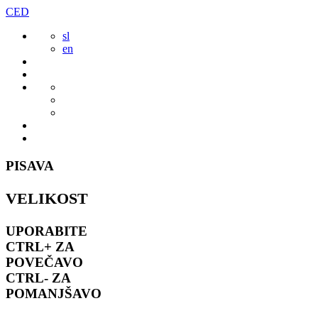
Preskoči
CED
to
sl
vsebine
en
PISAVA
VELIKOST
UPORABITE
CTRL+
ZA
POVEČAVO
CTRL-
ZA
POMANJŠAVO