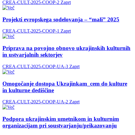
CREA-CULT-2025-COOP-2
Zaprt
Projekti evropskega sodelovanja – “mali” 2025
CREA-CULT-2025-COOP-1
Zaprt
Priprava na povojno obnovo ukrajinskih kulturnih
in ustvarjalnih sektorjev
CREA-CULT-2025-COOP-UA-3
Zaprt
Omogočanje dostopa Ukrajinkam_cem do kulture
in kulturne dediščine
CREA-CULT-2025-COOP-UA-2
Zaprt
Podpora ukrajinskim umetnikom in kulturnim
organizacijam pri soustvarjanju/prikazovanju