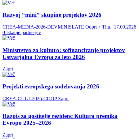
Razvoj “mini” skupine projektov 2026
CREA-MEDIA-2026-DEVMINISLATE
Odprt > Thu., 17.09.2026
0 Iskanje partnerjev
Ministrstvo za kulturo: sofinanciranje projektov
Ustvarjalna Evropa za leto 2026
Zaprt
Projekti evropskega sodelovanja 2026
CREA-CULT-2026-COOP
Zaprt
Razpis za gostitelje rezidenc Kultura premika
Evropo 2025–2026
Zaprt