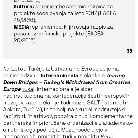
Kultura:
spremembe
smernic razpisa za
projekte sodelovanja za leto 2017 (EACEA
45/2016).
MEDIA:
spremembe
, ki jih uvaja razpis za
posamezne filmske projekte (EACEA
20/2016).
Na izstop Turčije iz Ustvarjalne Evrope se je na
primer odzvala
Internacionala
s člankom
Tearing
Down Bridges – Turkey’s Withdrawal from Creative
Europe
tukaj
. Internacionala je sicer
nadinstitucionalna konfederacija šestih evropskih
muzejev, katere član je tudi muzej SALT (Istanbul in
Ankara, Turčija), in temelji na skupni medmuzejski
rabi zbirk in arhivov, podpirajo tudi komplementarne
partnerske in pridružene organizacije z akademsko-
umetniškega področja. Muzeji sodelujejo v
mednarodnih projektih, tudi v projektu
Rabe