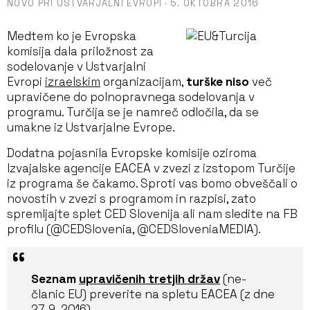
NOVO PRI USTVARJALNI EVROPI
·
5. OKTOBRA 2016
Medtem ko je Evropska
komisija dala priložnost za
sodelovanje v Ustvarjalni
Evropi
izraelskim
organizacijam,
turške niso
več
upravičene do polnopravnega sodelovanja v
programu. Turčija se je namreč odločila, da se
umakne iz Ustvarjalne Evrope.
Dodatna pojasnila Evropske komisije oziroma
Izvajalske agencije EACEA v zvezi z izstopom Turčije
iz programa še čakamo. Sproti vas bomo obveščali o
novostih v zvezi s programom in razpisi, zato
spremljajte splet CED Slovenija ali nam sledite na FB
profilu (@CEDSlovenia, @CEDSloveniaMEDIA).
Seznam
upravičenih tretjih držav
(ne-
članic EU) preverite na spletu EACEA (z dne
27. 9. 2016).