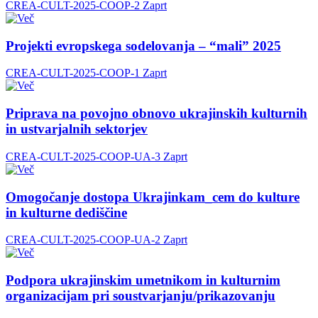
CREA-CULT-2025-COOP-2
Zaprt
Projekti evropskega sodelovanja – “mali” 2025
CREA-CULT-2025-COOP-1
Zaprt
Priprava na povojno obnovo ukrajinskih kulturnih
in ustvarjalnih sektorjev
CREA-CULT-2025-COOP-UA-3
Zaprt
Omogočanje dostopa Ukrajinkam_cem do kulture
in kulturne dediščine
CREA-CULT-2025-COOP-UA-2
Zaprt
Podpora ukrajinskim umetnikom in kulturnim
organizacijam pri soustvarjanju/prikazovanju