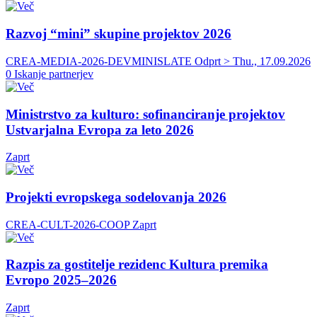
Razvoj “mini” skupine projektov 2026
CREA-MEDIA-2026-DEVMINISLATE
Odprt > Thu., 17.09.2026
0 Iskanje partnerjev
Ministrstvo za kulturo: sofinanciranje projektov
Ustvarjalna Evropa za leto 2026
Zaprt
Projekti evropskega sodelovanja 2026
CREA-CULT-2026-COOP
Zaprt
Razpis za gostitelje rezidenc Kultura premika
Evropo 2025–2026
Zaprt