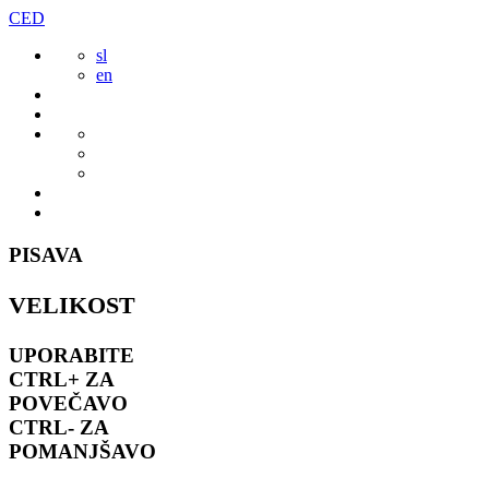
Preskoči
CED
to
sl
vsebine
en
PISAVA
VELIKOST
UPORABITE
CTRL+
ZA
POVEČAVO
CTRL-
ZA
POMANJŠAVO