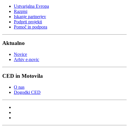
Ustvarjalna Evropa
Razpisi
Iskanje partnerjev
Podprti projekti
Pomoč in podpora
Aktualno
Novice
Arhiv e-novic
CED in Motovila
O nas
Dogodki CED