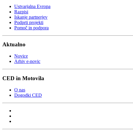
Ustvarjalna Evropa
Razpisi
Iskanje partnerjev
Podprti projekti
Pomoč in podpora
Aktualno
Novice
Arhiv e-novic
CED in Motovila
O nas
Dogodki CED