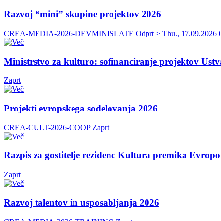
Razvoj “mini” skupine projektov 2026
CREA-MEDIA-2026-DEVMINISLATE
Odprt > Thu., 17.09.2026
Ministrstvo za kulturo: sofinanciranje projektov Ust
Zaprt
Projekti evropskega sodelovanja 2026
CREA-CULT-2026-COOP
Zaprt
Razpis za gostitelje rezidenc Kultura premika Evrop
Zaprt
Razvoj talentov in usposabljanja 2026