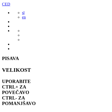
Preskoči
CED
to
sl
vsebine
en
PISAVA
VELIKOST
UPORABITE
CTRL+
ZA
POVEČAVO
CTRL-
ZA
POMANJŠAVO