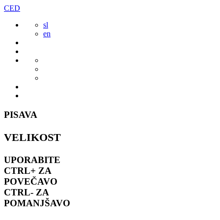
Preskoči
CED
to
sl
vsebine
en
PISAVA
VELIKOST
UPORABITE
CTRL+
ZA
POVEČAVO
CTRL-
ZA
POMANJŠAVO