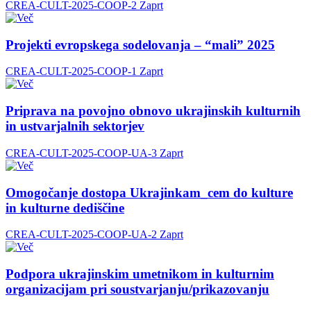
CREA-CULT-2025-COOP-2
Zaprt
Projekti evropskega sodelovanja – “mali” 2025
CREA-CULT-2025-COOP-1
Zaprt
Priprava na povojno obnovo ukrajinskih kulturnih
in ustvarjalnih sektorjev
CREA-CULT-2025-COOP-UA-3
Zaprt
Omogočanje dostopa Ukrajinkam_cem do kulture
in kulturne dediščine
CREA-CULT-2025-COOP-UA-2
Zaprt
Podpora ukrajinskim umetnikom in kulturnim
organizacijam pri soustvarjanju/prikazovanju