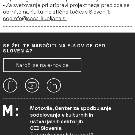
• Za svetovanje pri pripravi projektnega predloga se
obrnite na Kulturno stično točko v Sloveniji:
ccpinfo@scca-ljubljana.si
SE ŽELITE NAROČITI NA E-NOVICE CED
SLOVENIA?
Naroči se na e-novice
Motovila, Center za spodbujanje
sodelovanja v kulturnih in
ustvarjalnih sektorjih
CED Slovenia
Trg prekomorskih brigad 1,