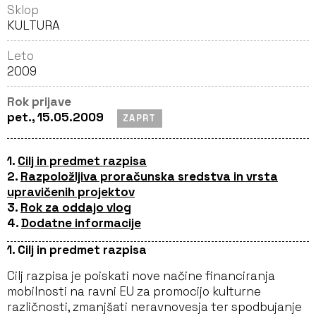
Sklop
KULTURA
Leto
2009
Rok prijave
pet., 15.05.2009
ZAPRT
1.
Cilj in predmet razpisa
2.
Razpoložljiva proračunska sredstva in vrsta
upravičenih projektov
3.
Rok za oddajo vlog
4.
Dodatne informacije
1. Cilj in predmet razpisa
Cilj razpisa je poiskati nove načine financiranja
mobilnosti na ravni EU za promocijo kulturne
različnosti, zmanjšati neravnovesja ter spodbujanje