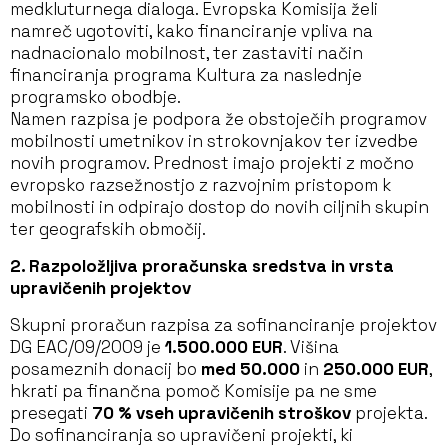
medkluturnega dialoga. Evropska Komisija želi
namreč ugotoviti, kako financiranje vpliva na
nadnacionalo mobilnost, ter zastaviti način
financiranja programa Kultura za naslednje
programsko obodbje.
Namen razpisa je podpora že obstoječih programov
mobilnosti umetnikov in strokovnjakov ter izvedbe
novih programov. Prednost imajo projekti z močno
evropsko razsežnostjo z razvojnim pristopom k
mobilnosti in odpirajo dostop do novih ciljnih skupin
ter geografskih območij.
2. Razpoložljiva proračunska sredstva in vrsta
upravičenih projektov
Skupni proračun razpisa za sofinanciranje projektov
DG EAC/09/2009 je
1.500.000 EUR
. Višina
posameznih donacij bo
med
50.000
in
250.000 EUR
,
hkrati pa finančna pomoč Komisije pa ne sme
presegati
70 % vseh upravičenih stroškov
projekta.
Do sofinanciranja so upravičeni projekti, ki