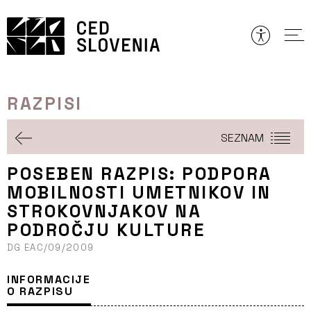
Preskoči
to
vsebine
RAZPISI
SEZNAM
POSEBEN RAZPIS: PODPORA
MOBILNOSTI UMETNIKOV IN
STROKOVNJAKOV NA
PODROČJU KULTURE
DG EAC/09/2009
INFORMACIJE
O RAZPISU