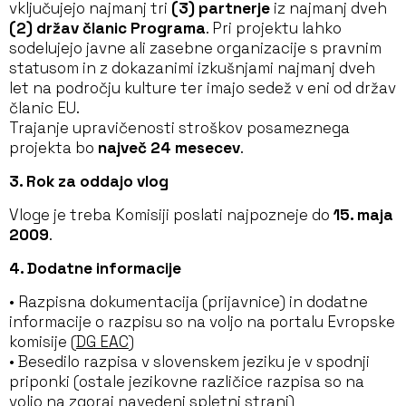
vključujejo najmanj tri
(3) partnerje
iz najmanj dveh
(2) držav članic Programa
. Pri projektu lahko
sodelujejo javne ali zasebne organizacije s pravnim
statusom in z dokazanimi izkušnjami najmanj dveh
let na področju kulture ter imajo sedež v eni od držav
članic EU.
Trajanje upravičenosti stroškov posameznega
projekta bo
največ 24 mesecev
.
3. Rok za oddajo vlog
Vloge je treba Komisiji poslati najpozneje do
15. maja
2009
.
4. Dodatne informacije
• Razpisna dokumentacija (prijavnice) in dodatne
informacije o razpisu so na voljo na portalu Evropske
komisije (
DG EAC
)
• Besedilo razpisa v slovenskem jeziku je v spodnji
priponki (ostale jezikovne različice razpisa so na
voljo na zgoraj navedeni spletni strani)