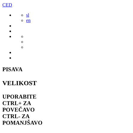
Preskoči
CED
to
sl
vsebine
en
PISAVA
VELIKOST
UPORABITE
CTRL+
ZA
POVEČAVO
CTRL-
ZA
POMANJŠAVO