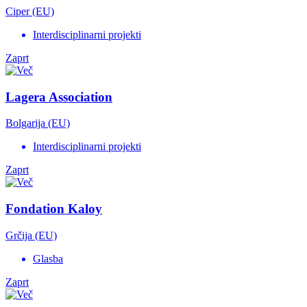
Ciper (EU)
Interdisciplinarni projekti
Zaprt
Lagera Association
Bolgarija (EU)
Interdisciplinarni projekti
Zaprt
Fondation Kaloy
Grčija (EU)
Glasba
Zaprt