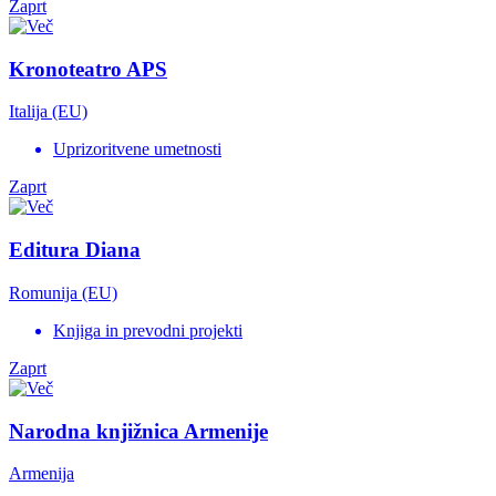
Zaprt
Kronoteatro APS
Italija (EU)
Uprizoritvene umetnosti
Zaprt
Editura Diana
Romunija (EU)
Knjiga in prevodni projekti
Zaprt
Narodna knjižnica Armenije
Armenija