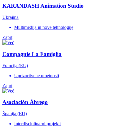
KARANDASH Animation Studio
Ukrajina
Multimedija in nove tehnologije
Zaprt
Compagnie La Famiglia
Francija (EU)
Uprizoritvene umetnosti
Zaprt
Asociación Ábrego
Španija (EU)
Interdisciplinarni projekti