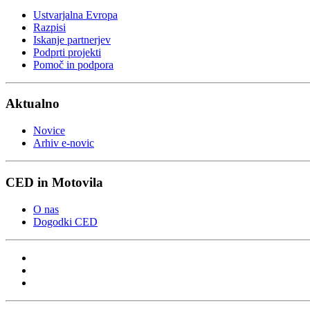
Ustvarjalna Evropa
Razpisi
Iskanje partnerjev
Podprti projekti
Pomoč in podpora
Aktualno
Novice
Arhiv e-novic
CED in Motovila
O nas
Dogodki CED