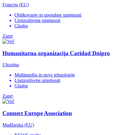
Francija (EU)
Oblikovanje in uporabne umetnosti
Uprizoritvene umetnosti
Glasba
Zaprt
Humanitarna organizacija Caridad Dnipro
Ukrajina
Multimedija in nove tehnologije
Uprizoritvene umetnosti
Glasba
Zaprt
Connect Europe Association
Madžarska (EU)