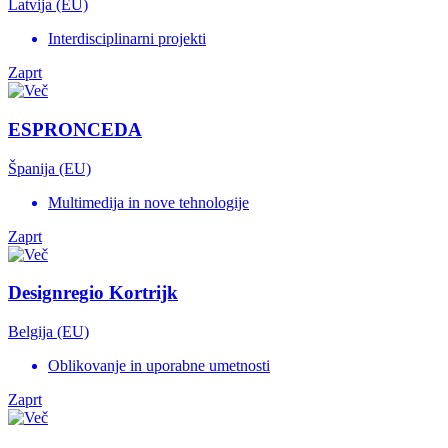
Latvija (EU)
Interdisciplinarni projekti
Zaprt
ESPRONCEDA
Španija (EU)
Multimedija in nove tehnologije
Zaprt
Designregio Kortrijk
Belgija (EU)
Oblikovanje in uporabne umetnosti
Zaprt