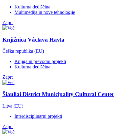
Kulturna dediščina
Multimedija in nove tehnologije
Zaprt
Knjižnica Václava Havla
Češka republika (EU)
Knjiga in prevodni projekti
Kulturna dediščina
Zaprt
Šiauliai District Municipality Cultural Center
Litva (EU)
Interdisciplinarni projekti
Zaprt