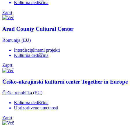
Kulturna dediščina
Zaprt
Arad County Cultural Center
Romunija (EU)
Interdisciplinarni projekti
Kulturna dediščina
Zaprt
Češko-ukrajinski kulturni center Together in Europe
Češka republika (EU)
Kulturna dediščina
Uprizoritvene umetnosti
Zaprt