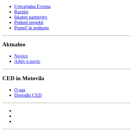
Ustvarjalna Evropa
Razpisi
Iskanje partnerjev
Podprti projekti
Pomoč in podpora
Aktualno
Novice
Arhiv e-novic
CED in Motovila
O nas
Dogodki CED