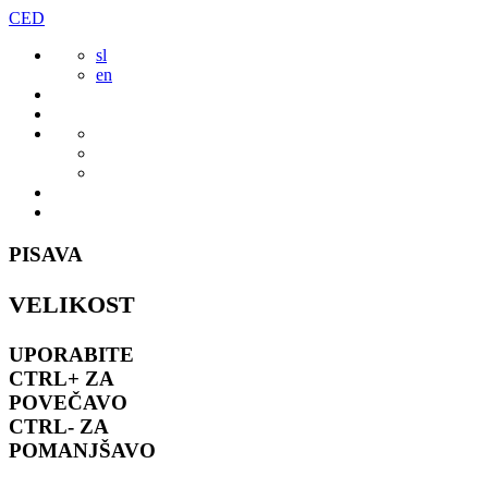
Preskoči
CED
to
sl
vsebine
en
PISAVA
VELIKOST
UPORABITE
CTRL+
ZA
POVEČAVO
CTRL-
ZA
POMANJŠAVO