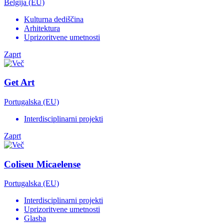
Belgija (EU)
Kulturna dediščina
Arhitektura
Uprizoritvene umetnosti
Zaprt
Get Art
Portugalska (EU)
Interdisciplinarni projekti
Zaprt
Coliseu Micaelense
Portugalska (EU)
Interdisciplinarni projekti
Uprizoritvene umetnosti
Glasba