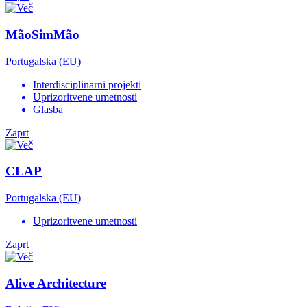
MãoSimMão
Portugalska (EU)
Interdisciplinarni projekti
Uprizoritvene umetnosti
Glasba
Zaprt
CLAP
Portugalska (EU)
Uprizoritvene umetnosti
Zaprt
Alive Architecture