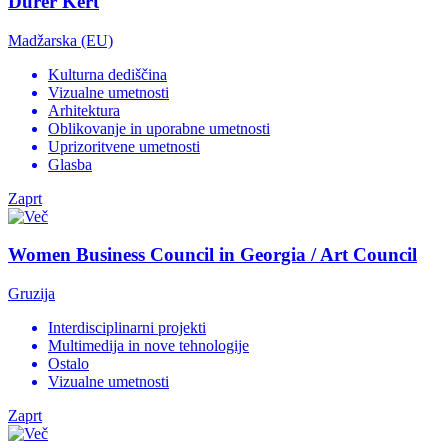
Dürer Kert
Madžarska (EU)
Kulturna dediščina
Vizualne umetnosti
Arhitektura
Oblikovanje in uporabne umetnosti
Uprizoritvene umetnosti
Glasba
Zaprt
Women Business Council in Georgia / Art Council
Gruzija
Interdisciplinarni projekti
Multimedija in nove tehnologije
Ostalo
Vizualne umetnosti
Zaprt