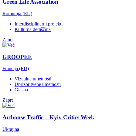
Green Life Association
Romunija (EU)
Interdisciplinarni projekti
Kulturna dediščina
Zaprt
GROOPEE
Francija (EU)
Vizualne umetnosti
Uprizoritvene umetnosti
Glasba
Zaprt
Arthouse Traffic – Kyiv Critics Week
Ukrajina