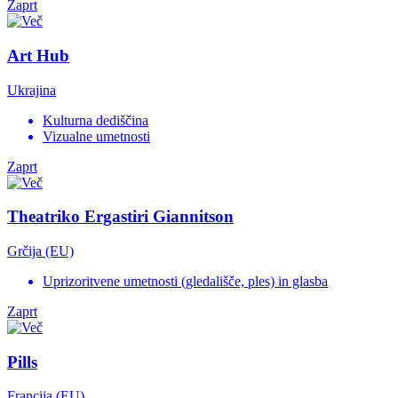
Zaprt
Art Hub
Ukrajina
Kulturna dediščina
Vizualne umetnosti
Zaprt
Theatriko Ergastiri Giannitson
Grčija (EU)
Uprizoritvene umetnosti (gledališče, ples) in glasba
Zaprt
Pills
Francija (EU)