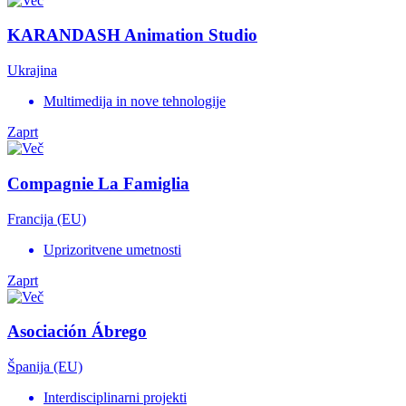
KARANDASH Animation Studio
Ukrajina
Multimedija in nove tehnologije
Zaprt
Compagnie La Famiglia
Francija (EU)
Uprizoritvene umetnosti
Zaprt
Asociación Ábrego
Španija (EU)
Interdisciplinarni projekti