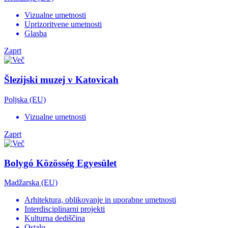
Vizualne umetnosti
Uprizoritvene umetnosti
Glasba
Zaprt
Šlezijski muzej v Katovicah
Poljska (EU)
Vizualne umetnosti
Zaprt
Bolygó Közösség Egyesület
Madžarska (EU)
Arhitektura, oblikovanje in uporabne umetnosti
Interdisciplinarni projekti
Kulturna dediščina
Ostalo