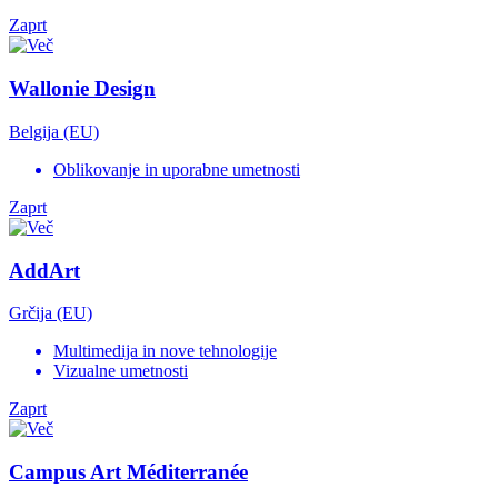
Zaprt
Wallonie Design
Belgija (EU)
Oblikovanje in uporabne umetnosti
Zaprt
AddArt
Grčija (EU)
Multimedija in nove tehnologije
Vizualne umetnosti
Zaprt
Campus Art Méditerranée