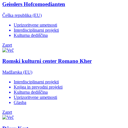
Geisslers Hofcomoedianten
Češka republika (EU)
Uprizoritvene umetnosti
Interdisciplinarni projekti
Kulturna dediščina
Zaprt
Romski kulturni center Romano Kher
Madžarska (EU)
Interdisciplinarni projekti
Knjiga in prevodni projekti
Kulturna dediščina
Uprizoritvene umetnosti
Glasba
Zaprt