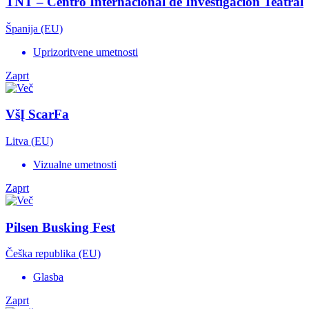
TNT – Centro Internacional de Investigación Teatral
Španija (EU)
Uprizoritvene umetnosti
Zaprt
VšĮ ScarFa
Litva (EU)
Vizualne umetnosti
Zaprt
Pilsen Busking Fest
Češka republika (EU)
Glasba
Zaprt