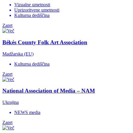
Vizualne umetnosti
Uprizoritvene umetnosti
Kulturna dediščina
Zaprt
Békés County Folk Art Association
Madžarska (EU)
Kulturna dediščina
Zaprt
National Association of Media – NAM
Ukrajina
NEWS media
Zaprt