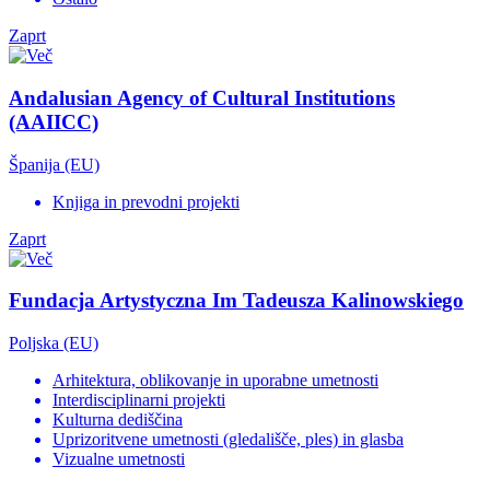
Zaprt
Andalusian Agency of Cultural Institutions
(AAIICC)
Španija (EU)
Knjiga in prevodni projekti
Zaprt
Fundacja Artystyczna Im Tadeusza Kalinowskiego
Poljska (EU)
Arhitektura, oblikovanje in uporabne umetnosti
Interdisciplinarni projekti
Kulturna dediščina
Uprizoritvene umetnosti (gledališče, ples) in glasba
Vizualne umetnosti