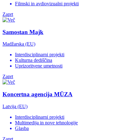
Filmski in avdiovizualni projekti
Zaprt
Samostan Majk
Madžarska (EU)
Interdisciplinarni projekti
Kulturna dediščina
Uprizoritvene umetnosti
Zaprt
Koncertna agencija MŪZA
Latvija (EU)
Interdisciplinarni projekti
Multimedija in nove tehnologije
Glasba
Zaprt