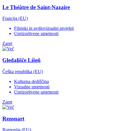
Le Théâtre de Saint-Nazaire
Francija (EU)
Filmski in avdiovizualni projekti
Uprizoritvene umetnosti
Zaprt
Gledališče Líšeň
Češka republika (EU)
Kulturna dediščina
Vizualne umetnosti
Uprizoritvene umetnosti
Zaprt
Rezonart
Romunija (EU)