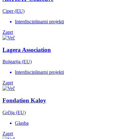
Ciper (EU)
Interdisciplinarni projekti
Zaprt
Lagera Association
Bolgarija (EU)
Interdisciplinarni projekti
Zaprt
Fondation Kaloy
Grčija (EU)
Glasba
Zaprt