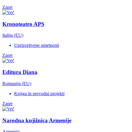
Zaprt
Kronoteatro APS
Italija (EU)
Uprizoritvene umetnosti
Zaprt
Editura Diana
Romunija (EU)
Knjiga in prevodni projekti
Zaprt
Narodna knjižnica Armenije
Armenija