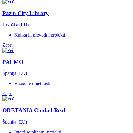
Pazin City Library
Hrvaška (EU)
Knjiga in prevodni projekti
Zaprt
PALMO
Španija (EU)
Vizualne umetnosti
Zaprt
ORETANIA Ciudad Real
Španija (EU)
Interdisciplinarni projekti