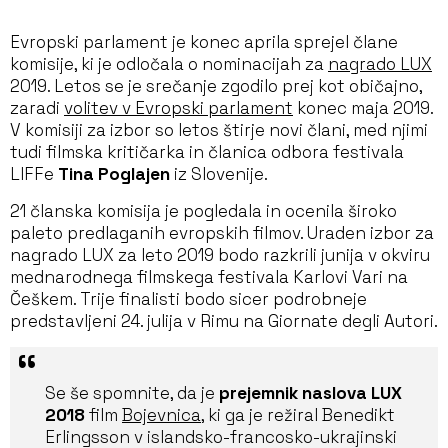
Evropski parlament je konec aprila sprejel člane
komisije, ki je odločala o nominacijah za
nagrado LUX
2019. Letos se je srečanje zgodilo prej kot običajno,
zaradi
volitev v Evropski parlament
konec maja 2019.
V komisiji za izbor so letos štirje novi člani, med njimi
tudi filmska kritičarka in članica odbora festivala
LIFFe
Tina Poglajen
iz Slovenije.
21 članska komisija je pogledala in ocenila široko
paleto predlaganih evropskih filmov. Uraden izbor za
nagrado LUX za leto 2019 bodo razkrili junija v okviru
mednarodnega filmskega festivala Karlovi Vari na
Češkem. Trije finalisti bodo sicer podrobneje
predstavljeni 24. julija v Rimu na Giornate degli Autori.
Se še spomnite, da je
prejemnik naslova LUX
2018
film
Bojevnica
, ki ga je režiral Benedikt
Erlingsson v islandsko-francosko-ukrajinski