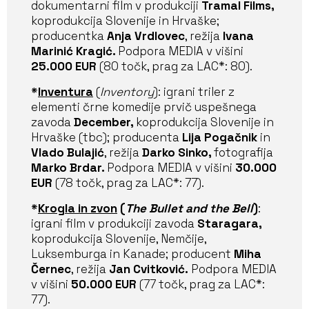
dokumentarni film v produkciji
Tramal Films,
koprodukcija Slovenije in Hrvaške;
producentka
Anja Vrdlovec
, režija
Ivana
Marinić Kragić.
Podpora MEDIA v višini
25.000 EUR
(80 točk, prag za LAC*: 80).
*
Inventura
(
Inventory
): igrani triler z
elementi črne komedije prvič uspešnega
zavoda
December,
koprodukcija Slovenije in
Hrvaške (tbc); producenta
Lija Pogačnik
in
Vlado Bulajić
, režija
Darko Sinko,
fotografija
Marko Brdar.
Podpora MEDIA v višini
30.000
EUR
(78 točk, prag za LAC*: 77).
*
Krogla in zvon
(
The Bullet and the Bell
)
:
igrani film v produkciji zavoda
Staragara,
koprodukcija Slovenije, Nemčije,
Luksemburga in Kanade; producent
Miha
Černec
, režija
Jan Cvitković.
Podpora MEDIA
v višini
50.000 EUR
(77 točk, prag za LAC*:
77).