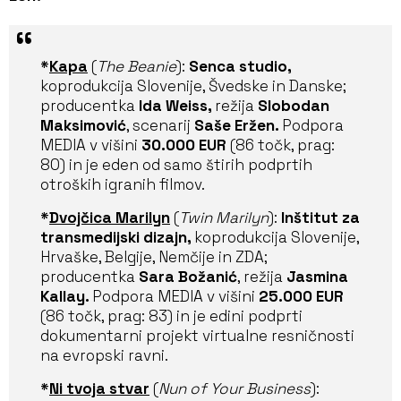
*
Kapa
(
The Beanie
):
Senca studio,
koprodukcija Slovenije, Švedske in Danske;
producentka
Ida Weiss,
režija
Slobodan
Maksimović
, scenarij
Saše Eržen.
Podpora
MEDIA v višini
30.000 EUR
(86 točk, prag:
80) in je eden od samo štirih podprtih
otroških igranih filmov.
*
Dvojčica Marilyn
(
Twin Marilyn
):
Inštitut za
transmedijski dizajn,
koprodukcija Slovenije,
Hrvaške, Belgije, Nemčije in ZDA;
producentka
Sara Božanić
, režija
Jasmina
Kallay.
Podpora MEDIA v višini
25.000 EUR
(86 točk, prag: 83) in je edini podprti
dokumentarni projekt virtualne resničnosti
na evropski ravni.
*
Ni tvoja stvar
(
Nun of Your Business
):