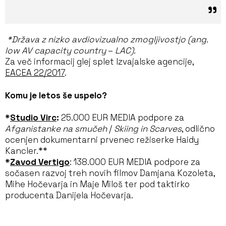
*Država z nizko avdiovizualno zmogljivostjo (ang.
low AV capacity country
–
LAC).
Za več informacij glej splet Izvajalske agencije,
EACEA 22/2017
.
Komu je letos še uspelo?
*
Studio Virc
:
25.000 EUR MEDIA podpore za
Afganistanke na smučeh
/
Skiing in Scarves
, odlično
ocenjen dokumentarni prvenec režiserke Haidy
Kancler.**
*
Zavod Vertigo
: 138.000 EUR MEDIA podpore za
sočasen razvoj treh novih filmov Damjana Kozoleta,
Mihe Hočevarja in Maje Miloš ter pod taktirko
producenta Danijela Hočevarja.