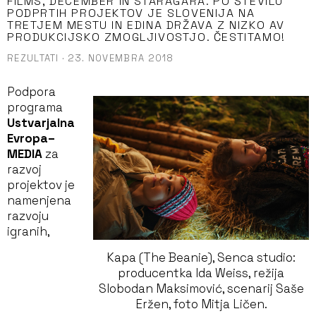
FILMS, DECEMBER IN STARAGARA. PO ŠTEVILU
PODPRTIH PROJEKTOV JE SLOVENIJA NA
TRETJEM MESTU IN EDINA DRŽAVA Z NIZKO AV
PRODUKCIJSKO ZMOGLJIVOSTJO. ČESTITAMO!
REZULTATI
·
23. NOVEMBRA 2018
Podpora
programa
Ustvarjalna
Evropa–
MEDIA
za
razvoj
projektov je
namenjena
razvoju
igranih,
Kapa (The Beanie), Senca studio:
producentka Ida Weiss, režija
Slobodan Maksimović, scenarij Saše
Eržen, foto Mitja Ličen.