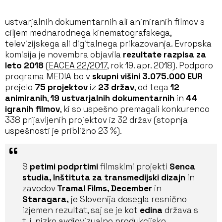
ustvarjalnih dokumentarnih ali animiranih filmov s
ciljem mednarodnega kinematografskega,
televizijskega ali digitalnega prikazovanja. Evropska
komisija je novembra objavila
rezultate razpisa za
leto 2018
(
EACEA 22/2017
, rok 19. apr. 2018). Podporo
programa MEDIA bo v
skupni višini 3.075.000 EUR
prejelo
75 projektov
iz
23 držav
, od tega
12
animiranih
,
19 ustvarjalnih dokumentarnih
in
44
igranih filmov
, ki so uspešno premagali konkurenco
338 prijavljenih projektov iz 32 držav (stopnja
uspešnosti je približno 23 %).
S
petimi podprtimi
filmskimi projekti
Senca
studia, Inštituta za transmedijski dizajn
in
zavodov
Tramal Films, December
in
Staragara,
je Slovenija dosegla resnično
izjemen rezultat, saj se je kot
edina
država s
t. i. nizko avdiovizualno produkcijsko