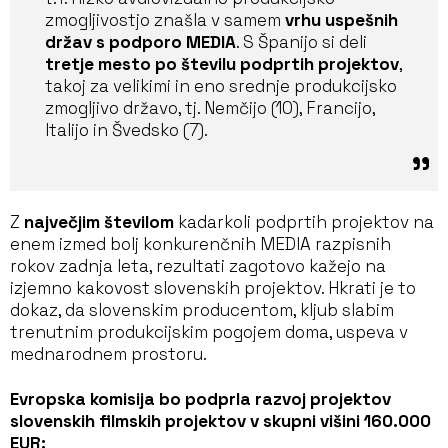
zmogljivostjo znašla v samem
vrhu uspešnih
držav s podporo MEDIA
. S Španijo si deli
tretje mesto po številu podprtih projektov
,
takoj za velikimi in eno srednje produkcijsko
zmogljivo državo, tj. Nemčijo (10), Francijo,
Italijo in Švedsko (7).
Z
največjim številom
kadarkoli podprtih projektov na
enem izmed bolj konkurenčnih MEDIA razpisnih
rokov zadnja leta, rezultati zagotovo kažejo na
izjemno kakovost slovenskih projektov. Hkrati je to
dokaz, da slovenskim producentom, kljub slabim
trenutnim produkcijskim pogojem doma, uspeva v
mednarodnem prostoru.
Evropska komisija bo podprla razvoj projektov
slovenskih filmskih projektov v skupni višini 160.000
EUR: