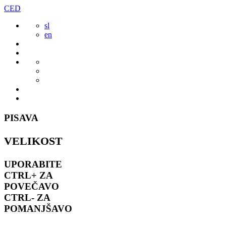
Preskoči
CED
to
sl
vsebine
en
PISAVA
VELIKOST
UPORABITE
CTRL+
ZA
POVEČAVO
CTRL-
ZA
POMANJŠAVO