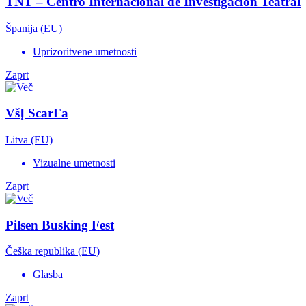
TNT – Centro Internacional de Investigación Teatral
Španija (EU)
Uprizoritvene umetnosti
Zaprt
VšĮ ScarFa
Litva (EU)
Vizualne umetnosti
Zaprt
Pilsen Busking Fest
Češka republika (EU)
Glasba
Zaprt