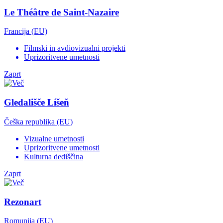
Le Théâtre de Saint-Nazaire
Francija (EU)
Filmski in avdiovizualni projekti
Uprizoritvene umetnosti
Zaprt
Gledališče Líšeň
Češka republika (EU)
Vizualne umetnosti
Uprizoritvene umetnosti
Kulturna dediščina
Zaprt
Rezonart
Romunija (EU)