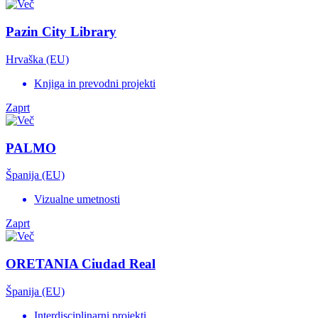
Pazin City Library
Hrvaška (EU)
Knjiga in prevodni projekti
Zaprt
PALMO
Španija (EU)
Vizualne umetnosti
Zaprt
ORETANIA Ciudad Real
Španija (EU)
Interdisciplinarni projekti