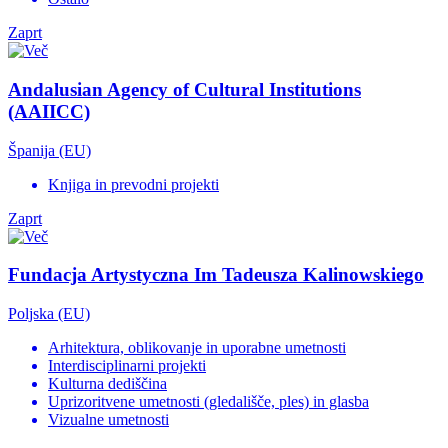
Zaprt
Andalusian Agency of Cultural Institutions
(AAIICC)
Španija (EU)
Knjiga in prevodni projekti
Zaprt
Fundacja Artystyczna Im Tadeusza Kalinowskiego
Poljska (EU)
Arhitektura, oblikovanje in uporabne umetnosti
Interdisciplinarni projekti
Kulturna dediščina
Uprizoritvene umetnosti (gledališče, ples) in glasba
Vizualne umetnosti