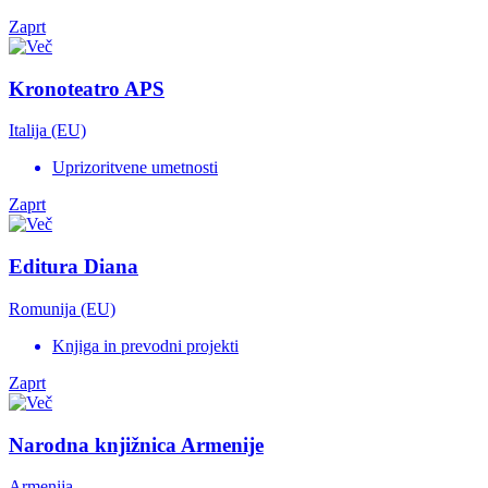
Zaprt
Kronoteatro APS
Italija (EU)
Uprizoritvene umetnosti
Zaprt
Editura Diana
Romunija (EU)
Knjiga in prevodni projekti
Zaprt
Narodna knjižnica Armenije
Armenija