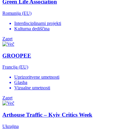
Green Life Association
Romunija (EU)
Interdisciplinarni projekti
Kulturna dediščina
Zaprt
GROOPEE
Francija (EU)
Uprizoritvene umetnosti
Glasba
Vizualne umetnosti
Zaprt
Arthouse Traffic – Kyiv Critics Week
Ukrajina