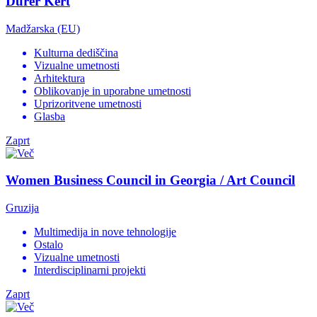
Dürer Kert
Madžarska (EU)
Kulturna dediščina
Vizualne umetnosti
Arhitektura
Oblikovanje in uporabne umetnosti
Uprizoritvene umetnosti
Glasba
Zaprt
Women Business Council in Georgia / Art Council
Gruzija
Multimedija in nove tehnologije
Ostalo
Vizualne umetnosti
Interdisciplinarni projekti
Zaprt