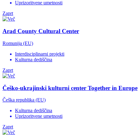
Uprizoritvene umetnosti
Zaprt
Arad County Cultural Center
Romunija (EU)
Interdisciplinarni projekti
Kulturna dediščina
Zaprt
Češko-ukrajinski kulturni center Together in Europe
Češka republika (EU)
Kulturna dediščina
Uprizoritvene umetnosti
Zaprt