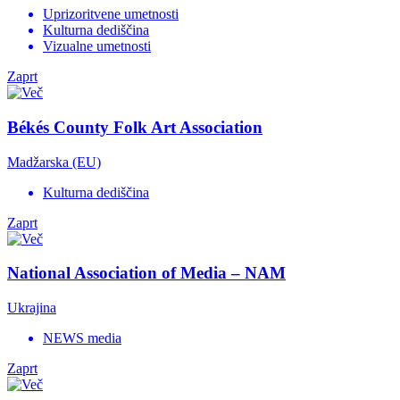
Uprizoritvene umetnosti
Kulturna dediščina
Vizualne umetnosti
Zaprt
Békés County Folk Art Association
Madžarska (EU)
Kulturna dediščina
Zaprt
National Association of Media – NAM
Ukrajina
NEWS media
Zaprt