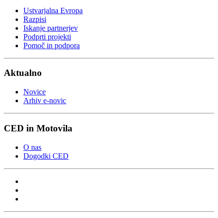
Ustvarjalna Evropa
Razpisi
Iskanje partnerjev
Podprti projekti
Pomoč in podpora
Aktualno
Novice
Arhiv e-novic
CED in Motovila
O nas
Dogodki CED