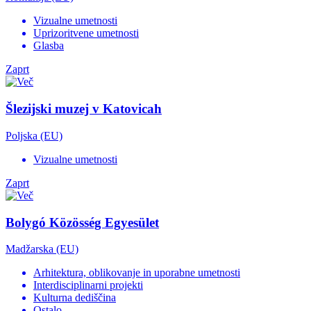
Vizualne umetnosti
Uprizoritvene umetnosti
Glasba
Zaprt
Šlezijski muzej v Katovicah
Poljska (EU)
Vizualne umetnosti
Zaprt
Bolygó Közösség Egyesület
Madžarska (EU)
Arhitektura, oblikovanje in uporabne umetnosti
Interdisciplinarni projekti
Kulturna dediščina
Ostalo