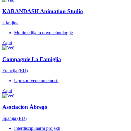
KARANDASH Animation Studio
Ukrajina
Multimedija in nove tehnologije
Zaprt
Compagnie La Famiglia
Francija (EU)
Uprizoritvene umetnosti
Zaprt
Asociación Ábrego
Španija (EU)
Interdisciplinarni projekti