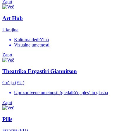
Zaprt
Art Hub
Ukrajina
Kulturna dediščina
Vizualne umetnosti
Zaprt
Theatriko Ergastiri Giannitson
Grčija (EU)
Uprizoritvene umetnosti (gledališče, ples) in glasba
Zaprt
Pills
Francija (EU)