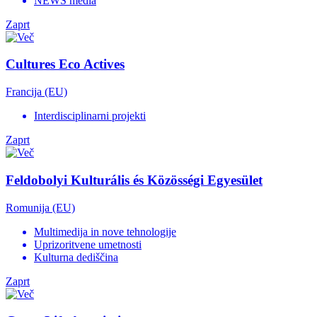
NEWS media
Zaprt
Cultures Eco Actives
Francija (EU)
Interdisciplinarni projekti
Zaprt
Feldobolyi Kulturális és Közösségi Egyesület
Romunija (EU)
Multimedija in nove tehnologije
Uprizoritvene umetnosti
Kulturna dediščina
Zaprt