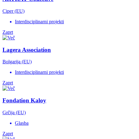
Ciper (EU)
Interdisciplinarni projekti
Zaprt
Lagera Association
Bolgarija (EU)
Interdisciplinarni projekti
Zaprt
Fondation Kaloy
Grčija (EU)
Glasba
Zaprt