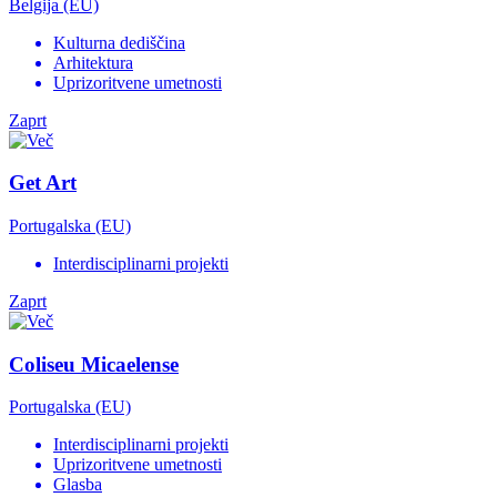
Belgija (EU)
Kulturna dediščina
Arhitektura
Uprizoritvene umetnosti
Zaprt
Get Art
Portugalska (EU)
Interdisciplinarni projekti
Zaprt
Coliseu Micaelense
Portugalska (EU)
Interdisciplinarni projekti
Uprizoritvene umetnosti
Glasba