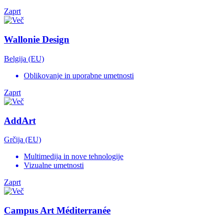
Zaprt
Wallonie Design
Belgija (EU)
Oblikovanje in uporabne umetnosti
Zaprt
AddArt
Grčija (EU)
Multimedija in nove tehnologije
Vizualne umetnosti
Zaprt
Campus Art Méditerranée