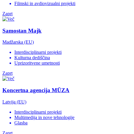
Filmski in avdiovizualni projekti
Zaprt
Samostan Majk
Madžarska (EU)
Interdisciplinarni projekti
Kulturna dediščina
Uprizoritvene umetnosti
Zaprt
Koncertna agencija MŪZA
Latvija (EU)
Interdisciplinarni projekti
Multimedija in nove tehnologije
Glasba
Zaprt