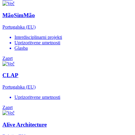
MãoSimMão
Portugalska (EU)
Interdisciplinarni projekti
Uprizoritvene umetnosti
Glasba
Zaprt
CLAP
Portugalska (EU)
Uprizoritvene umetnosti
Zaprt
Alive Architecture