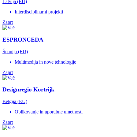
Latvija (EU)
Interdisciplinarni projekti
Zaprt
ESPRONCEDA
Španija (EU)
Multimedija in nove tehnologije
Zaprt
Designregio Kortrijk
Belgija (EU)
Oblikovanje in uporabne umetnosti
Zaprt