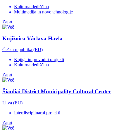
Kulturna dediščina
Multimedija in nove tehnologije
Zaprt
Knjižnica Václava Havla
Češka republika (EU)
Knjiga in prevodni projekti
Kulturna dediščina
Zaprt
Šiauliai District Municipality Cultural Center
Litva (EU)
Interdisciplinarni projekti
Zaprt