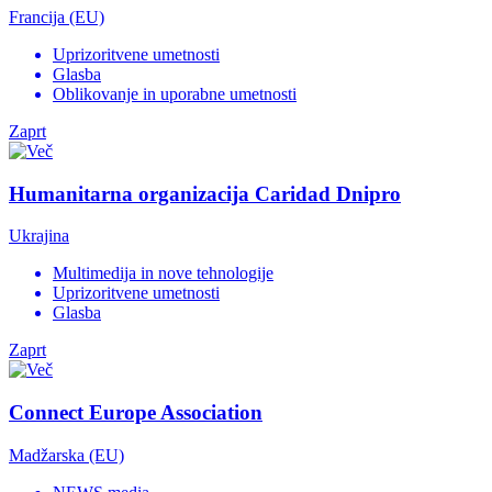
Francija (EU)
Uprizoritvene umetnosti
Glasba
Oblikovanje in uporabne umetnosti
Zaprt
Humanitarna organizacija Caridad Dnipro
Ukrajina
Multimedija in nove tehnologije
Uprizoritvene umetnosti
Glasba
Zaprt
Connect Europe Association
Madžarska (EU)