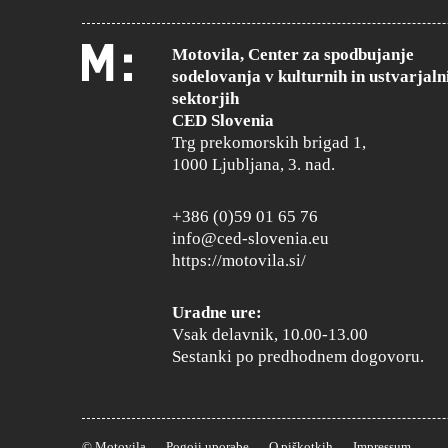
ZAPRT
Motovila, Center za spodbujanje
sodelovanja v kulturnih in ustvarjaln
sektorjih
ASOCIAȚIA SNK
CED Slovenia
ROMUNIJA (EU)
Trg prekomorskih brigad 1,
Knjiga in prevodni projekti
1000 Ljubljana, 3. nad.
ZAPRT
+386 (0)59 01 65 76
info@ced-slovenia.eu
https://motovila.si/
LUMINA PE CALE
ROMUNIJA (EU)
Vizualne umetnosti
Uradne ure:
Vsak delavnik, 10.00-13.00
ZAPRT
Sestanki po predhodnem dogovoru.
BY THE END OF MAY
PORTUGALSKA (EU)
© Motovila
Pogoji uporabe
O piškotkih
Impressum