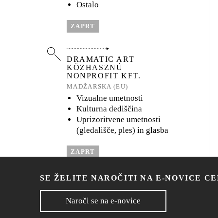
Ostalo
ZAPRT
DRAMATIC ART
KÖZHASZNÚ
NONPROFIT KFT.
MADŽARSKA (EU)
Vizualne umetnosti
Kulturna dediščina
Uprizoritvene umetnosti
(gledališče, ples) in glasba
ZAPRT
SE ŽELITE NAROČITI NA E-NOVICE C
THE CITY OF
VINCENNES
Naroči se na e-novice
FRANCIJA (EU)
Kulturna dediščina