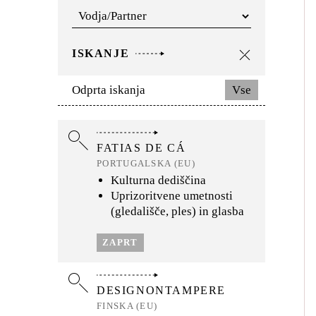
GATO ESCALDADO
TEATRO
PORTUGALSKA (EU)
Uprizoritvene umetnosti
ISKANJE
(gledališče, ples) in glasba
Odprta iskanja
Vse
ZAPRT
FATIAS DE CÁ
PORTUGALSKA (EU)
Kulturna dediščina
Uprizoritvene umetnosti
(gledališče, ples) in glasba
ZAPRT
DESIGNONTAMPERE
FINSKA (EU)