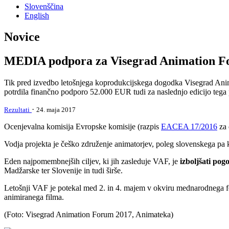
Slovenščina
English
Novice
MEDIA podpora za Visegrad Animation F
Tik pred izvedbo letošnjega koprodukcijskega dogodka Visegrad Anim
potrdila finančno podporo 52.000 EUR tudi za naslednjo edicijo teg
·
Rezultati
24. maja 2017
Ocenjevalna komisija Evropske komisije (razpis
EACEA 17/2016
za 
Vodja projekta je češko združenje animatorjev, poleg slovenskega pa 
Eden najpomembnejših ciljev, ki jih zasleduje VAF, je
izboljšati pog
Madžarske ter Slovenije in tudi širše.
Letošnji VAF je potekal med 2. in 4. majem v okviru mednarodnega fe
animiranega filma.
(Foto: Visegrad Animation Forum 2017, Animateka)