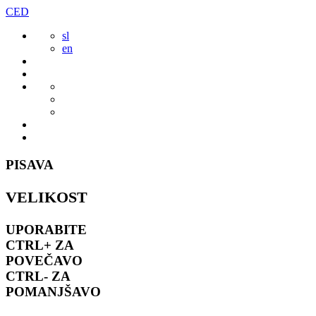
Preskoči
CED
to
sl
vsebine
en
PISAVA
VELIKOST
UPORABITE
CTRL+
ZA
POVEČAVO
CTRL-
ZA
POMANJŠAVO