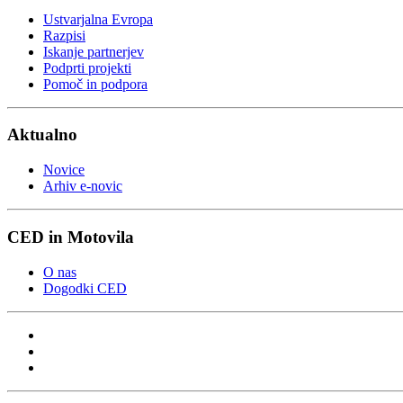
Ustvarjalna Evropa
Razpisi
Iskanje partnerjev
Podprti projekti
Pomoč in podpora
Aktualno
Novice
Arhiv e-novic
CED in Motovila
O nas
Dogodki CED