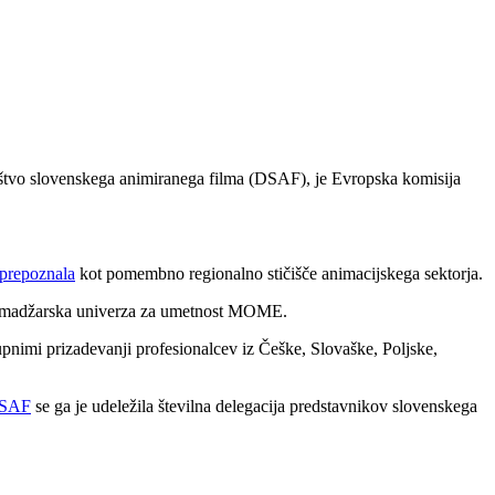
uštvo slovenskega animiranega filma (DSAF), je Evropska komisija
prepoznala
kot pomembno regionalno stičišče animacijskega sektorja.
 ter madžarska univerza za umetnost MOME.
nimi prizadevanji profesionalcev iz Češke, Slovaške, Poljske,
SAF
se ga je udeležila številna delegacija predstavnikov slovenskega