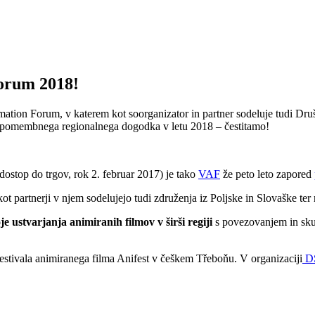
orum 2018!
ation Forum, v katerem kot soorganizator in partner sodeluje tudi Dr
a pomembnega regionalnega dogodka v letu 2018 ‒ čestitamo!
dostop do trgov, rok 2. februar 2017) je tako
VAF
že peto leto zapored
kot partnerji v njem sodelujejo tudi združenja iz Poljske in Slovaške
oje ustvarjanja animiranih filmov v širši regiji
s povezovanjem in skup
stivala animiranega filma Anifest v češkem Třeboňu. V organizaciji
D