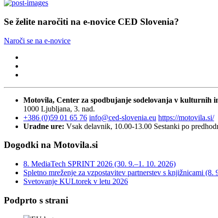
Se želite naročiti na e-novice CED Slovenia?
Naroči se na e-novice
Motovila, Center za spodbujanje sodelovanja v kulturnih in
1000 Ljubljana, 3. nad.
+386 (0)59 01 65 76
info@ced-slovenia.eu
https://motovila.si/
Uradne ure:
Vsak delavnik, 10.00-13.00
Sestanki po predho
Dogodki na Motovila.si
8. MediaTech SPRINT 2026 (30. 9.–1. 10. 2026)
Spletno mreženje za vzpostavitev partnerstev s knjižnicami (8. 
Svetovanje KULtorek v letu 2026
Podprto s strani