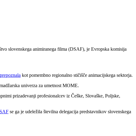
uštvo slovenskega animiranega filma (DSAF), je Evropska komisija
prepoznala
kot pomembno regionalno stičišče animacijskega sektorja.
 ter madžarska univerza za umetnost MOME.
nimi prizadevanji profesionalcev iz Češke, Slovaške, Poljske,
SAF
se ga je udeležila številna delegacija predstavnikov slovenskega