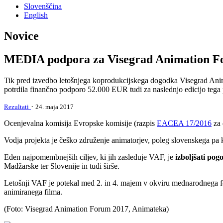
Slovenščina
English
Novice
MEDIA podpora za Visegrad Animation F
Tik pred izvedbo letošnjega koprodukcijskega dogodka Visegrad Anim
potrdila finančno podporo 52.000 EUR tudi za naslednjo edicijo teg
·
Rezultati
24. maja 2017
Ocenjevalna komisija Evropske komisije (razpis
EACEA 17/2016
za 
Vodja projekta je češko združenje animatorjev, poleg slovenskega pa 
Eden najpomembnejših ciljev, ki jih zasleduje VAF, je
izboljšati pog
Madžarske ter Slovenije in tudi širše.
Letošnji VAF je potekal med 2. in 4. majem v okviru mednarodnega fe
animiranega filma.
(Foto: Visegrad Animation Forum 2017, Animateka)