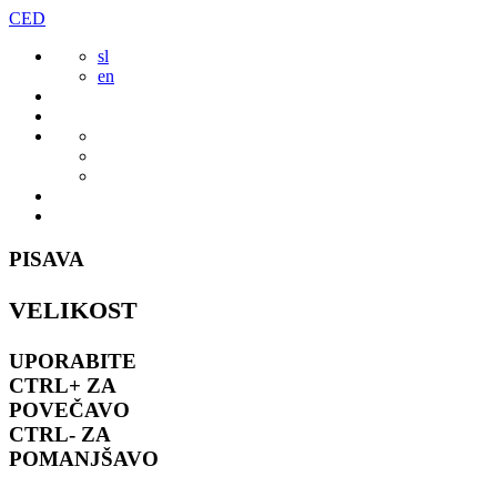
Preskoči
CED
to
sl
vsebine
en
PISAVA
VELIKOST
UPORABITE
CTRL+
ZA
POVEČAVO
CTRL-
ZA
POMANJŠAVO