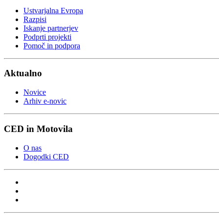
Ustvarjalna Evropa
Razpisi
Iskanje partnerjev
Podprti projekti
Pomoč in podpora
Aktualno
Novice
Arhiv e-novic
CED in Motovila
O nas
Dogodki CED