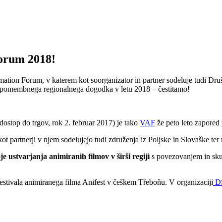
orum 2018!
ation Forum, v katerem kot soorganizator in partner sodeluje tudi Dr
a pomembnega regionalnega dogodka v letu 2018 ‒ čestitamo!
dostop do trgov, rok 2. februar 2017) je tako
VAF
že peto leto zapored
kot partnerji v njem sodelujejo tudi združenja iz Poljske in Slovaške
oje ustvarjanja animiranih filmov v širši regiji
s povezovanjem in skup
stivala animiranega filma Anifest v češkem Třeboňu. V organizaciji
D