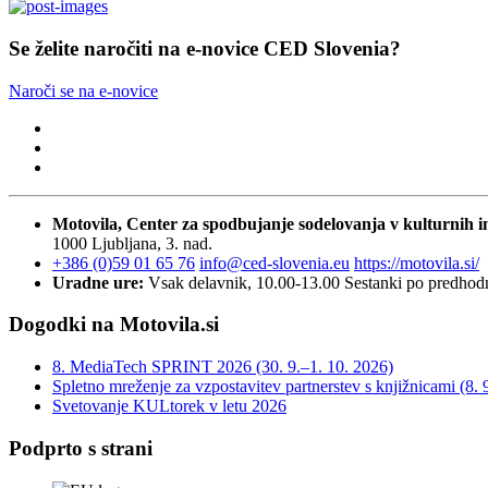
Se želite naročiti na e-novice CED Slovenia?
Naroči se na e-novice
Motovila, Center za spodbujanje sodelovanja v kulturnih in
1000 Ljubljana, 3. nad.
+386 (0)59 01 65 76
info@ced-slovenia.eu
https://motovila.si/
Uradne ure:
Vsak delavnik, 10.00-13.00
Sestanki po predho
Dogodki na Motovila.si
8. MediaTech SPRINT 2026 (30. 9.–1. 10. 2026)
Spletno mreženje za vzpostavitev partnerstev s knjižnicami (8. 
Svetovanje KULtorek v letu 2026
Podprto s strani