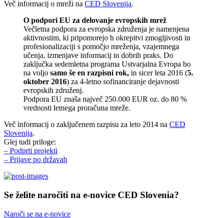
Več informacij o mreži na
CED Slovenija
.
O podpori EU za delovanje evropskih mrež
Večletna podpora za evropska združenja je namenjena
aktivnostim, ki pripomorejo h okrepitvi zmogljivosti in
profesionalizaciji s pomočjo mreženja, vzajemnega
učenja, izmenjave informacij in dobrih praks. Do
zaključka sedemletna programa Ustvarjalna Evropa bo
na voljo
samo še en razpisni rok,
in sicer leta 2016 (
5.
oktober 2016
) za 4-letno sofinanciranje dejavnosti
evropskih združenj.
Podpora EU znaša največ 250.000 EUR oz. do 80 %
vrednosti letnega proračuna mreže.
Več informacij o zaključenem razpisu za leto 2014 na
CED
Slovenija
.
Glej tudi priloge:
– Podprti projekti
– Prijave po državah
Se želite naročiti na e-novice CED Slovenia?
Naroči se na e-novice