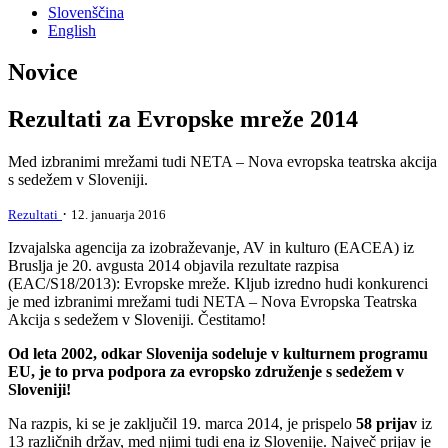
Slovenščina
English
Novice
Rezultati za Evropske mreže 2014
Med izbranimi mrežami tudi NETA – Nova evropska teatrska akcija
s sedežem v Sloveniji.
·
Rezultati
12. januarja 2016
Izvajalska agencija za izobraževanje, AV in kulturo (EACEA) iz
Bruslja je 20. avgusta 2014 objavila rezultate razpisa
(EAC/S18/2013): Evropske mreže. Kljub izredno hudi konkurenci
je med izbranimi mrežami tudi NETA – Nova Evropska Teatrska
Akcija s sedežem v Sloveniji. Čestitamo!
Od leta 2002, odkar Slovenija sodeluje v kulturnem programu
EU, je to prva podpora za evropsko združenje s sedežem v
Sloveniji!
Na razpis, ki se je zaključil 19. marca 2014, je prispelo
58 prijav
iz
13 različnih držav, med njimi tudi ena iz Slovenije. Največ prijav je