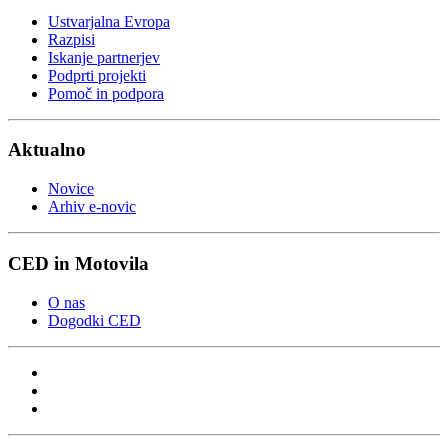
Ustvarjalna Evropa
Razpisi
Iskanje partnerjev
Podprti projekti
Pomoč in podpora
Aktualno
Novice
Arhiv e-novic
CED in Motovila
O nas
Dogodki CED