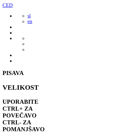
Preskoči
CED
to
sl
vsebine
en
PISAVA
VELIKOST
UPORABITE
CTRL+
ZA
POVEČAVO
CTRL-
ZA
POMANJŠAVO