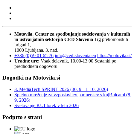
Motovila, Center za spodbujanje sodelovanja v kulturnih
in ustvarjalnih sektorjih
CED Slovenia
Trg prekomorskih
brigad 1,
1000 Ljubljana, 3. nad.
+386 (0)59 01 65 76
info@ced-slovenia.eu
https://motovila.si/
Uradne ure:
Vsak delavnik, 10.00-13.00
Sestanki po
predhodnem dogovoru.
Dogodki na Motovila.si
8. MediaTech SPRINT 2026 (30. 9.–1. 10. 2026)
Spletno mreženje za vzpostavitev partnerstev s knjižnicami (8.
9. 2026)
Svetovanje KULtorek v letu 2026
Podprto s strani