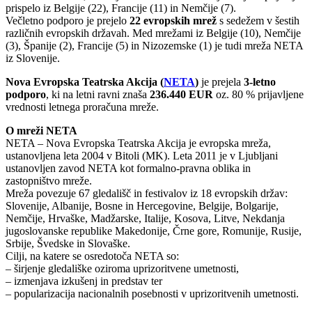
prispelo iz Belgije (22), Francije (11) in Nemčije (7).
Večletno podporo je prejelo
22 evropskih mrež
s sedežem v šestih
različnih evropskih državah. Med mrežami iz Belgije (10), Nemčije
(3), Španije (2), Francije (5) in Nizozemske (1) je tudi mreža NETA
iz Slovenije.
Nova Evropska Teatrska Akcija (
NETA
)
je prejela
3-letno
podporo
, ki na letni ravni znaša
236.440 EUR
oz. 80 % prijavljene
vrednosti letnega proračuna mreže.
O mreži NETA
NETA – Nova Evropska Teatrska Akcija je evropska mreža,
ustanovljena leta 2004 v Bitoli (MK). Leta 2011 je v Ljubljani
ustanovljen zavod NETA kot formalno-pravna oblika in
zastopništvo mreže.
Mreža povezuje 67 gledališč in festivalov iz 18 evropskih držav:
Slovenije, Albanije, Bosne in Hercegovine, Belgije, Bolgarije,
Nemčije, Hrvaške, Madžarske, Italije, Kosova, Litve, Nekdanja
jugoslovanske republike Makedonije, Črne gore, Romunije, Rusije,
Srbije, Švedske in Slovaške.
Cilji, na katere se osredotoča NETA so:
– širjenje gledališke oziroma uprizoritvene umetnosti,
– izmenjava izkušenj in predstav ter
– popularizacija nacionalnih posebnosti v uprizoritvenih umetnosti.