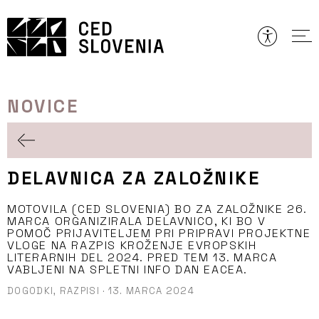
Preskoči
to
vsebine
NOVICE
DELAVNICA ZA ZALOŽNIKE
MOTOVILA (CED SLOVENIA) BO ZA ZALOŽNIKE 26.
MARCA ORGANIZIRALA DELAVNICO, KI BO V
POMOČ PRIJAVITELJEM PRI PRIPRAVI PROJEKTNE
VLOGE NA RAZPIS KROŽENJE EVROPSKIH
LITERARNIH DEL 2024. PRED TEM 13. MARCA
VABLJENI NA SPLETNI INFO DAN EACEA.
DOGODKI,
RAZPISI
·
13. MARCA 2024