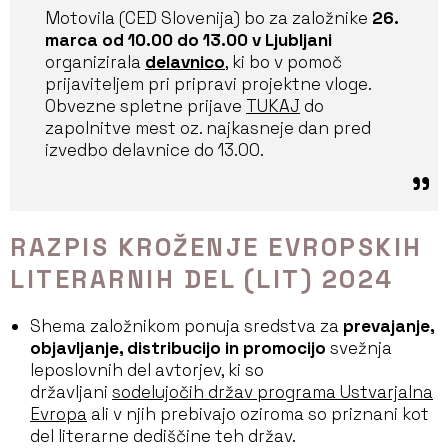
Motovila (CED Slovenija) bo za založnike
26.
marca od 10.00 do 13.00
v Ljubljani
organizirala
delavnico
, ki bo v pomoč
prijaviteljem pri pripravi projektne vloge.
Obvezne spletne prijave
TUKAJ
do
zapolnitve mest oz. najkasneje dan pred
izvedbo delavnice do 13.00.
RAZPIS KROŽENJE EVROPSKIH
LITERARNIH DEL (LIT) 2024
Shema založnikom ponuja sredstva za
prevajanje,
objavljanje, distribucijo in promocijo
svežnja
leposlovnih del avtorjev, ki so
državljani
sodelujočih držav programa Ustvarjalna
Evropa
ali v njih prebivajo oziroma so priznani kot
del literarne dediščine teh držav.