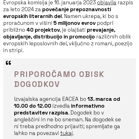
Evropska komisija je 16. januarja 2023
objavila
razpis
za leto 2024 za
povečanje prepoznavnosti
evropskih literarnih del
. Namen ukrepa, ki bo s
proračunom v višini
5 milijonov evrov
podprl
približno
40 projektov
, je olajšati
prevajanje,
objavljanje, distribucijo in promocijo
različnih oblik
evropskih leposlovnih del, vključno z romani, poezijo
in stripi.
PRIPOROČAMO OBISK
DOGODKOV
Izvajalska agencija EACEA bo
13. marca od
10.00 do 12.00
izvedla
informativno
predstavitev razpisa
. Dogodek bo v
angleščini in ne bo sneman. Na dogodek se
ni treba predhodno prijaviti; spremljate ga
lahko na povezavi
tukaj
.