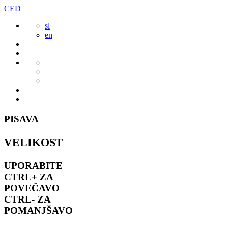
Preskoči
CED
to
sl
vsebine
en
PISAVA
VELIKOST
UPORABITE
CTRL+
ZA
POVEČAVO
CTRL-
ZA
POMANJŠAVO