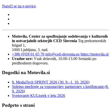
Naroči se na e-novice
Motovila, Center za spodbujanje sodelovanja v kulturnih
in ustvarjalnih sektorjih
CED Slovenia
Trg prekomorskih
brigad 1,
1000 Ljubljana, 3. nad.
+386 (0)59 01 65 76
info@ced-slovenia.eu
https://motovila.si/
Uradne ure:
Vsak delavnik, 10.00-13.00
Sestanki po
predhodnem dogovoru.
Dogodki na Motovila.si
8. MediaTech SPRINT 2026 (30. 9.–1. 10. 2026)
Spletno mreženje za vzpostavitev partnerstev s knjižnicami (8.
9. 2026)
Svetovanje KULtorek v letu 2026
Podprto s strani