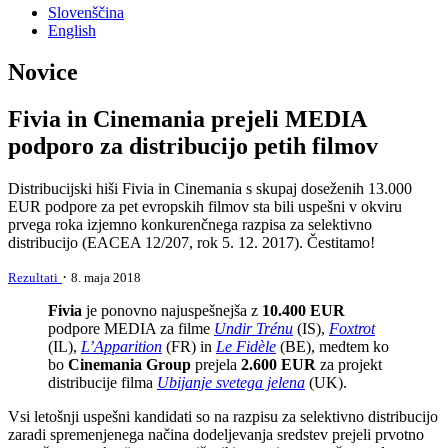
Slovenščina
English
Novice
Fivia in Cinemania prejeli MEDIA
podporo za distribucijo petih filmov
Distribucijski hiši Fivia in Cinemania s skupaj doseženih 13.000
EUR podpore za pet evropskih filmov sta bili uspešni v okviru
prvega roka izjemno konkurenčnega razpisa za selektivno
distribucijo (EACEA 12/207, rok 5. 12. 2017). Čestitamo!
·
Rezultati
8. maja 2018
Fivia
je ponovno najuspešnejša z
10.400 EUR
podpore MEDIA za filme
Undir Trénu
(IS),
Foxtrot
(IL),
L’Apparition
(FR) in
Le Fidèle
(BE), medtem ko
bo
Cinemania Group
prejela
2.600 EUR
za projekt
distribucije filma
Ubijanje svetega jelena
(UK).
Vsi letošnji uspešni kandidati so na razpisu za selektivno distribucijo
zaradi spremenjenega načina dodeljevanja sredstev prejeli prvotno