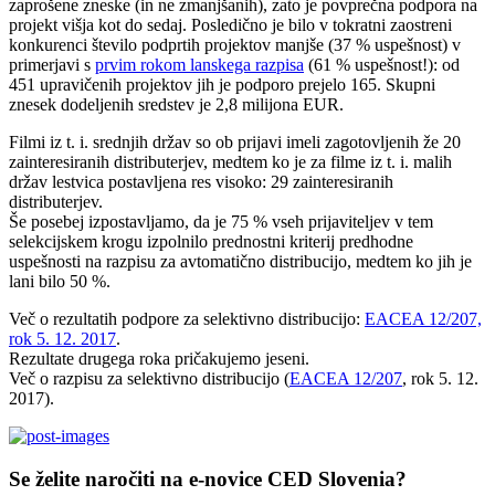
zaprošene zneske (in ne zmanjšanih), zato je povprečna podpora na
projekt višja kot do sedaj. Posledično je bilo v tokratni zaostreni
konkurenci število podprtih projektov manjše (37 % uspešnost) v
primerjavi s
prvim rokom lanskega razpisa
(61 % uspešnost!): od
451 upravičenih projektov jih je podporo prejelo 165. Skupni
znesek dodeljenih sredstev je 2,8 milijona EUR.
Filmi iz t. i. srednjih držav so ob prijavi imeli zagotovljenih že 20
zainteresiranih distributerjev, medtem ko je za filme iz t. i. malih
držav lestvica postavljena res visoko: 29 zainteresiranih
distributerjev.
Še posebej izpostavljamo, da je 75 % vseh prijaviteljev v tem
selekcijskem krogu izpolnilo prednostni kriterij predhodne
uspešnosti na razpisu za avtomatično distribucijo, medtem ko jih je
lani bilo 50 %.
Več o rezultatih podpore za selektivno distribucijo:
EACEA 12/207,
rok 5. 12. 2017
.
Rezultate drugega roka pričakujemo jeseni.
Več o razpisu za selektivno distribucijo (
EACEA 12/207
, rok 5. 12.
2017).
Se želite naročiti na e-novice CED Slovenia?