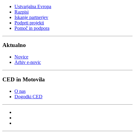
Ustvarjalna Evropa
Razpisi
Iskanje partnerjev
Podprti projekti
Pomoč in podpora
Aktualno
Novice
Arhiv e-novic
CED in Motovila
O nas
Dogodki CED