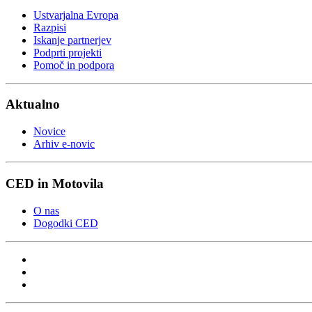
Ustvarjalna Evropa
Razpisi
Iskanje partnerjev
Podprti projekti
Pomoč in podpora
Aktualno
Novice
Arhiv e-novic
CED in Motovila
O nas
Dogodki CED