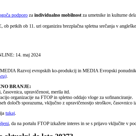
goča podporo
za
individualno mobilnost
za umetnike in kulturne dela
 petkih ob 11. uri organizira brezplačna spletna srečanja v angleškem 
INE: 14. maj 2024
rja MEDIA Razvoj evropskih ko-produkcij in MEDIA Evropski ponudniki
.eu)
.
BVEZNO BRANJE:
, časovnica, upravičenost, merila itd.
tracijo organizacije na FTOP in spletno oddajo vloge za sofinanciranje.
vseh določb sporazuma, vključno z upravičenostjo stroškov, časovnico izp
ija
tukaj
.
ljeni
, da na portalu FTOP izkažete interes in se s prijavo vključite v 