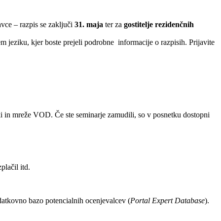
vce – razpis se zaključi
31. maja
ter za
gostitelje rezidenčnih
jeziku, kjer boste prejeli podrobne informacije o razpisih. Prijavite
 in mreže VOD. Če ste seminarje zamudili, so v posnetku dostopni
lačil itd.
podatkovno bazo potencialnih ocenjevalcev (
Portal Expert Database
).