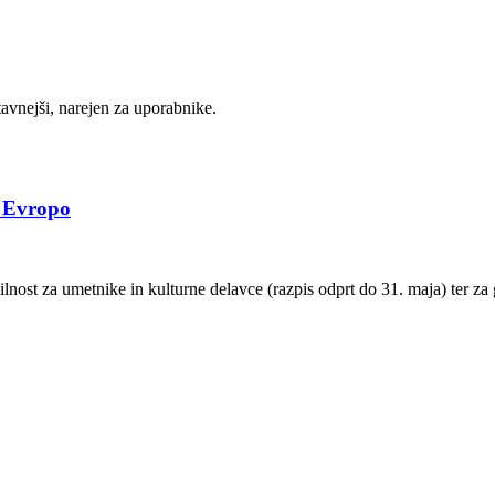
stavnejši, narejen za uporabnike.
a Evropo
t za umetnike in kulturne delavce (razpis odprt do 31. maja) ter za go