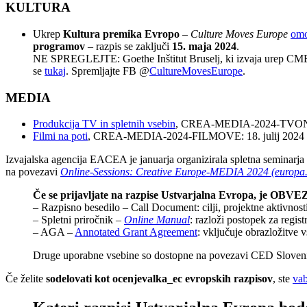
KULTURA
Ukrep
Kultura premika Evropo
–
Culture Moves Europe
omo
programov
– razpis se zaključi
15. maja 2024
.
NE SPREGLEJTE: Goethe Inštitut Bruselj, ki izvaja urep CME, ob
se
tukaj
. Spremljajte FB @
CultureMovesEurope
.
MEDIA
Produkcija TV in spletnih vsebin
, CREA-MEDIA-2024-TVONL
Filmi na poti
, CREA-MEDIA-2024-FILMOVE: 18. julij 2024
Izvajalska agencija EACEA je januarja organizirala spletna semina
na povezavi
Online-Sessions: Creative Europe-MEDIA 2024 (europa
Če se prijavljate na razpise Ustvarjalna Evropa, je O
– Razpisno besedilo – Call Document: cilji, projektne aktivnosti
– Spletni priročnik –
Online Manual
: razloži postopek za regis
– AGA –
Annotated Grant Agreement
: vključuje obrazložitve 
Druge uporabne vsebine so dostopne na povezavi CED Sloven
Če želite
sodelovati kot ocenjevalka_ec evropskih razpisov
, ste
vab