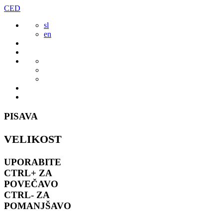
Preskoči
CED
to
sl
vsebine
en
PISAVA
VELIKOST
UPORABITE
CTRL+
ZA
POVEČAVO
CTRL-
ZA
POMANJŠAVO