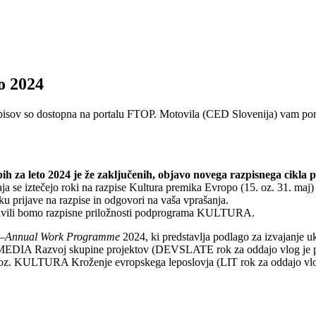
o 2024
zpisov so dostopna na portalu FTOP. Motovila (CED Slovenija) vam poma
h za leto 2024 je že zaključenih, objavo novega razpisnega cikla p
ja se iztečejo roki na razpise Kultura premika Evropo (15. oz. 31. maj
 prijave na razpise in odgovori na vaša vprašanja.
stavili bomo razpisne priložnosti podprograma KULTURA.
–
Annual Work Programme
2024, ki predstavlja podlago za izvajanje u
npr. MEDIA Razvoj skupine projektov (DEVSLATE rok za oddajo vlog je
 oz. KULTURA Kroženje evropskega leposlovja (LIT rok za oddajo vlog 