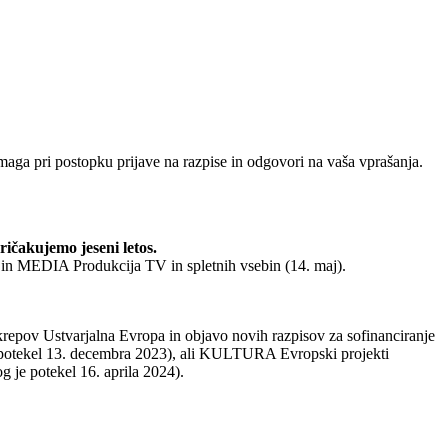
ga pri postopku prijave na razpise in odgovori na vaša vprašanja.
ričakujemo jeseni letos.
) in MEDIA Produkcija TV in spletnih vsebin (14. maj).
krepov Ustvarjalna Evropa in objavo novih razpisov za sofinanciranje
 potekel 13. decembra 2023), ali KULTURA Evropski projekti
je potekel 16. aprila 2024).