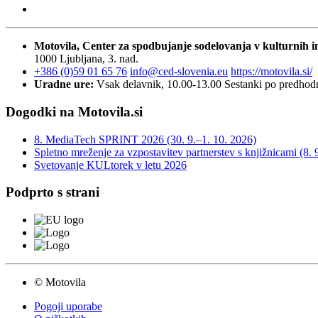
Motovila, Center za spodbujanje sodelovanja v kulturnih in
1000 Ljubljana, 3. nad.
+386 (0)59 01 65 76
info@ced-slovenia.eu
https://motovila.si/
Uradne ure:
Vsak delavnik, 10.00-13.00
Sestanki po predho
Dogodki na Motovila.si
8. MediaTech SPRINT 2026 (30. 9.–1. 10. 2026)
Spletno mreženje za vzpostavitev partnerstev s knjižnicami (8. 
Svetovanje KULtorek v letu 2026
Podprto s strani
© Motovila
Pogoji uporabe