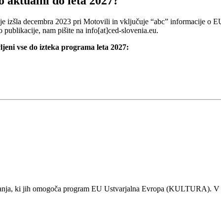
 aktualni do leta 2027?
i je izšla decembra 2023 pri Motovili in vključuje “abc” informacije o 
ublikacije, nam pišite na info[at]ced-slovenia.eu.
ljeni vse do izteka programa leta 2027:
vanja, ki jih omogoča program EU Ustvarjalna Evropa (KULTURA). V M