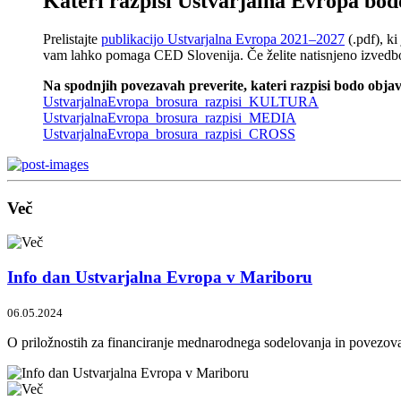
Kateri razpisi Ustvarjalna Evropa bodo
Prelistajte
publikacijo Ustvarjalna Evropa 2021–2027
(.pdf), k
vam lahko pomaga CED Slovenija. Če želite natisnjeno izvedbo p
Na spodnjih povezavah preverite, kateri razpisi bodo objav
UstvarjalnaEvropa_brosura_razpisi_KULTURA
UstvarjalnaEvropa_brosura_razpisi_MEDIA
UstvarjalnaEvropa_brosura_razpisi_CROSS
Več
Info dan Ustvarjalna Evropa v Mariboru
06.05.2024
O priložnostih za financiranje mednarodnega sodelovanja in povezo