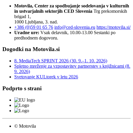
Motovila, Center za spodbujanje sodelovanja v kulturnih
in ustvarjalnih sektorjih
CED Slovenia
Trg prekomorskih
brigad 1,
1000 Ljubljana, 3. nad.
+386 (0)59 01 65 76
info@ced-slovenia.eu
https://motovila.si/
Uradne ure:
Vsak delavnik, 10.00-13.00
Sestanki po
predhodnem dogovoru.
Dogodki na Motovila.si
8. MediaTech SPRINT 2026 (30. 9.–1. 10. 2026)
Spletno mreženje za vzpostavitev partnerstev s knjižnicami (8.
9. 2026)
Svetovanje KULtorek v letu 2026
Podprto s strani
© Motovila