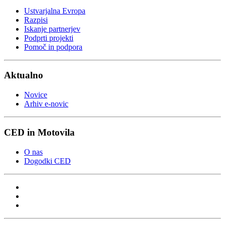
Ustvarjalna Evropa
Razpisi
Iskanje partnerjev
Podprti projekti
Pomoč in podpora
Aktualno
Novice
Arhiv e-novic
CED in Motovila
O nas
Dogodki CED