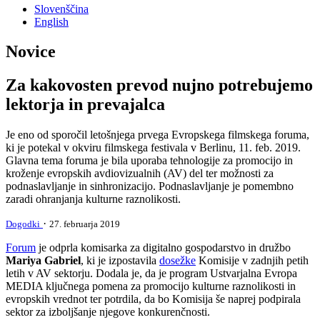
Slovenščina
English
Novice
Za kakovosten prevod nujno potrebujemo
lektorja in prevajalca
Je eno od sporočil letošnjega prvega Evropskega filmskega foruma,
ki je potekal v okviru filmskega festivala v Berlinu, 11. feb. 2019.
Glavna tema foruma je bila uporaba tehnologije za promocijo in
kroženje evropskih avdiovizualnih (AV) del ter možnosti za
podnaslavljanje in sinhronizacijo. Podnaslavljanje je pomembno
zaradi ohranjanja kulturne raznolikosti.
·
Dogodki
27. februarja 2019
Forum
je odprla komisarka za digitalno gospodarstvo in družbo
Mariya Gabriel
, ki je izpostavila
dosežke
Komisije v zadnjih petih
letih v AV sektorju. Dodala je, da je program Ustvarjalna Evropa
MEDIA ključnega pomena za promocijo kulturne raznolikosti in
evropskih vrednot ter potrdila, da bo Komisija še naprej podpirala
sektor za izboljšanje njegove konkurenčnosti.