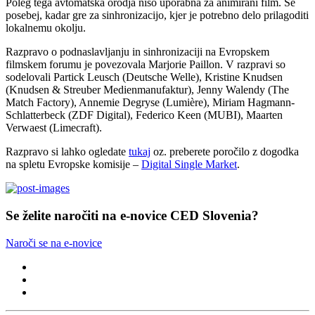
Poleg tega avtomatska orodja niso uporabna za animirani film. Še
posebej, kadar gre za sinhronizacijo, kjer je potrebno delo prilagoditi
lokalnemu okolju.
Razpravo o podnaslavljanju in sinhronizaciji na Evropskem
filmskem forumu je povezovala Marjorie Paillon. V razpravi so
sodelovali Partick Leusch (Deutsche Welle), Kristine Knudsen
(Knudsen & Streuber Medienmanufaktur), Jenny Walendy (The
Match Factory), Annemie Degryse (Lumière), Miriam Hagmann-
Schlatterbeck (ZDF Digital), Federico Keen (MUBI), Maarten
Verwaest (Limecraft).
Razpravo si lahko ogledate
tukaj
oz. preberete poročilo z dogodka
na spletu Evropske komisije –
Digital Single Market
.
Se želite naročiti na e-novice CED Slovenia?
Naroči se na e-novice