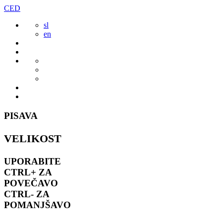
Preskoči
CED
to
sl
vsebine
en
PISAVA
VELIKOST
UPORABITE
CTRL+
ZA
POVEČAVO
CTRL-
ZA
POMANJŠAVO