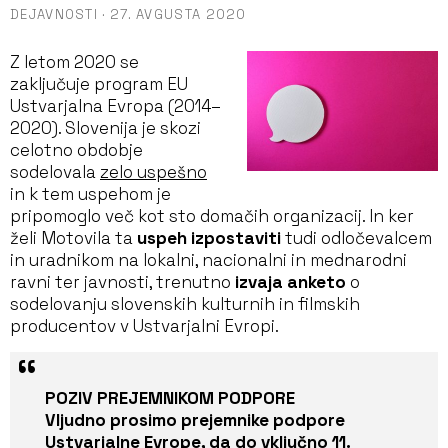
DEJAVNOSTI
·
27. AVGUSTA 2020
Z letom 2020 se
zaključuje program EU
Ustvarjalna Evropa (2014–
2020). Slovenija je skozi
celotno obdobje
sodelovala
zelo uspešno
in k tem uspehom je
pripomoglo več kot sto domačih organizacij. In ker
želi Motovila ta
uspeh izpostaviti
tudi odločevalcem
in uradnikom na lokalni, nacionalni in mednarodni
ravni ter javnosti, trenutno
izvaja anketo
o
sodelovanju slovenskih kulturnih in filmskih
producentov v Ustvarjalni Evropi.
POZIV PREJEMNIKOM PODPORE
Vljudno prosimo prejemnike podpore
Ustvarjalne Evrope, da do vključno 11.