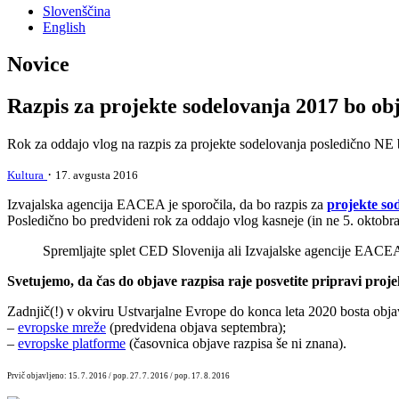
Slovenščina
English
Novice
Razpis za projekte sodelovanja 2017 bo ob
Rok za oddajo vlog na razpis za projekte sodelovanja posledično NE bo
·
Kultura
17. avgusta 2016
Izvajalska agencija EACEA je sporočila, da bo razpis za
projekte so
Posledično bo predvideni rok za oddajo vlog kasneje (in ne 5. oktobra
Spremljajte splet CED Slovenija ali Izvajalske agencije EACEA,
Svetujemo, da čas do objave razpisa raje posvetite pripravi proje
Zadnjič(!) v okviru Ustvarjalne Evrope do konca leta 2020 bosta objav
–
evropske mreže
(predvidena objava septembra);
–
evropske platforme
(časovnica objave razpisa še ni znana).
Prvič objavljeno: 15. 7. 2016 / pop. 27. 7. 2016 / pop. 17. 8. 2016