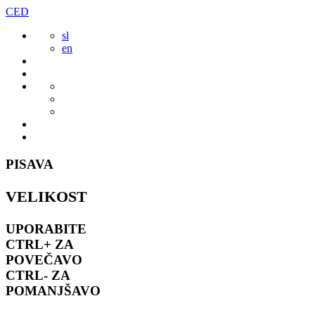
Preskoči
CED
to
sl
vsebine
en
PISAVA
VELIKOST
UPORABITE
CTRL+
ZA
POVEČAVO
CTRL-
ZA
POMANJŠAVO