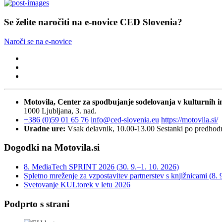
Se želite naročiti na e-novice CED Slovenia?
Naroči se na e-novice
Motovila, Center za spodbujanje sodelovanja v kulturnih in
1000 Ljubljana, 3. nad.
+386 (0)59 01 65 76
info@ced-slovenia.eu
https://motovila.si/
Uradne ure:
Vsak delavnik, 10.00-13.00
Sestanki po predho
Dogodki na Motovila.si
8. MediaTech SPRINT 2026 (30. 9.–1. 10. 2026)
Spletno mreženje za vzpostavitev partnerstev s knjižnicami (8. 
Svetovanje KULtorek v letu 2026
Podprto s strani