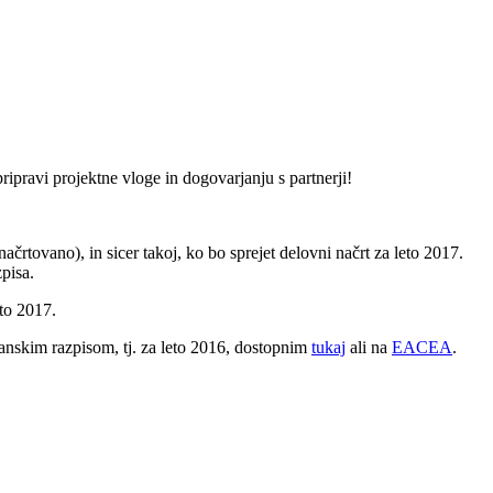
ipravi projektne vloge in dogovarjanju s partnerji!
načrtovano), in sicer takoj, ko bo sprejet delovni načrt za leto 2017.
pisa.
to 2017.
anskim razpisom, tj. za leto 2016, dostopnim
tukaj
ali na
EACEA
.