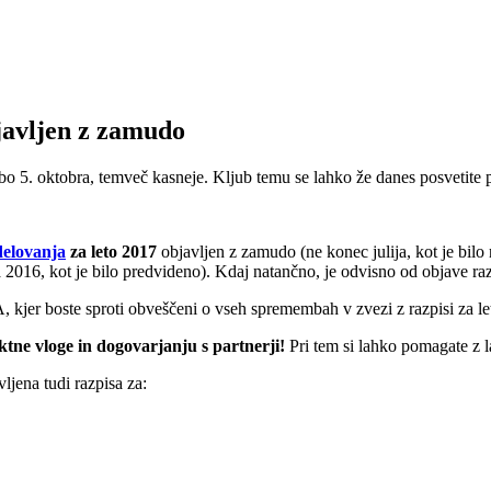
javljen z zamudo
 5. oktobra, temveč kasneje. Kljub temu se lahko že danes posvetite pr
delovanja
za leto 2017
objavljen z zamudo (ne konec julija, kot je bilo 
 2016, kot je bilo predvideno). Kdaj natančno, je odvisno od objave raz
 kjer boste sproti obveščeni o vseh spremembah v zvezi z razpisi za le
ktne vloge in dogovarjanju s partnerji!
Pri tem si lahko pomagate z l
ljena tudi razpisa za: