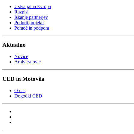
Ustvarjalna Evropa
Razpisi
Iskanje partnerjev
Podprti projekti
Pomoč in podpora
Aktualno
Novice
Arhiv e-novic
CED in Motovila
O nas
Dogodki CED