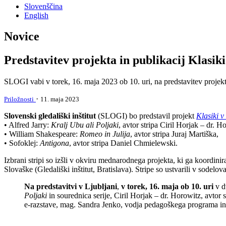
Slovenščina
English
Novice
Predstavitev projekta in publikacij Klasiki
SLOGI vabi v torek, 16. maja 2023 ob 10. uri, na predstavitev projekt
·
Priložnosti
11. maja 2023
Slovenski gledališki inštitut
(SLOGI) bo predstavil projekt
Klasiki v
• Alfred Jarry:
Kralj Ubu ali Poljaki
, avtor stripa Ciril Horjak – dr. H
• William Shakespeare:
Romeo in Julija
, avtor stripa Juraj Martiška,
• Sofoklej:
Antigona
, avtor stripa Daniel Chmielewski.
Izbrani stripi so izšli v okviru mednarodnega projekta, ki ga koordini
Slovaške (Gledališki inštitut, Bratislava). Stripe so ustvarili v sodelov
Na predstavitvi v Ljubljani
,
v torek, 16. maja ob 10. uri
v d
Poljaki
in sourednica serije, Ciril Horjak – dr. Horowitz, avtor 
e-razstave, mag. Sandra Jenko, vodja pedagoškega programa in