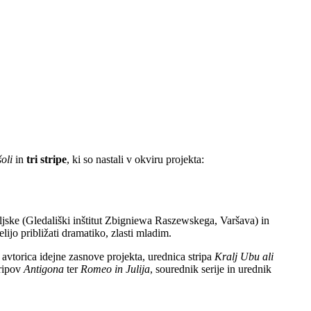
oli
in
tri stripe
, ki so nastali v okviru projekta:
oljske (Gledališki inštitut Zbigniewa Raszewskega, Varšava) in
elijo približati dramatiko, zlasti mladim.
vtorica idejne zasnove projekta, urednica stripa
Kralj Ubu ali
tripov
Antigona
ter
Romeo in Julija
, sourednik serije in urednik