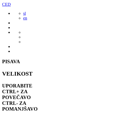
Preskoči
CED
to
sl
vsebine
en
PISAVA
VELIKOST
UPORABITE
CTRL+
ZA
POVEČAVO
CTRL-
ZA
POMANJŠAVO