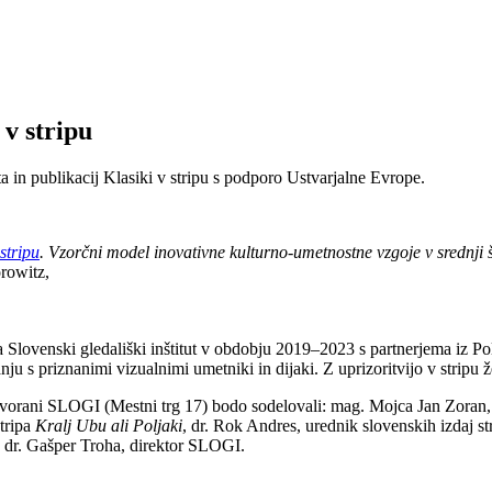
 v stripu
a in publikacij Klasiki v stripu s podporo Ustvarjalne Evrope.
 stripu
. Vzorčni model inovativne kulturno-umetnostne vzgoje v srednji š
orowitz,
ra Slovenski gledališki inštitut v obdobju 2019–2023 s partnerjema iz P
anju s priznanimi vizualnimi umetniki in dijaki. Z uprizoritvijo v stripu ž
vorani SLOGI (Mestni trg 17) bodo sodelovali: mag. Mojca Jan Zoran, a
stripa
Kralj Ubu ali Poljaki
, dr. Rok Andres, urednik slovenskih izdaj s
 dr. Gašper Troha, direktor SLOGI.