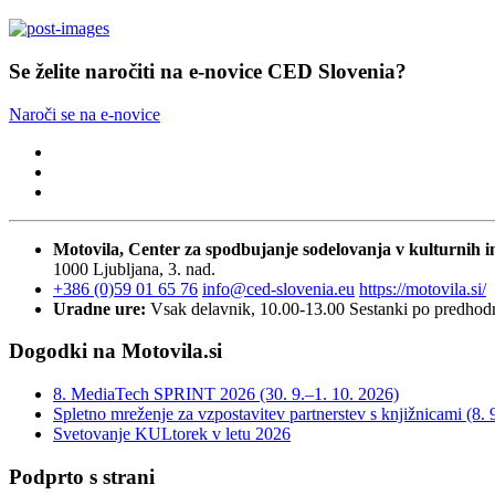
Se želite naročiti na e-novice CED Slovenia?
Naroči se na e-novice
Motovila, Center za spodbujanje sodelovanja v kulturnih in
1000 Ljubljana, 3. nad.
+386 (0)59 01 65 76
info@ced-slovenia.eu
https://motovila.si/
Uradne ure:
Vsak delavnik, 10.00-13.00
Sestanki po predho
Dogodki na Motovila.si
8. MediaTech SPRINT 2026 (30. 9.–1. 10. 2026)
Spletno mreženje za vzpostavitev partnerstev s knjižnicami (8. 
Svetovanje KULtorek v letu 2026
Podprto s strani