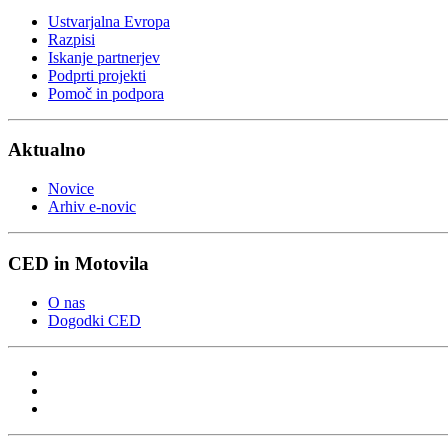
Ustvarjalna Evropa
Razpisi
Iskanje partnerjev
Podprti projekti
Pomoč in podpora
Aktualno
Novice
Arhiv e-novic
CED in Motovila
O nas
Dogodki CED