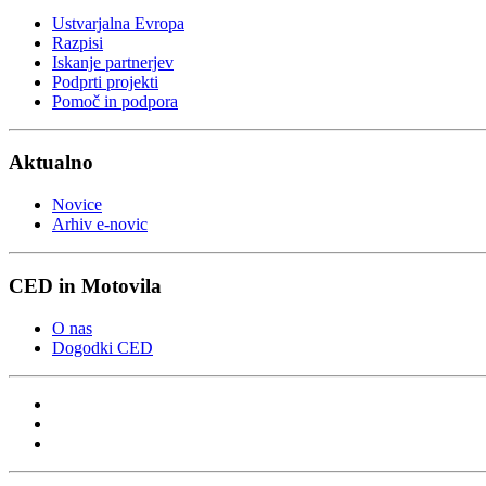
Ustvarjalna Evropa
Razpisi
Iskanje partnerjev
Podprti projekti
Pomoč in podpora
Aktualno
Novice
Arhiv e-novic
CED in Motovila
O nas
Dogodki CED