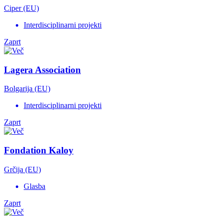
Ciper (EU)
Interdisciplinarni projekti
Zaprt
Lagera Association
Bolgarija (EU)
Interdisciplinarni projekti
Zaprt
Fondation Kaloy
Grčija (EU)
Glasba
Zaprt