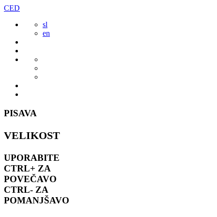
Preskoči
CED
to
sl
vsebine
en
PISAVA
VELIKOST
UPORABITE
CTRL+
ZA
POVEČAVO
CTRL-
ZA
POMANJŠAVO