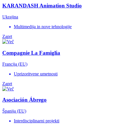
KARANDASH Animation Studio
Ukrajina
Multimedija in nove tehnologije
Zaprt
Compagnie La Famiglia
Francija (EU)
Uprizoritvene umetnosti
Zaprt
Asociación Ábrego
Španija (EU)
Interdisciplinarni projekti