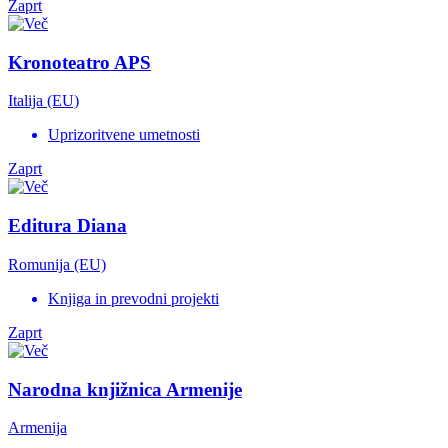
Zaprt
Kronoteatro APS
Italija (EU)
Uprizoritvene umetnosti
Zaprt
Editura Diana
Romunija (EU)
Knjiga in prevodni projekti
Zaprt
Narodna knjižnica Armenije
Armenija