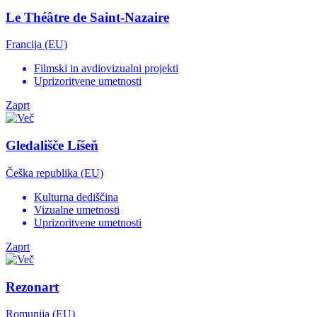
Le Théâtre de Saint-Nazaire
Francija (EU)
Filmski in avdiovizualni projekti
Uprizoritvene umetnosti
Zaprt
Gledališče Líšeň
Češka republika (EU)
Kulturna dediščina
Vizualne umetnosti
Uprizoritvene umetnosti
Zaprt
Rezonart
Romunija (EU)