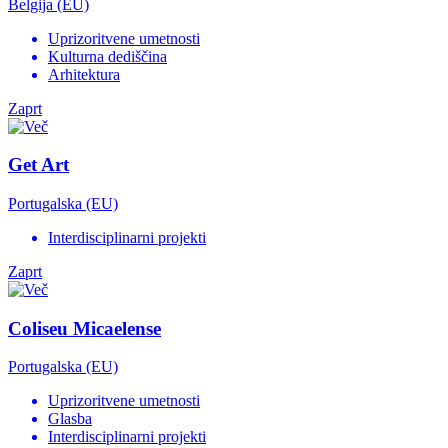
Belgija (EU)
Uprizoritvene umetnosti
Kulturna dediščina
Arhitektura
Zaprt
Get Art
Portugalska (EU)
Interdisciplinarni projekti
Zaprt
Coliseu Micaelense
Portugalska (EU)
Uprizoritvene umetnosti
Glasba
Interdisciplinarni projekti