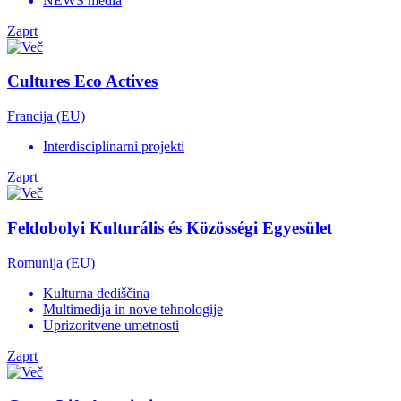
NEWS media
Zaprt
Cultures Eco Actives
Francija (EU)
Interdisciplinarni projekti
Zaprt
Feldobolyi Kulturális és Közösségi Egyesület
Romunija (EU)
Kulturna dediščina
Multimedija in nove tehnologije
Uprizoritvene umetnosti
Zaprt