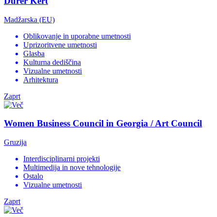
Dürer Kert
Madžarska (EU)
Oblikovanje in uporabne umetnosti
Uprizoritvene umetnosti
Glasba
Kulturna dediščina
Vizualne umetnosti
Arhitektura
Zaprt
Women Business Council in Georgia / Art Council
Gruzija
Interdisciplinarni projekti
Multimedija in nove tehnologije
Ostalo
Vizualne umetnosti
Zaprt