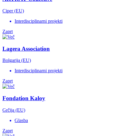
Ciper (EU)
Interdisciplinarni projekti
Zaprt
Lagera Association
Bolgarija (EU)
Interdisciplinarni projekti
Zaprt
Fondation Kaloy
Grčija (EU)
Glasba
Zaprt