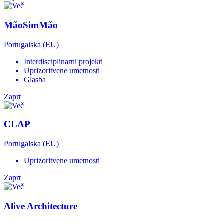
MãoSimMão
Portugalska (EU)
Interdisciplinarni projekti
Uprizoritvene umetnosti
Glasba
Zaprt
CLAP
Portugalska (EU)
Uprizoritvene umetnosti
Zaprt
Alive Architecture