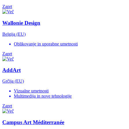
Zaprt
Wallonie Design
Belgija (EU)
Oblikovanje in uporabne umetnosti
Zaprt
AddArt
Grčija (EU)
Vizualne umetnosti
Multimedija in nove tehnologije
Zaprt
Campus Art Méditerranée