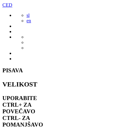
Preskoči
CED
to
sl
vsebine
en
PISAVA
VELIKOST
UPORABITE
CTRL+
ZA
POVEČAVO
CTRL-
ZA
POMANJŠAVO