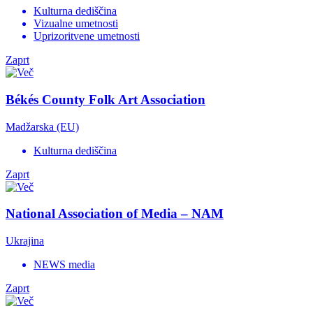
Kulturna dediščina
Vizualne umetnosti
Uprizoritvene umetnosti
Zaprt
Békés County Folk Art Association
Madžarska (EU)
Kulturna dediščina
Zaprt
National Association of Media – NAM
Ukrajina
NEWS media
Zaprt