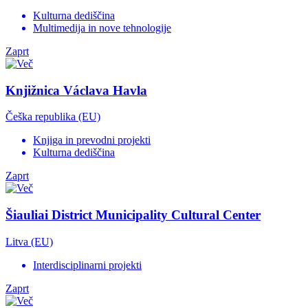
Kulturna dediščina
Multimedija in nove tehnologije
Zaprt
Knjižnica Václava Havla
Češka republika (EU)
Knjiga in prevodni projekti
Kulturna dediščina
Zaprt
Šiauliai District Municipality Cultural Center
Litva (EU)
Interdisciplinarni projekti
Zaprt