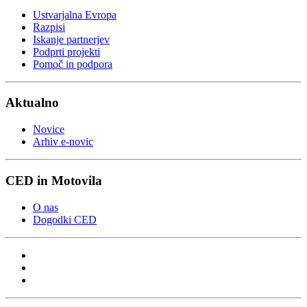
Ustvarjalna Evropa
Razpisi
Iskanje partnerjev
Podprti projekti
Pomoč in podpora
Aktualno
Novice
Arhiv e-novic
CED in Motovila
O nas
Dogodki CED