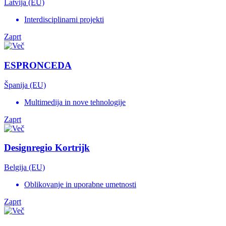
Latvija (EU)
Interdisciplinarni projekti
Zaprt
ESPRONCEDA
Španija (EU)
Multimedija in nove tehnologije
Zaprt
Designregio Kortrijk
Belgija (EU)
Oblikovanje in uporabne umetnosti
Zaprt