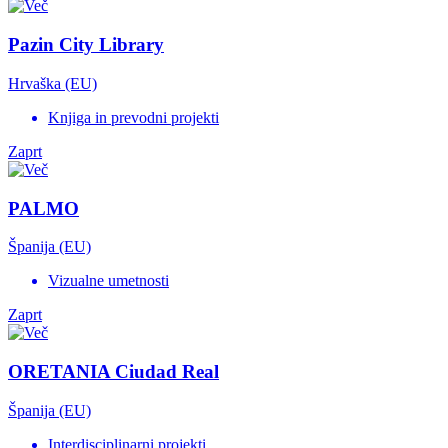
Pazin City Library
Hrvaška (EU)
Knjiga in prevodni projekti
Zaprt
PALMO
Španija (EU)
Vizualne umetnosti
Zaprt
ORETANIA Ciudad Real
Španija (EU)
Interdisciplinarni projekti