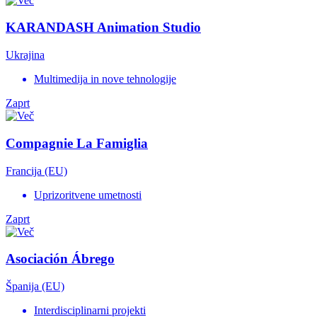
KARANDASH Animation Studio
Ukrajina
Multimedija in nove tehnologije
Zaprt
Compagnie La Famiglia
Francija (EU)
Uprizoritvene umetnosti
Zaprt
Asociación Ábrego
Španija (EU)
Interdisciplinarni projekti