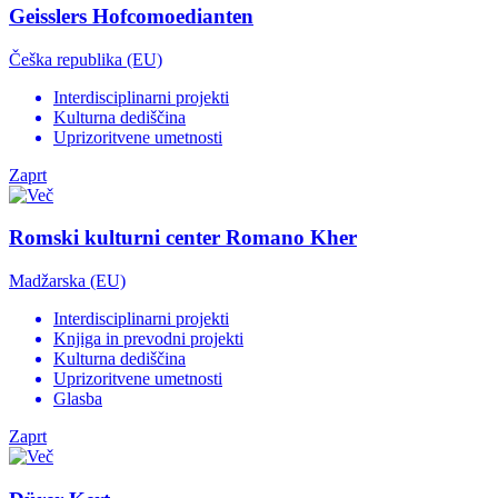
Geisslers Hofcomoedianten
Češka republika (EU)
Interdisciplinarni projekti
Kulturna dediščina
Uprizoritvene umetnosti
Zaprt
Romski kulturni center Romano Kher
Madžarska (EU)
Interdisciplinarni projekti
Knjiga in prevodni projekti
Kulturna dediščina
Uprizoritvene umetnosti
Glasba
Zaprt