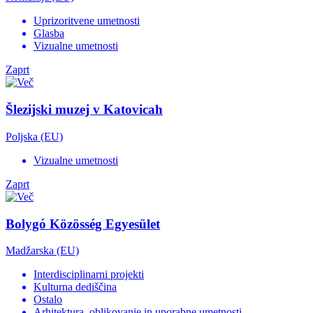
Uprizoritvene umetnosti
Glasba
Vizualne umetnosti
Zaprt
Šlezijski muzej v Katovicah
Poljska (EU)
Vizualne umetnosti
Zaprt
Bolygó Közösség Egyesület
Madžarska (EU)
Interdisciplinarni projekti
Kulturna dediščina
Ostalo
Arhitektura, oblikovanje in uporabne umetnosti