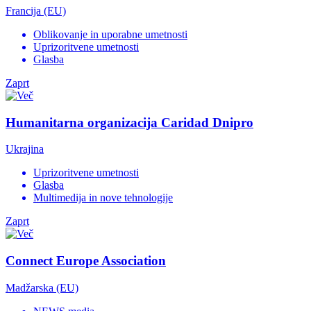
Francija (EU)
Oblikovanje in uporabne umetnosti
Uprizoritvene umetnosti
Glasba
Zaprt
Humanitarna organizacija Caridad Dnipro
Ukrajina
Uprizoritvene umetnosti
Glasba
Multimedija in nove tehnologije
Zaprt
Connect Europe Association
Madžarska (EU)