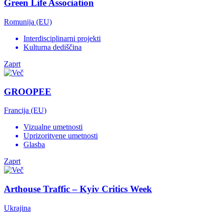
Green Life Association
Romunija (EU)
Interdisciplinarni projekti
Kulturna dediščina
Zaprt
GROOPEE
Francija (EU)
Vizualne umetnosti
Uprizoritvene umetnosti
Glasba
Zaprt
Arthouse Traffic – Kyiv Critics Week
Ukrajina