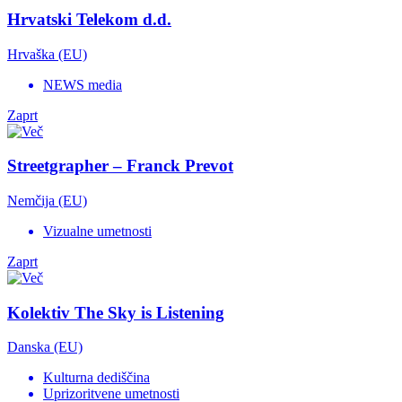
Hrvatski Telekom d.d.
Hrvaška (EU)
NEWS media
Zaprt
Streetgrapher – Franck Prevot
Nemčija (EU)
Vizualne umetnosti
Zaprt
Kolektiv The Sky is Listening
Danska (EU)
Kulturna dediščina
Uprizoritvene umetnosti