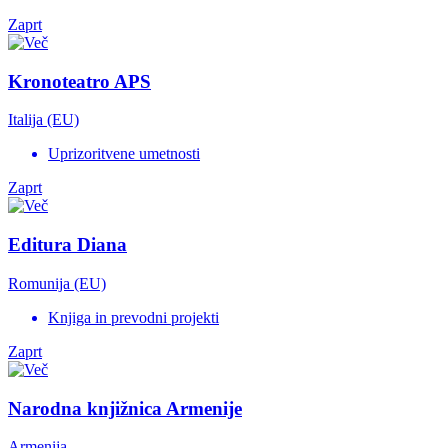
Zaprt
Kronoteatro APS
Italija (EU)
Uprizoritvene umetnosti
Zaprt
Editura Diana
Romunija (EU)
Knjiga in prevodni projekti
Zaprt
Narodna knjižnica Armenije
Armenija