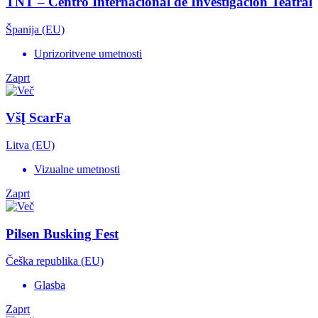
TNT – Centro Internacional de Investigación Teatral
Španija (EU)
Uprizoritvene umetnosti
Zaprt
VšĮ ScarFa
Litva (EU)
Vizualne umetnosti
Zaprt
Pilsen Busking Fest
Češka republika (EU)
Glasba
Zaprt