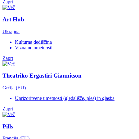
Zaprt
Art Hub
Ukrajina
Kulturna dediščina
Vizualne umetnosti
Zaprt
Theatriko Ergastiri Giannitson
Grčija (EU)
Uprizoritvene umetnosti (gledališče, ples) in glasba
Zaprt
Pills
Francija (EU)