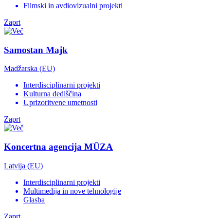
Filmski in avdiovizualni projekti
Zaprt
Samostan Majk
Madžarska (EU)
Interdisciplinarni projekti
Kulturna dediščina
Uprizoritvene umetnosti
Zaprt
Koncertna agencija MŪZA
Latvija (EU)
Interdisciplinarni projekti
Multimedija in nove tehnologije
Glasba
Zaprt