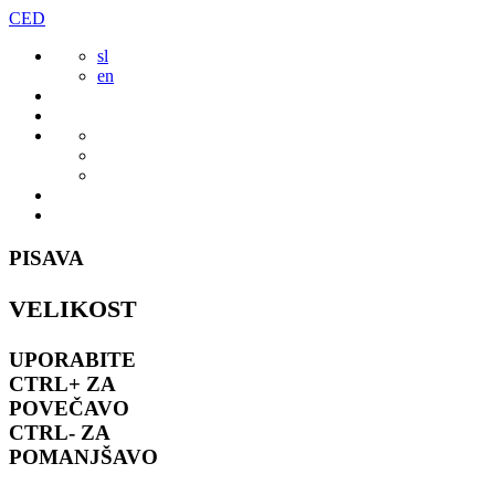
Preskoči
CED
to
sl
vsebine
en
PISAVA
VELIKOST
UPORABITE
CTRL+
ZA
POVEČAVO
CTRL-
ZA
POMANJŠAVO