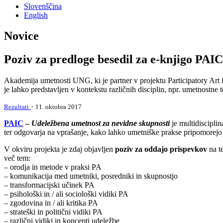
Slovenščina
English
Novice
Poziv za predloge besedil za e-knjigo PAI
Akademija umetnosti UNG, ki je partner v projektu Participatory Art f
je lahko predstavljen v kontekstu različnih disciplin, npr. umetnostne t
·
Rezultati
11. oktobra 2017
PAIC
–
Udeležbena umetnost za nevidne skupnosti
je multidisciplin
ter odgovarja na vprašanje, kako lahko umetniške prakse pripomorejo k
V okviru projekta je zdaj objavljen
poziv za oddajo prispevkov
na 
več tem:
– orodja in metode v praksi PA
– komunikacija med umetniki, posredniki in skupnostjo
– transformacijski učinek PA
– psihološki in / ali sociološki vidiki PA
– zgodovina in / ali kritika PA
– strateški in politični vidiki PA
– različni vidiki in koncepti udeležbe