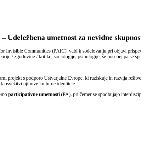
C – Udeležbena umetnost za nevidne skupnos
or Invisible Communities (PAIC), vabi k sodelovanju pri objavi prispev
eorije / zgodovine / kritike, sociologije, psihologije, še posebej pa se s
arni projekt s podporo Ustvarjalne Evrope, ki raziskuje in razvija rešitv
 osvežitvi njihove kulturne identitete.
temo
participativne umetnosti
(PA), pri čemer se spodbujajo interdisci