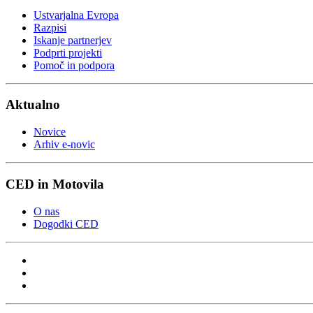
Ustvarjalna Evropa
Razpisi
Iskanje partnerjev
Podprti projekti
Pomoč in podpora
Aktualno
Novice
Arhiv e-novic
CED in Motovila
O nas
Dogodki CED