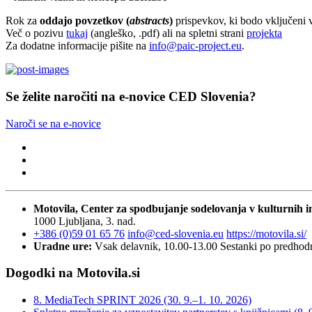
Rok za
oddajo povzetkov (
abstracts
)
prispevkov, ki bodo vključeni v
Več o pozivu
tukaj
(angleško, .pdf) ali na spletni strani
projekta
Za dodatne informacije pišite na
info@paic-project.eu
.
Se želite naročiti na e-novice CED Slovenia?
Naroči se na e-novice
Motovila, Center za spodbujanje sodelovanja v kulturnih in
1000 Ljubljana, 3. nad.
+386 (0)59 01 65 76
info@ced-slovenia.eu
https://motovila.si/
Uradne ure:
Vsak delavnik, 10.00-13.00
Sestanki po predho
Dogodki na Motovila.si
8. MediaTech SPRINT 2026 (30. 9.–1. 10. 2026)