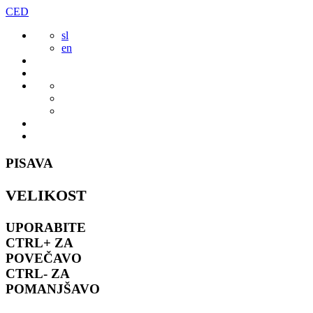
Preskoči
CED
to
sl
vsebine
en
PISAVA
VELIKOST
UPORABITE
CTRL+
ZA
POVEČAVO
CTRL-
ZA
POMANJŠAVO