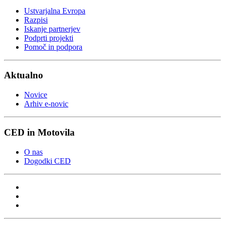
Ustvarjalna Evropa
Razpisi
Iskanje partnerjev
Podprti projekti
Pomoč in podpora
Aktualno
Novice
Arhiv e-novic
CED in Motovila
O nas
Dogodki CED