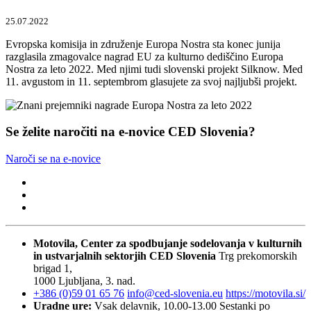
25.07.2022
Evropska komisija in združenje Europa Nostra sta konec junija
razglasila zmagovalce nagrad EU za kulturno dediščino Europa
Nostra za leto 2022. Med njimi tudi slovenski projekt Silknow. Med
11. avgustom in 11. septembrom glasujete za svoj najljubši projekt.
Se želite naročiti na e-novice CED Slovenia?
Naroči se na e-novice
Motovila, Center za spodbujanje sodelovanja v kulturnih
in ustvarjalnih sektorjih
CED Slovenia
Trg prekomorskih
brigad 1,
1000 Ljubljana, 3. nad.
+386 (0)59 01 65 76
info@ced-slovenia.eu
https://motovila.si/
Uradne ure:
Vsak delavnik, 10.00-13.00
Sestanki po