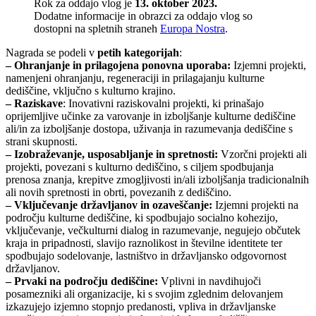
Rok za oddajo vlog je
13. oktober 2023.
Dodatne informacije in obrazci za oddajo vlog so
dostopni na spletnih straneh
Europa Nostra
.
Nagrada se podeli v
petih kategorijah
:
– Ohranjanje in prilagojena ponovna uporaba:
Izjemni projekti,
namenjeni ohranjanju, regeneraciji in prilagajanju kulturne
dediščine, vključno s kulturno krajino.
– Raziskave
: Inovativni raziskovalni projekti, ki prinašajo
oprijemljive učinke za varovanje in izboljšanje kulturne dediščine
ali/in za izboljšanje dostopa, uživanja in razumevanja dediščine s
strani skupnosti.
– Izobraževanje, usposabljanje in spretnosti:
Vzorčni projekti ali
projekti, povezani s kulturno dediščino, s ciljem spodbujanja
prenosa znanja, krepitve zmogljivosti in/ali izboljšanja tradicionalnih
ali novih spretnosti in obrti, povezanih z dediščino.
– Vključevanje državljanov in ozaveščanje:
Izjemni projekti na
področju kulturne dediščine, ki spodbujajo socialno kohezijo,
vključevanje, večkulturni dialog in razumevanje, negujejo občutek
kraja in pripadnosti, slavijo raznolikost in številne identitete ter
spodbujajo sodelovanje, lastništvo in državljansko odgovornost
državljanov.
– Prvaki na področju dediščine:
Vplivni in navdihujoči
posamezniki ali organizacije, ki s svojim zglednim delovanjem
izkazujejo izjemno stopnjo predanosti, vpliva in državljanske