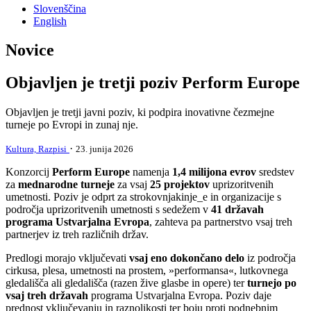
Slovenščina
English
Novice
Objavljen je tretji poziv Perform Europe
Objavljen je tretji javni poziv, ki podpira inovativne čezmejne
turneje po Evropi in zunaj nje.
·
Kultura,
Razpisi
23. junija 2026
Konzorcij
Perform Europe
namenja
1,4 milijona evrov
sredstev
za
mednarodne turneje
za vsaj
25 projektov
uprizoritvenih
umetnosti. Poziv je odprt za strokovnjakinje_e in organizacije s
področja uprizoritvenih umetnosti s sedežem v
41 državah
programa Ustvarjalna Evropa
, zahteva pa partnerstvo vsaj treh
partnerjev iz treh različnih držav.
Predlogi morajo vključevati
vsaj eno dokončano delo
iz področja
cirkusa, plesa, umetnosti na prostem, »performansa«, lutkovnega
gledališča ali gledališča (razen žive glasbe in opere) ter
turnejo po
vsaj treh državah
programa Ustvarjalna Evropa. Poziv daje
prednost vključevanju in raznolikosti ter boju proti podnebnim