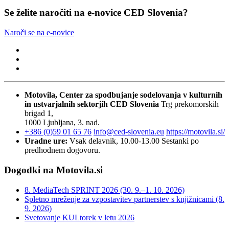
Se želite naročiti na e-novice CED Slovenia?
Naroči se na e-novice
Motovila, Center za spodbujanje sodelovanja v kulturnih
in ustvarjalnih sektorjih
CED Slovenia
Trg prekomorskih
brigad 1,
1000 Ljubljana, 3. nad.
+386 (0)59 01 65 76
info@ced-slovenia.eu
https://motovila.si/
Uradne ure:
Vsak delavnik, 10.00-13.00
Sestanki po
predhodnem dogovoru.
Dogodki na Motovila.si
8. MediaTech SPRINT 2026 (30. 9.–1. 10. 2026)
Spletno mreženje za vzpostavitev partnerstev s knjižnicami (8.
9. 2026)
Svetovanje KULtorek v letu 2026