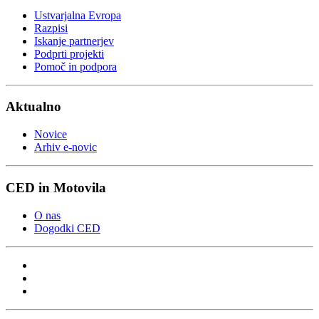
Ustvarjalna Evropa
Razpisi
Iskanje partnerjev
Podprti projekti
Pomoč in podpora
Aktualno
Novice
Arhiv e-novic
CED in Motovila
O nas
Dogodki CED