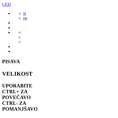
Preskoči
CED
to
sl
vsebine
en
PISAVA
VELIKOST
UPORABITE
CTRL+
ZA
POVEČAVO
CTRL-
ZA
POMANJŠAVO