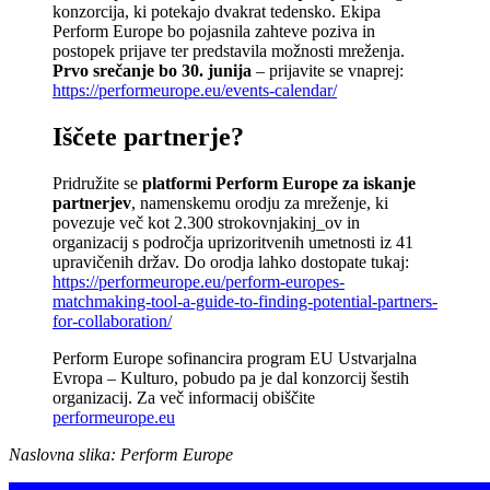
konzorcija, ki potekajo dvakrat tedensko. Ekipa
Perform Europe bo pojasnila zahteve poziva in
postopek prijave ter predstavila možnosti mreženja.
Prvo srečanje bo 30. junija
– prijavite se vnaprej:
https://performeurope.eu/events-calendar/
Iščete partnerje?
Pridružite se
platformi Perform Europe za iskanje
partnerjev
, namenskemu orodju za mreženje, ki
povezuje več kot 2.300 strokovnjakinj_ov in
organizacij s področja uprizoritvenih umetnosti iz 41
upravičenih držav. Do orodja lahko dostopate tukaj:
https://performeurope.eu/perform-europes-
matchmaking-tool-a-guide-to-finding-potential-partners-
for-collaboration/
Perform Europe sofinancira program EU Ustvarjalna
Evropa – Kulturo, pobudo pa je dal konzorcij šestih
organizacij. Za več informacij obiščite
performeurope.eu
Naslovna slika: Perform Europe