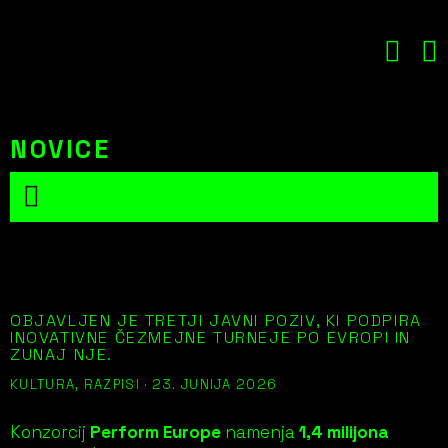
Preskoči
to
vsebine
NOVICE
OBJAVLJEN JE TRETJI POZIV
PERFORM EUROPE
OBJAVLJEN JE TRETJI JAVNI POZIV, KI PODPIRA
INOVATIVNE ČEZMEJNE TURNEJE PO EVROPI IN
ZUNAJ NJE.
KULTURA,
RAZPISI
·
23. JUNIJA 2026
Konzorcij
Perform Europe
namenja
1,4 milijona