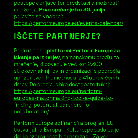
postopek prijave ter predstavila možnosti
mreženja.
Prvo srečanje bo 30. junija
–
prijavite se vnaprej:
https://performeurope.eu/events-calendar/
IŠČETE PARTNERJE?
Pridružite se
platformi Perform Europe za
iskanje partnerjev
, namenskemu orodju za
mreženje, ki povezuje več kot 2.300
strokovnjakinj_ov in organizacij s področja
uprizoritvenih umetnosti iz 41 upravičenih
držav. Do orodja lahko dostopate tukaj:
https://performeurope.eu/perform-
europes-matchmaking-tool-a-guide-to-
finding-potential-partners-for-
collaboration/
Perform Europe sofinancira program EU
Ustvarjalna Evropa – Kulturo, pobudo pa je
dal konzorcij šestih organizacij. Za več