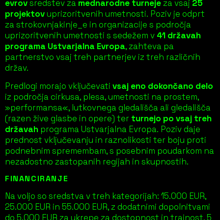
evrov
sredstev za
mednarodne turneje
za vsaj
25
projektov
uprizoritvenih umetnosti. Poziv je odprt
za strokovnjakinje_e in organizacije s področja
uprizoritvenih umetnosti s sedežem v
41 državah
programa Ustvarjalna Evropa
, zahteva pa
partnerstvo vsaj treh partnerjev iz treh različnih
držav.
Predlogi morajo vključevati
vsaj eno dokončano delo
iz področja cirkusa, plesa, umetnosti na prostem,
»performansa«, lutkovnega gledališča ali gledališča
(razen žive glasbe in opere) ter
turnejo po vsaj treh
državah
programa Ustvarjalna Evropa. Poziv daje
prednost vključevanju in raznolikosti ter boju proti
podnebnim spremembam, s posebnim poudarkom na
nezadostno zastopanih regijah in skupnostih.
FINANCIRANJE
Na voljo so sredstva v treh kategorijah: 15.000 EUR,
25.000 EUR in 55.000 EUR, z dodatnimi dopolnitvami
do 5.000 EUR za ukrepe za dostopnost in trajnost. 5