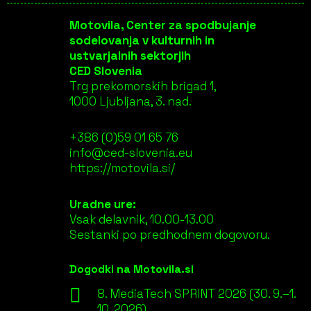
Motovila, Center za spodbujanje
sodelovanja v kulturnih in
ustvarjalnih sektorjih
CED Slovenia
Trg prekomorskih brigad 1,
1000 Ljubljana, 3. nad.
+386 (0)59 01 65 76
info@ced-slovenia.eu
https://motovila.si/
Uradne ure:
Vsak delavnik, 10.00-13.00
Sestanki po predhodnem dogovoru.
Dogodki na Motovila.si
8. MediaTech SPRINT 2026 (30. 9.–1.
10. 2026)