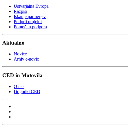
Ustvarjalna Evropa
Razpisi
Iskanje partnerjev
Podprti projekti
Pomoč in podpora
Aktualno
Novice
Arhiv e-novic
CED in Motovila
O nas
Dogodki CED