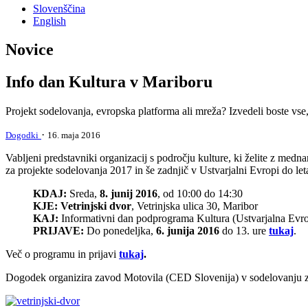
Slovenščina
English
Novice
Info dan Kultura v Mariboru
Projekt sodelovanja, evropska platforma ali mreža? Izvedeli boste vse, 
·
Dogodki
16. maja 2016
Vabljeni predstavniki organizacij s področju kulture, ki želite z medn
za projekte sodelovanja 2017 in še zadnjič v Ustvarjalni Evropi do le
KDAJ:
Sreda,
8. junij 2016
, od 10:00 do 14:30
KJE:
Vetrinjski dvor
, Vetrinjska ulica 30, Maribor
KAJ:
Informativni dan podprograma Kultura (Ustvarjalna Evropa
PRIJAVE:
Do ponedeljka,
6. junija 2016
do 13. ure
tukaj
.
Več o programu in prijavi
tukaj
.
Dogodek organizira zavod Motovila (CED Slovenija) v sodelovanju 