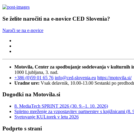
Se želite naročiti na e-novice CED Slovenia?
Naroči se na e-novice
Motovila, Center za spodbujanje sodelovanja v kulturnih in
1000 Ljubljana, 3. nad.
+386 (0)59 01 65 76
info@ced-slovenia.eu
https://motovila.si/
Uradne ure:
Vsak delavnik, 10.00-13.00
Sestanki po predho
Dogodki na Motovila.si
8. MediaTech SPRINT 2026 (30. 9.–1. 10. 2026)
Spletno mreženje za vzpostavitev partnerstev s knjižnicami (8. 
Svetovanje KULtorek v letu 2026
Podprto s strani