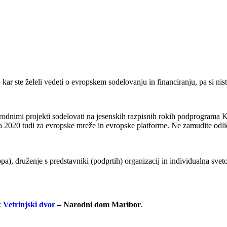
kar ste želeli vedeti o evropskem sodelovanju in financiranju, pa si nist
arodnimi projekti sodelovati na jesenskih razpisnih rokih podprograma K
ta 2020 tudi za evropske mreže in evropske platforme. Ne zamudite odli
), druženje s predstavniki (podprtih) organizacij in individualna svet
z
Vetrinjski dvor
– Narodni dom Maribor
.