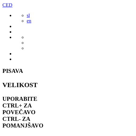
Preskoči
CED
to
sl
vsebine
en
PISAVA
VELIKOST
UPORABITE
CTRL+
ZA
POVEČAVO
CTRL-
ZA
POMANJŠAVO