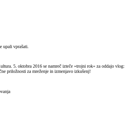
e upali vprašati.
ultura. 5. oktobra 2016 se namreč izteče »trojni rok« za oddajo vlog:
čne priložnosti za mreženje in izmenjavo izkušenj!
ovanja