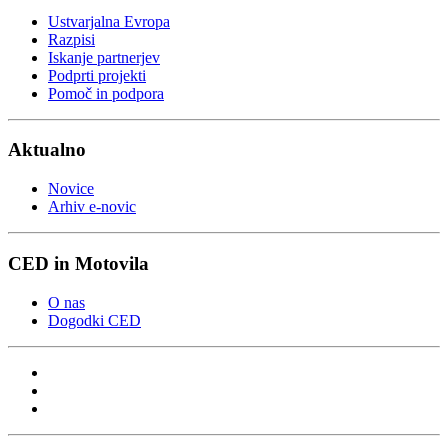
Ustvarjalna Evropa
Razpisi
Iskanje partnerjev
Podprti projekti
Pomoč in podpora
Aktualno
Novice
Arhiv e-novic
CED in Motovila
O nas
Dogodki CED