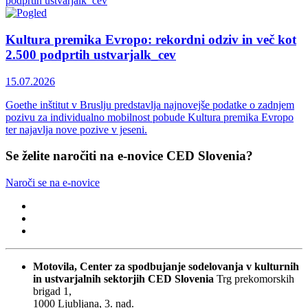
Kultura premika Evropo: rekordni odziv in več kot
2.500 podprtih ustvarjalk_cev
15.07.2026
Goethe inštitut v Bruslju predstavlja najnovejše podatke o zadnjem
pozivu za individualno mobilnost pobude Kultura premika Evropo
ter najavlja nove pozive v jeseni.
Se želite naročiti na e-novice CED Slovenia?
Naroči se na e-novice
Motovila, Center za spodbujanje sodelovanja v kulturnih
in ustvarjalnih sektorjih
CED Slovenia
Trg prekomorskih
brigad 1,
1000 Ljubljana, 3. nad.