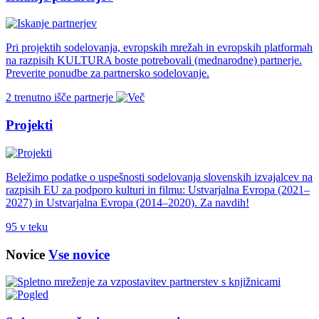
Pri projektih sodelovanja, evropskih mrežah in evropskih platformah
na razpisih KULTURA boste potrebovali (mednarodne) partnerje.
Preverite ponudbe za partnersko sodelovanje.
2 trenutno išče partnerje
Projekti
Beležimo podatke o uspešnosti sodelovanja slovenskih izvajalcev na
razpisih EU za podporo kulturi in filmu: Ustvarjalna Evropa (2021–
2027) in Ustvarjalna Evropa (2014–2020). Za navdih!
95 v teku
Novice
Vse novice