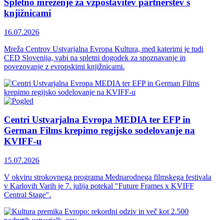
Spletno mreženje za vzpostavitev partnerstev s
knjižnicami
16.07.2026
Mreža Centrov Ustvarjalna Evropa Kultura, med katerimi je tudi
CED Slovenija, vabi na spletni dogodek za spoznavanje in
povezovanje z evropskimi knjižnicami.
Centri Ustvarjalna Evropa MEDIA ter EFP in
German Films krepimo regijsko sodelovanje na
KVIFF-u
15.07.2026
V okviru strokovnega programa Mednarodnega filmskega festivala
v Karlovih Varih je 7. julija potekal "Future Frames x KVIFF
Central Stage".