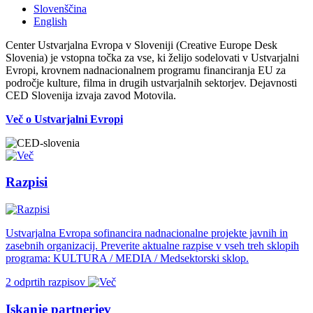
Slovenščina
English
Center Ustvarjalna Evropa v Sloveniji (Creative Europe Desk
Slovenia) je vstopna točka za vse, ki želijo sodelovati v Ustvarjalni
Evropi, krovnem nadnacionalnem programu financiranja EU za
področje kulture, filma in drugih ustvarjalnih sektorjev. Dejavnosti
CED Slovenija izvaja zavod Motovila.
Več o Ustvarjalni Evropi
Razpisi
Ustvarjalna Evropa sofinancira nadnacionalne projekte javnih in
zasebnih organizacij. Preverite aktualne razpise v vseh treh sklopih
programa: KULTURA / MEDIA / Medsektorski sklop.
2 odprtih razpisov
Iskanje partnerjev