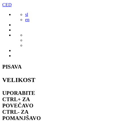
Preskoči
CED
to
sl
vsebine
en
PISAVA
VELIKOST
UPORABITE
CTRL+
ZA
POVEČAVO
CTRL-
ZA
POMANJŠAVO