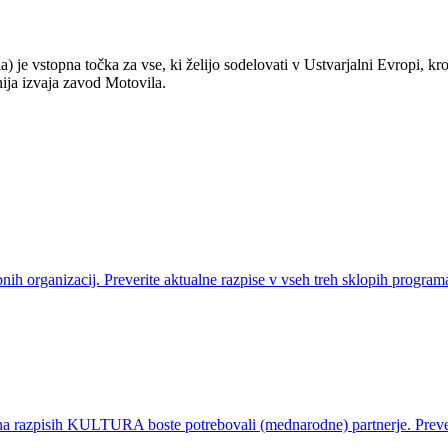
a) je vstopna točka za vse, ki želijo sodelovati v Ustvarjalni Evropi
nija izvaja zavod Motovila.
ebnih organizacij. Preverite aktualne razpise v vseh treh sklopih pr
 na razpisih KULTURA boste potrebovali (mednarodne) partnerje. Preve