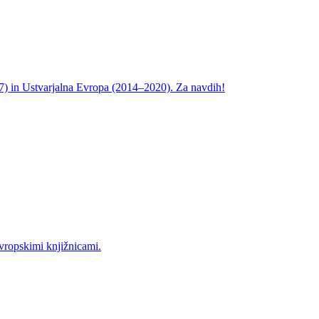
27) in Ustvarjalna Evropa (2014–2020). Za navdih!
vropskimi knjižnicami.