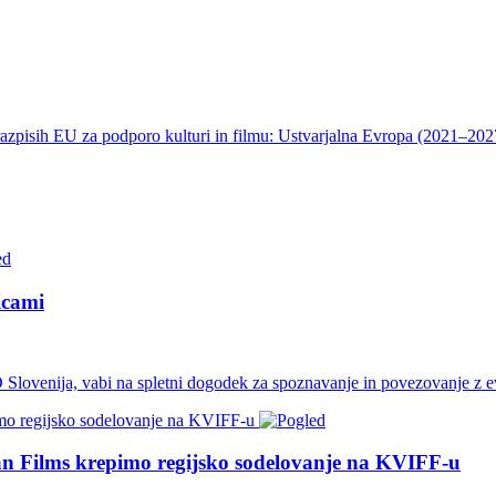
razpisih EU za podporo kulturi in filmu: Ustvarjalna Evropa (2021–20
icami
Slovenija, vabi na spletni dogodek za spoznavanje in povezovanje z e
n Films krepimo regijsko sodelovanje na KVIFF-u