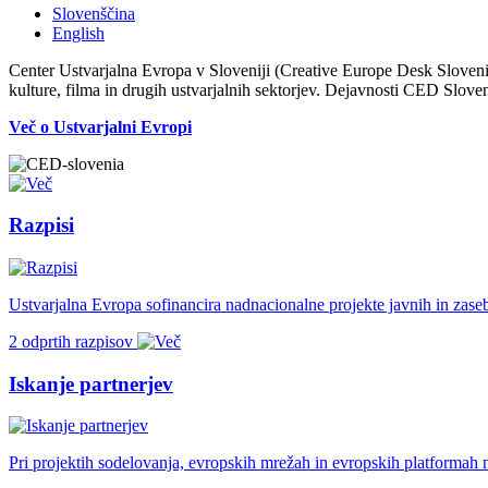
Slovenščina
English
Center Ustvarjalna Evropa v Sloveniji (Creative Europe Desk Sloveni
kulture, filma in drugih ustvarjalnih sektorjev. Dejavnosti CED Slove
Več o Ustvarjalni Evropi
Razpisi
Ustvarjalna Evropa sofinancira nadnacionalne projekte javnih in zas
2 odprtih razpisov
Iskanje partnerjev
Pri projektih sodelovanja, evropskih mrežah in evropskih platformah