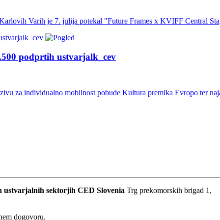
arlovih Varih je 7. julija potekal "Future Frames x KVIFF Central Sta
.500 podprtih ustvarjalk_cev
ozivu za individualno mobilnost pobude Kultura premika Evropo ter naja
 ustvarjalnih sektorjih
CED Slovenia
Trg prekomorskih brigad 1,
dnem dogovoru.