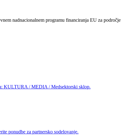
, krovnem nadnacionalnem programu financiranja EU za področje
ograma: KULTURA / MEDIA / Medsektorski sklop.
rite ponudbe za partnersko sodelovanje.