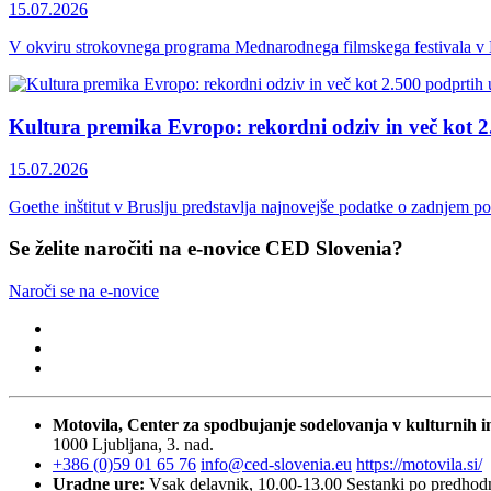
15.07.2026
V okviru strokovnega programa Mednarodnega filmskega festivala v K
Kultura premika Evropo: rekordni odziv in več kot 2
15.07.2026
Goethe inštitut v Bruslju predstavlja najnovejše podatke o zadnjem p
Se želite naročiti na e-novice CED Slovenia?
Naroči se na e-novice
Motovila, Center za spodbujanje sodelovanja v kulturnih in
1000 Ljubljana, 3. nad.
+386 (0)59 01 65 76
info@ced-slovenia.eu
https://motovila.si/
Uradne ure:
Vsak delavnik, 10.00-13.00
Sestanki po predho