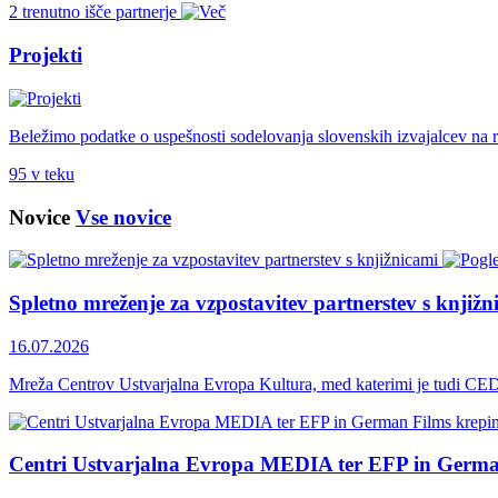
2 trenutno išče partnerje
Projekti
Beležimo podatke o uspešnosti sodelovanja slovenskih izvajalcev na 
95 v teku
Novice
Vse novice
Spletno mreženje za vzpostavitev partnerstev s knjižn
16.07.2026
Mreža Centrov Ustvarjalna Evropa Kultura, med katerimi je tudi CED 
Centri Ustvarjalna Evropa MEDIA ter EFP in Germa