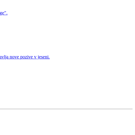
ge".
vlja nove pozive v jeseni.