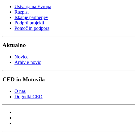
Ustvarjalna Evropa
Razpisi
Iskanje partnerjev
Podprti projekti
Pomoč in podpora
Aktualno
Novice
Arhiv e-novic
CED in Motovila
O nas
Dogodki CED