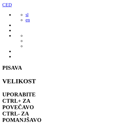
Preskoči
CED
to
sl
vsebine
en
PISAVA
VELIKOST
UPORABITE
CTRL+
ZA
POVEČAVO
CTRL-
ZA
POMANJŠAVO