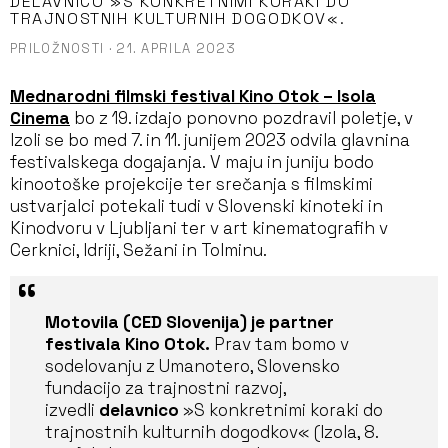
DELAVNICO »S KONKRETNIMI KORAKI DO
TRAJNOSTNIH KULTURNIH DOGODKOV«.
PRILOŽNOSTI
·
21. APRILA 2023
Mednarodni filmski festival Kino Otok – Isola
Cinema
bo z 19. izdajo ponovno pozdravil poletje, v
Izoli se bo med 7. in 11. junijem 2023 odvila glavnina
festivalskega dogajanja. V maju in juniju bodo
kinootoške projekcije ter srečanja s filmskimi
ustvarjalci potekali tudi v Slovenski kinoteki in
Kinodvoru v Ljubljani ter v art kinematografih v
Cerknici, Idriji, Sežani in Tolminu.
Motovila (CED Slovenija) je partner
festivala Kino Otok.
Prav tam bomo v
sodelovanju z Umanotero, Slovensko
fundacijo za trajnostni razvoj,
izvedli
delavnico
»S konkretnimi koraki do
trajnostnih kulturnih dogodkov« (Izola, 8.