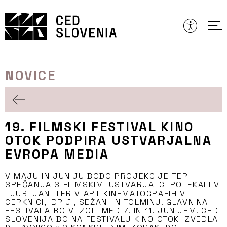
Preskoči
to
vsebine
NOVICE
19. FILMSKI FESTIVAL KINO
OTOK PODPIRA USTVARJALNA
EVROPA MEDIA
V MAJU IN JUNIJU BODO PROJEKCIJE TER
SREČANJA S FILMSKIMI USTVARJALCI POTEKALI V
LJUBLJANI TER V ART KINEMATOGRAFIH V
CERKNICI, IDRIJI, SEŽANI IN TOLMINU. GLAVNINA
FESTIVALA BO V IZOLI MED 7. IN 11. JUNIJEM. CED
SLOVENIJA BO NA FESTIVALU KINO OTOK IZVEDLA