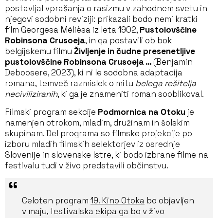
postavljal vprašanja o rasizmu v zahodnem svetu in
njegovi sodobni reviziji: prikazali bodo nemi kratki
film Georgesa Mélièsa iz leta 1902,
Pustolovščine
Robinsona Crusoeja
, in ga postavili ob bok
belgijskemu filmu
Življenje in čudne presenetljive
pustolovščine Robinsona Crusoeja …
(Benjamin
Deboosere, 2023), ki ni le sodobna adaptacija
romana, temveč razmislek o mitu
belega rešitelja
neciviliziranih
, ki ga je znameniti roman sooblikoval.
Filmski program sekcije
Podmornica na Otoku
je
namenjen otrokom, mladim, družinam in šolskim
skupinam. Del programa so filmske projekcije po
izboru mladih filmskih selektorjev iz osrednje
Slovenije in slovenske Istre, ki bodo izbrane filme na
festivalu tudi v živo predstavili občinstvu.
Celoten program
19. Kino Otoka
bo objavljen
v maju, festivalska ekipa ga bo v živo