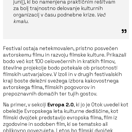
junij), ki bo namenjena praktičnim rešitvam
za bolj trajnostno delovanje kulturnih
organizacij v času podnebne krize.
Več
kmalu.
Festival ostaja netekmovalen, pristno posvečen
avtorskemu filmu in razvoju filmske kulture. Prikazali
bodo več kot 100 celovečernih in kratkih filmov,
številne projekcije bodo potekale ob prisotnosti
filmskih ustvarjalcev. V Izoli in v drugih festivalskih
kraji boste deležni svežega izbora kakovostnega
avtorskega filma, filmskih pogovorov in
prepoznavnih domačih ter tujih gostov.
Na primer, v sekciji
Evropa 2.0
, ki jo je Otok uvedel kot
obeležje Evropskega leta kulturne dediščine, kot
filmski dvojček predstavijo evropska filma, film iz
zgodovine in sodoben film, ki se tematsko ali
oblikovno povezujeta. Letos bo filmski dvojček