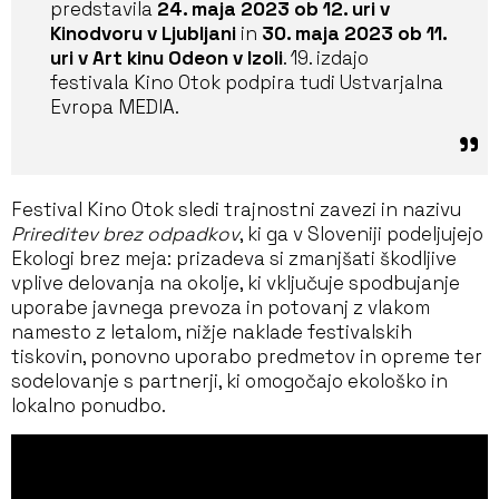
predstavila
24. maja 2023 ob 12. uri v
Kinodvoru v Ljubljani
in
30. maja 2023 ob 11.
uri v Art kinu Odeon v Izoli
. 19. izdajo
festivala Kino Otok podpira tudi Ustvarjalna
Evropa MEDIA.
Festival Kino Otok sledi trajnostni zavezi in nazivu
Prireditev brez odpadkov
, ki ga v Sloveniji podeljujejo
Ekologi brez meja: prizadeva si zmanjšati škodljive
vplive delovanja na okolje, ki vključuje spodbujanje
uporabe javnega prevoza in potovanj z vlakom
namesto z letalom, nižje naklade festivalskih
tiskovin, ponovno uporabo predmetov in opreme ter
sodelovanje s partnerji, ki omogočajo ekološko in
lokalno ponudbo.