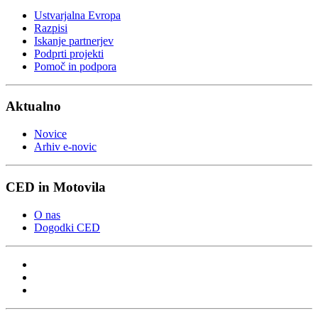
Ustvarjalna Evropa
Razpisi
Iskanje partnerjev
Podprti projekti
Pomoč in podpora
Aktualno
Novice
Arhiv e-novic
CED in Motovila
O nas
Dogodki CED