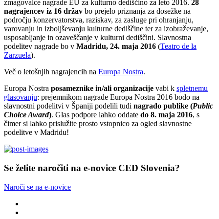
zmagovalce nagrade EU za kulturno dediščino za leto 2016.
28
nagrajencev iz 16 držav
bo prejelo priznanja za dosežke na
področju konzervatorstva, raziskav, za zasluge pri ohranjanju,
varovanju in izboljševanju kulturne dediščine ter za izobraževanje,
usposabljanje in ozaveščanje v kulturni dediščini. Slavnostna
podelitev nagrade bo v
Madridu, 24. maja 2016
(
Teatro de la
Zarzuela
).
Več o letošnjih nagrajencih na
Europa Nostra
.
Europa Nostra
posameznike in/ali organizacije
vabi k
spletnemu
glasovanju
: prejemnikom nagrade Europa Nostra 2016 bodo na
slavnostni podelitvi v Španiji podelili tudi
nagrado publike (
Public
Choice Award
)
. Glas podpore lahko oddate
do 8. maja 2016
, s
čimer si lahko prislužite prosto vstopnico za ogled slavnostne
podelitve v Madridu!
Se želite naročiti na e-novice CED Slovenia?
Naroči se na e-novice