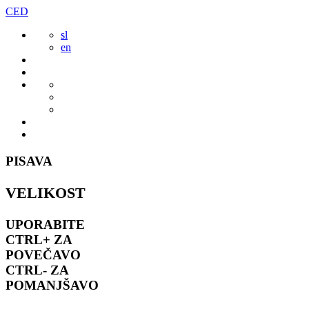
Preskoči
CED
to
sl
vsebine
en
PISAVA
VELIKOST
UPORABITE
CTRL+
ZA
POVEČAVO
CTRL-
ZA
POMANJŠAVO