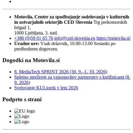
Motovila, Center za spodbujanje sodelovanja v kulturnih
in ustvarjalnih sektorjih
CED Slovenia
Trg prekomorskih
brigad 1,
1000 Ljubljana, 3. nad.
+386 (0)59 01 65 76
info@ced-slovenia.eu
https://motovila.si/
Uradne ure:
Vsak delavnik, 10.00-13.00
Sestanki po
predhodnem dogovoru.
Dogodki na Motovila.si
8. MediaTech SPRINT 2026 (30. 9.–1. 10. 2026)
Spletno mreženje za vzpostavitev partnerstev s knjižnicami (8.
9. 2026)
Svetovanje KULtorek v letu 2026
Podprto s strani