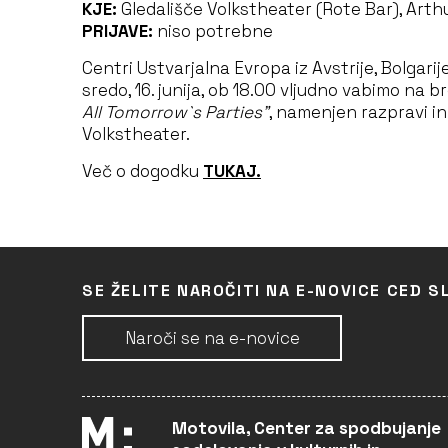
KJE:
Gledališče Volkstheater (Rote Bar), Arthu
PRIJAVE:
niso potrebne
Centri Ustvarjalna Evropa iz Avstrije, Bolgari
sredo, 16. junija, ob 18.00 vljudno vabimo na
All Tomorrow`s Parties”
, namenjen razpravi i
Volkstheater.
Več o dogodku
TUKAJ.
SE ŽELITE NAROČITI NA E-NOVICE CED S
Naroči se na e-novice
Motovila, Center za spodbujanje