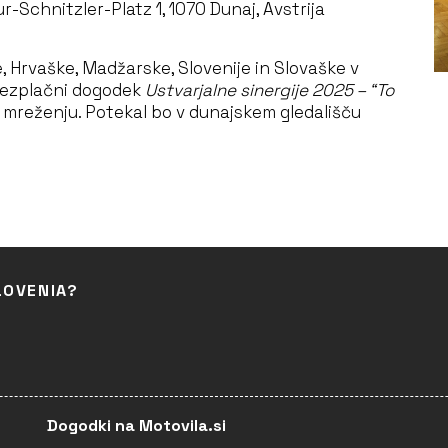
r-Schnitzler-Platz 1, 1070 Dunaj, Avstrija
je, Hrvaške, Madžarske, Slovenije in Slovaške v
 brezplačni dogodek
Ustvarjalne sinergije 2025 – “To
n mreženju. Potekal bo v dunajskem gledališču
LOVENIA?
Dogodki na Motovila.si