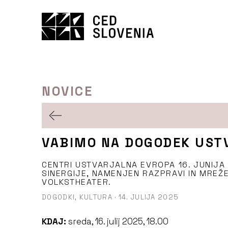
Preskoči
to
vsebine
NOVICE
VABIMO NA DOGODEK USTV
CENTRI USTVARJALNA EVROPA 16. JUNIJ
SINERGIJE, NAMENJEN RAZPRAVI IN MREŽ
VOLKSTHEATER.
DOGODKI,
KULTURA
·
14. JULIJA 2025
KDAJ:
sreda, 16. julij 2025, 18.00