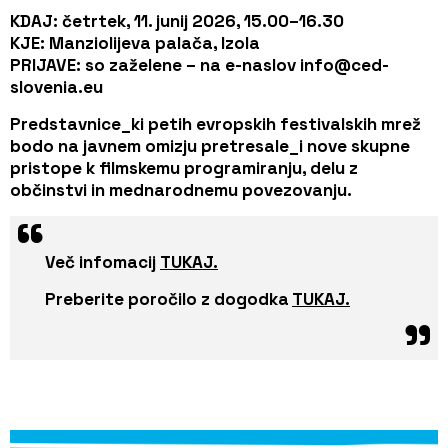
KDAJ:
četrtek, 11. junij 2026, 15.00–16.30
KJE:
Manziolijeva palača, Izola
PRIJAVE:
so zaželene – na e-naslov info@ced-
slovenia.eu
Predstavnice_ki petih evropskih festivalskih mrež
bodo na javnem omizju pretresale_i nove skupne
pristope k filmskemu programiranju, delu z
občinstvi in mednarodnemu povezovanju.
Več infomacij
TUKAJ.
Preberite poročilo z dogodka
TUKAJ.