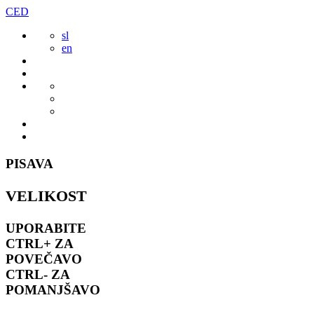
Preskoči
CED
to
sl
vsebine
en
PISAVA
VELIKOST
UPORABITE
CTRL+
ZA
POVEČAVO
CTRL-
ZA
POMANJŠAVO