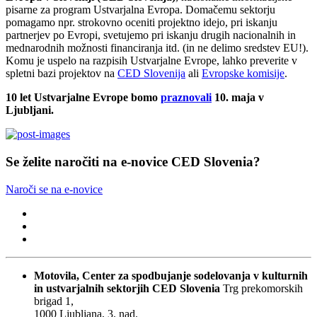
pisarne za program Ustvarjalna Evropa. Domačemu sektorju
pomagamo npr. strokovno oceniti projektno idejo, pri iskanju
partnerjev po Evropi, svetujemo pri iskanju drugih nacionalnih in
mednarodnih možnosti financiranja itd. (in ne delimo sredstev EU!).
Komu je uspelo na razpisih Ustvarjalne Evrope, lahko preverite v
spletni bazi projektov na
CED Slovenija
ali
Evropske komisije
.
10 let Ustvarjalne Evrope bomo
praznovali
10. maja v
Ljubljani.
Se želite naročiti na e-novice CED Slovenia?
Naroči se na e-novice
Motovila, Center za spodbujanje sodelovanja v kulturnih
in ustvarjalnih sektorjih
CED Slovenia
Trg prekomorskih
brigad 1,
1000 Ljubljana, 3. nad.