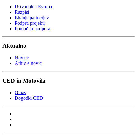
Ustvarjalna Evropa
Razpisi
Iskanje partnerjev
Podprti projekti
Pomoč in podpora
Aktualno
Novice
Arhiv e-novic
CED in Motovila
O nas
Dogodki CED