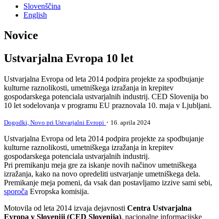
Slovenščina
English
Novice
Ustvarjalna Evropa 10 let
Ustvarjalna Evropa od leta 2014 podpira projekte za spodbujanje
kulturne raznolikosti, umetniškega izražanja in krepitev
gospodarskega potenciala ustvarjalnih industrij. CED Slovenija bo
10 let sodelovanja v programu EU praznovala 10. maja v Ljubljani.
·
Dogodki,
Novo pri Ustvarjalni Evropi
16. aprila 2024
Ustvarjalna Evropa od leta 2014 podpira projekte za spodbujanje
kulturne raznolikosti, umetniškega izražanja in krepitev
gospodarskega potenciala ustvarjalnih industrij.
Pri premikanju meja gre za iskanje novih načinov umetniškega
izražanja, kako na novo opredeliti ustvarjanje umetniškega dela.
Premikanje meja pomeni, da vsak dan postavljamo izzive sami sebi,
sporoča
Evropska komisija.
Motovila od leta 2014 izvaja dejavnosti
Centra Ustvarjalna
Evropa v Sloveniji
(CED Slovenija)
, nacionalne informacijske