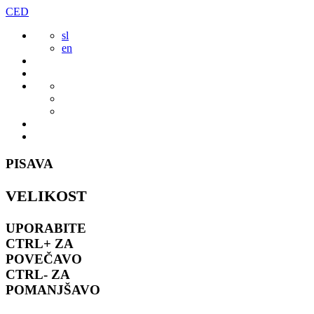
Preskoči
CED
to
sl
vsebine
en
PISAVA
VELIKOST
UPORABITE
CTRL+
ZA
POVEČAVO
CTRL-
ZA
POMANJŠAVO