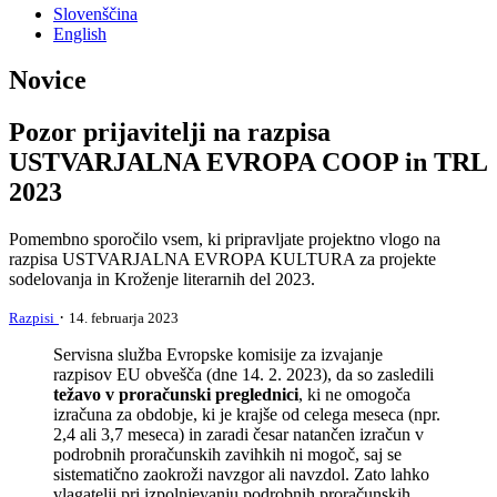
Slovenščina
English
Novice
Pozor prijavitelji na razpisa
USTVARJALNA EVROPA COOP in TRL
2023
Pomembno sporočilo vsem, ki pripravljate projektno vlogo na
razpisa USTVARJALNA EVROPA KULTURA za projekte
sodelovanja in Kroženje literarnih del 2023.
·
Razpisi
14. februarja 2023
Servisna služba Evropske komisije za izvajanje
razpisov EU obvešča (dne 14. 2. 2023), da so zasledili
težavo v proračunski preglednici
, ki ne omogoča
izračuna za obdobje, ki je krajše od celega meseca (npr.
2,4 ali 3,7 meseca) in zaradi česar natančen izračun v
podrobnih proračunskih zavihkih ni mogoč, saj se
sistematično zaokroži navzgor ali navzdol. Zato lahko
vlagatelji pri izpolnjevanju podrobnih proračunskih