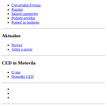
Ustvarjalna Evropa
Razpisi
Iskanje partnerjev
Podprti projekti
Pomoč in podpora
Aktualno
Novice
Arhiv e-novic
CED in Motovila
O nas
Dogodki CED