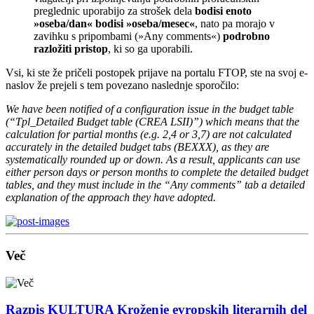
preglednic uporabijo za strošek dela
bodisi enoto
»oseba/dan« bodisi »oseba/mesec«
, nato pa morajo v
zavihku s pripombami (»Any comments«)
podrobno
razložiti pristop
, ki so ga uporabili.
Vsi, ki ste že pričeli postopek prijave na portalu FTOP, ste na svoj e-
naslov že prejeli s tem povezano naslednje sporočilo:
We have been notified of a configuration issue in the budget table
(“Tpl_Detailed Budget table (CREA LSII)”) which means that the
calculation for partial months (e.g. 2,4 or 3,7) are not calculated
accurately in the detailed budget tabs (BEXXX), as they are
systematically rounded up or down. As a result, applicants can use
either person days or person months to complete the detailed budget
tables, and they must include in the “Any comments” tab a detailed
explanation of the approach they have adopted.
Več
Razpis KULTURA Kroženje evropskih literarnih del