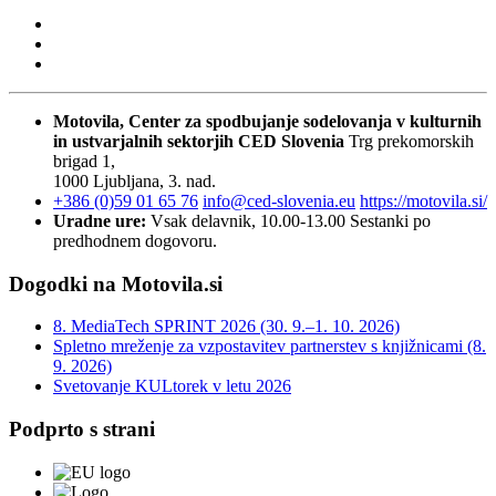
Motovila, Center za spodbujanje sodelovanja v kulturnih
in ustvarjalnih sektorjih
CED Slovenia
Trg prekomorskih
brigad 1,
1000 Ljubljana, 3. nad.
+386 (0)59 01 65 76
info@ced-slovenia.eu
https://motovila.si/
Uradne ure:
Vsak delavnik, 10.00-13.00
Sestanki po
predhodnem dogovoru.
Dogodki na Motovila.si
8. MediaTech SPRINT 2026 (30. 9.–1. 10. 2026)
Spletno mreženje za vzpostavitev partnerstev s knjižnicami (8.
9. 2026)
Svetovanje KULtorek v letu 2026
Podprto s strani