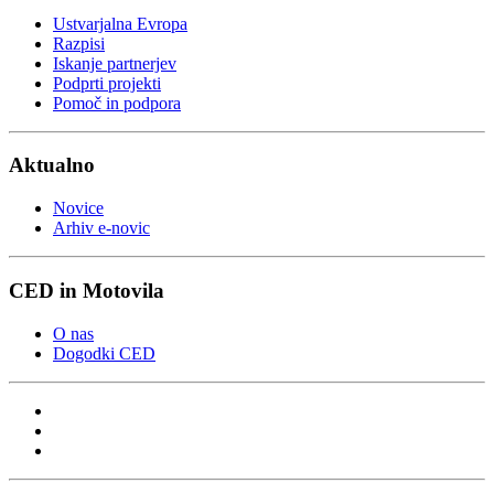
Ustvarjalna Evropa
Razpisi
Iskanje partnerjev
Podprti projekti
Pomoč in podpora
Aktualno
Novice
Arhiv e-novic
CED in Motovila
O nas
Dogodki CED