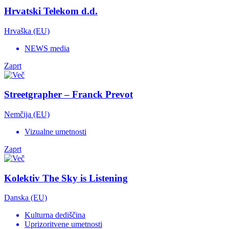
Hrvatski Telekom d.d.
Hrvaška (EU)
NEWS media
Zaprt
Streetgrapher – Franck Prevot
Nemčija (EU)
Vizualne umetnosti
Zaprt
Kolektiv The Sky is Listening
Danska (EU)
Kulturna dediščina
Uprizoritvene umetnosti