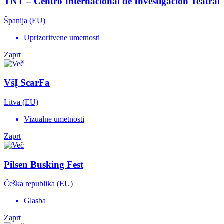
TNT – Centro Internacional de Investigación Teatral
Španija (EU)
Uprizoritvene umetnosti
Zaprt
VšĮ ScarFa
Litva (EU)
Vizualne umetnosti
Zaprt
Pilsen Busking Fest
Češka republika (EU)
Glasba
Zaprt