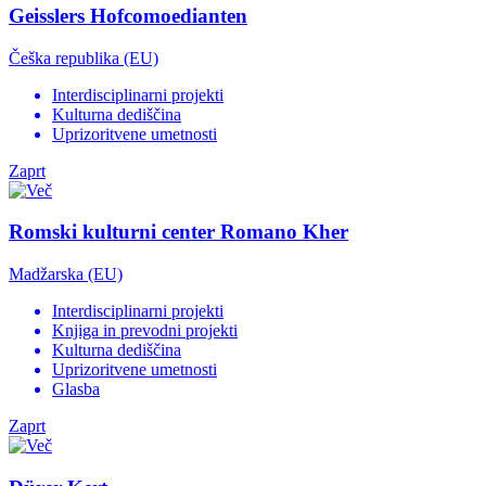
Geisslers Hofcomoedianten
Češka republika (EU)
Interdisciplinarni projekti
Kulturna dediščina
Uprizoritvene umetnosti
Zaprt
Romski kulturni center Romano Kher
Madžarska (EU)
Interdisciplinarni projekti
Knjiga in prevodni projekti
Kulturna dediščina
Uprizoritvene umetnosti
Glasba
Zaprt