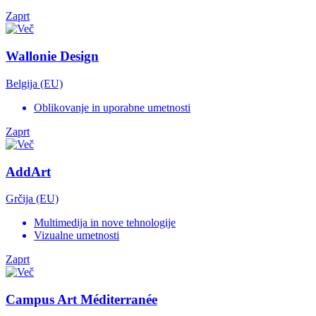
Zaprt
Wallonie Design
Belgija (EU)
Oblikovanje in uporabne umetnosti
Zaprt
AddArt
Grčija (EU)
Multimedija in nove tehnologije
Vizualne umetnosti
Zaprt
Campus Art Méditerranée