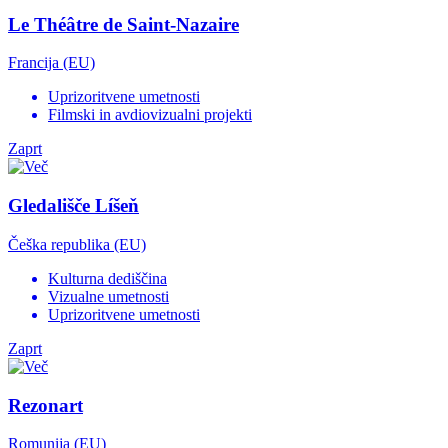
Le Théâtre de Saint-Nazaire
Francija (EU)
Uprizoritvene umetnosti
Filmski in avdiovizualni projekti
Zaprt
Gledališče Líšeň
Češka republika (EU)
Kulturna dediščina
Vizualne umetnosti
Uprizoritvene umetnosti
Zaprt
Rezonart
Romunija (EU)