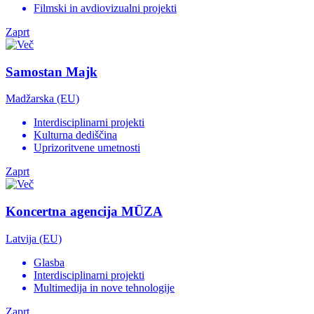
Filmski in avdiovizualni projekti
Zaprt
Samostan Majk
Madžarska (EU)
Interdisciplinarni projekti
Kulturna dediščina
Uprizoritvene umetnosti
Zaprt
Koncertna agencija MŪZA
Latvija (EU)
Glasba
Interdisciplinarni projekti
Multimedija in nove tehnologije
Zaprt