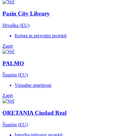
Pazin City Library
Hrvaška (EU)
Knjiga in prevodni projekti
Zaprt
PALMO
Španija (EU)
Vizualne umetnosti
Zaprt
ORETANIA Ciudad Real
Španija (EU)
Interdisciplinarni projekti