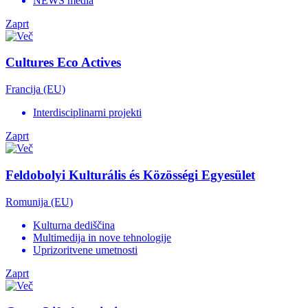
NEWS media
Zaprt
Cultures Eco Actives
Francija (EU)
Interdisciplinarni projekti
Zaprt
Feldobolyi Kulturális és Közösségi Egyesület
Romunija (EU)
Kulturna dediščina
Multimedija in nove tehnologije
Uprizoritvene umetnosti
Zaprt