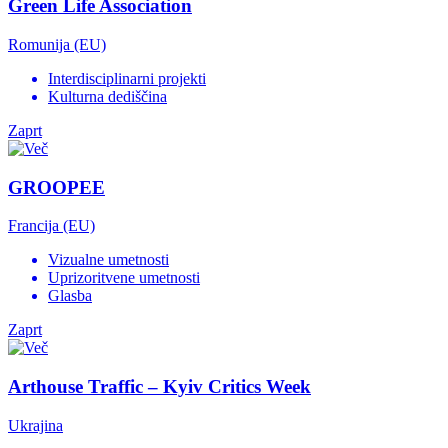
Green Life Association
Romunija (EU)
Interdisciplinarni projekti
Kulturna dediščina
Zaprt
GROOPEE
Francija (EU)
Vizualne umetnosti
Uprizoritvene umetnosti
Glasba
Zaprt
Arthouse Traffic – Kyiv Critics Week
Ukrajina