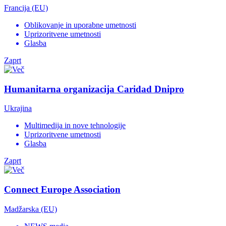
Francija (EU)
Oblikovanje in uporabne umetnosti
Uprizoritvene umetnosti
Glasba
Zaprt
Humanitarna organizacija Caridad Dnipro
Ukrajina
Multimedija in nove tehnologije
Uprizoritvene umetnosti
Glasba
Zaprt
Connect Europe Association
Madžarska (EU)