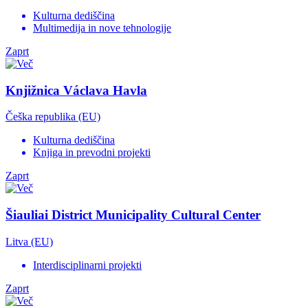
Kulturna dediščina
Multimedija in nove tehnologije
Zaprt
Knjižnica Václava Havla
Češka republika (EU)
Kulturna dediščina
Knjiga in prevodni projekti
Zaprt
Šiauliai District Municipality Cultural Center
Litva (EU)
Interdisciplinarni projekti
Zaprt