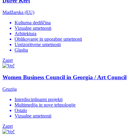
Dürer Kert
Madžarska (EU)
Kulturna dediščina
Vizualne umetnosti
Arhitektura
Oblikovanje in uporabne umetnosti
Uprizoritvene umetnosti
Glasba
Zaprt
Women Business Council in Georgia / Art Council
Gruzija
Interdisciplinarni projekti
Multimedija in nove tehnologije
Ostalo
Vizualne umetnosti
Zaprt