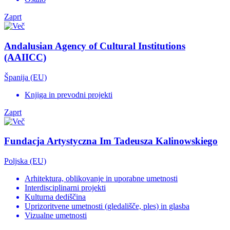
Zaprt
Andalusian Agency of Cultural Institutions
(AAIICC)
Španija (EU)
Knjiga in prevodni projekti
Zaprt
Fundacja Artystyczna Im Tadeusza Kalinowskiego
Poljska (EU)
Arhitektura, oblikovanje in uporabne umetnosti
Interdisciplinarni projekti
Kulturna dediščina
Uprizoritvene umetnosti (gledališče, ples) in glasba
Vizualne umetnosti