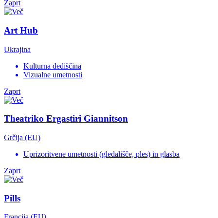
Zaprt
Art Hub
Ukrajina
Kulturna dediščina
Vizualne umetnosti
Zaprt
Theatriko Ergastiri Giannitson
Grčija (EU)
Uprizoritvene umetnosti (gledališče, ples) in glasba
Zaprt
Pills
Francija (EU)