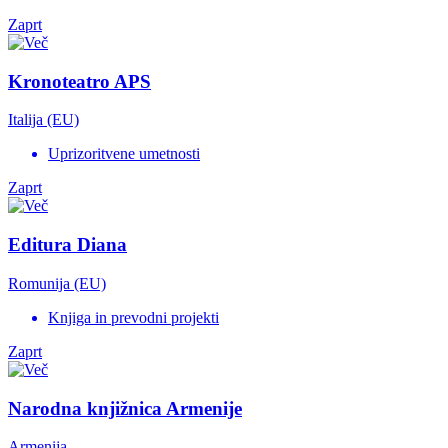
Zaprt
Kronoteatro APS
Italija (EU)
Uprizoritvene umetnosti
Zaprt
Editura Diana
Romunija (EU)
Knjiga in prevodni projekti
Zaprt
Narodna knjižnica Armenije
Armenija