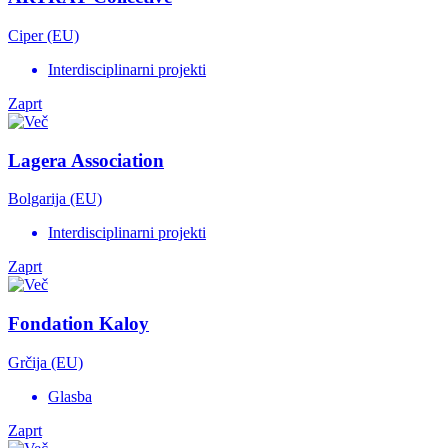
Ciper (EU)
Interdisciplinarni projekti
Zaprt
Lagera Association
Bolgarija (EU)
Interdisciplinarni projekti
Zaprt
Fondation Kaloy
Grčija (EU)
Glasba
Zaprt