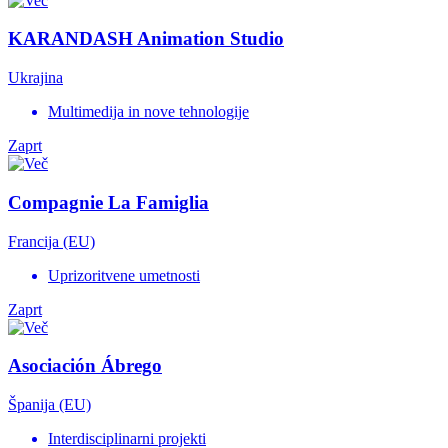
KARANDASH Animation Studio
Ukrajina
Multimedija in nove tehnologije
Zaprt
Compagnie La Famiglia
Francija (EU)
Uprizoritvene umetnosti
Zaprt
Asociación Ábrego
Španija (EU)
Interdisciplinarni projekti