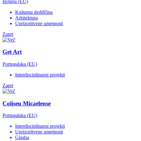
Belgija (EU)
Kulturna dediščina
Arhitektura
Uprizoritvene umetnosti
Zaprt
Get Art
Portugalska (EU)
Interdisciplinarni projekti
Zaprt
Coliseu Micaelense
Portugalska (EU)
Interdisciplinarni projekti
Uprizoritvene umetnosti
Glasba