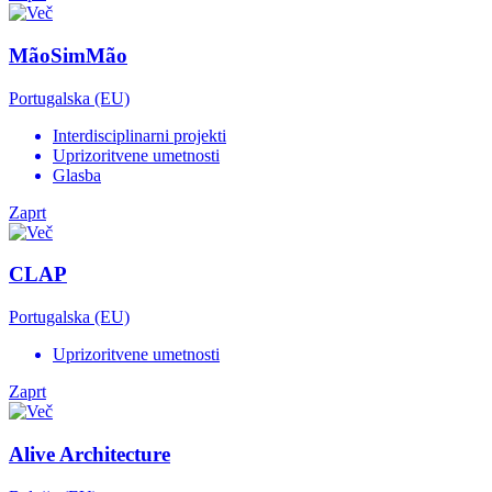
MãoSimMão
Portugalska (EU)
Interdisciplinarni projekti
Uprizoritvene umetnosti
Glasba
Zaprt
CLAP
Portugalska (EU)
Uprizoritvene umetnosti
Zaprt
Alive Architecture