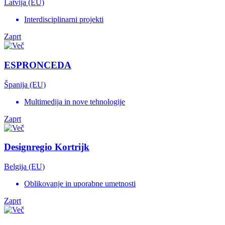
Latvija (EU)
Interdisciplinarni projekti
Zaprt
ESPRONCEDA
Španija (EU)
Multimedija in nove tehnologije
Zaprt
Designregio Kortrijk
Belgija (EU)
Oblikovanje in uporabne umetnosti
Zaprt