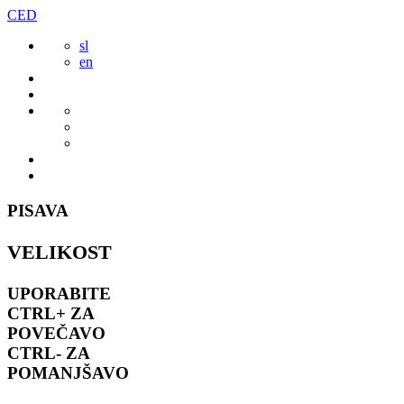
Preskoči
CED
to
sl
vsebine
en
PISAVA
VELIKOST
UPORABITE
CTRL+
ZA
POVEČAVO
CTRL-
ZA
POMANJŠAVO