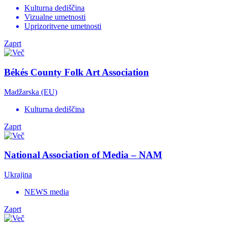
Kulturna dediščina
Vizualne umetnosti
Uprizoritvene umetnosti
Zaprt
Békés County Folk Art Association
Madžarska (EU)
Kulturna dediščina
Zaprt
National Association of Media – NAM
Ukrajina
NEWS media
Zaprt