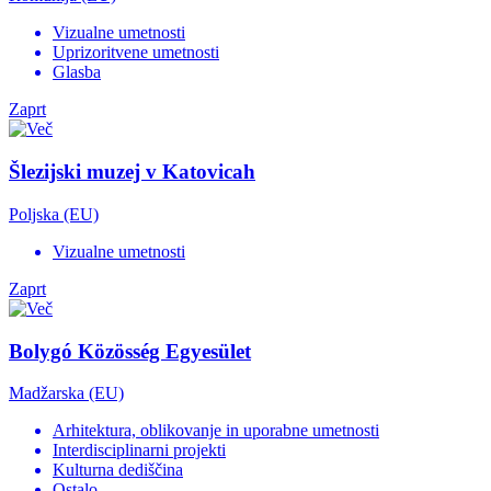
Vizualne umetnosti
Uprizoritvene umetnosti
Glasba
Zaprt
Šlezijski muzej v Katovicah
Poljska (EU)
Vizualne umetnosti
Zaprt
Bolygó Közösség Egyesület
Madžarska (EU)
Arhitektura, oblikovanje in uporabne umetnosti
Interdisciplinarni projekti
Kulturna dediščina
Ostalo