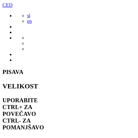
Preskoči
CED
to
sl
vsebine
en
PISAVA
VELIKOST
UPORABITE
CTRL+
ZA
POVEČAVO
CTRL-
ZA
POMANJŠAVO