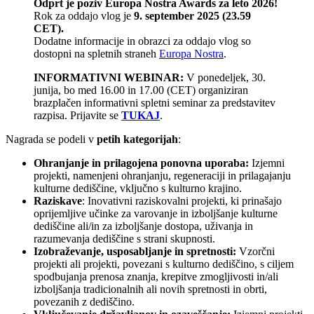
Odprt je poziv Europa Nostra Awards za leto 2026!
Rok za oddajo vlog je
9. september 2025 (23.59
CET).
Dodatne informacije in obrazci za oddajo vlog so
dostopni na spletnih straneh
Europa Nostra
.
INFORMATIVNI WEBINAR:
V ponedeljek, 30.
junija, bo med 16.00 in 17.00 (CET) organiziran
brazplačen informativni spletni seminar za predstavitev
razpisa. Prijavite se
TUKAJ
.
Nagrada se podeli v
petih kategorijah
:
Ohranjanje in prilagojena ponovna uporaba:
Izjemni
projekti, namenjeni ohranjanju, regeneraciji in prilagajanju
kulturne dediščine, vključno s kulturno krajino.
Raziskave
: Inovativni raziskovalni projekti, ki prinašajo
oprijemljive učinke za varovanje in izboljšanje kulturne
dediščine ali/in za izboljšanje dostopa, uživanja in
razumevanja dediščine s strani skupnosti.
Izobraževanje, usposabljanje in spretnosti:
Vzorčni
projekti ali projekti, povezani s kulturno dediščino, s ciljem
spodbujanja prenosa znanja, krepitve zmogljivosti in/ali
izboljšanja tradicionalnih ali novih spretnosti in obrti,
povezanih z dediščino.