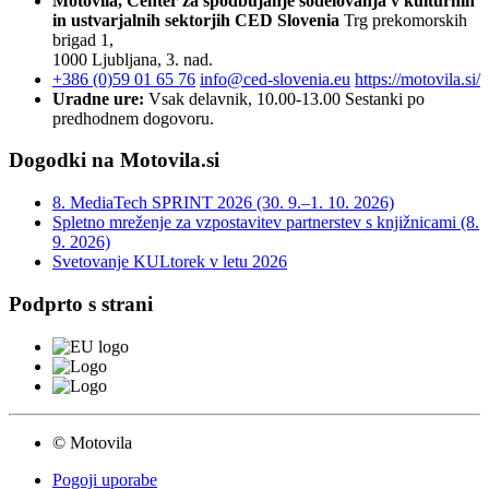
Motovila, Center za spodbujanje sodelovanja v kulturnih
in ustvarjalnih sektorjih
CED Slovenia
Trg prekomorskih
brigad 1,
1000 Ljubljana, 3. nad.
+386 (0)59 01 65 76
info@ced-slovenia.eu
https://motovila.si/
Uradne ure:
Vsak delavnik, 10.00-13.00
Sestanki po
predhodnem dogovoru.
Dogodki na Motovila.si
8. MediaTech SPRINT 2026 (30. 9.–1. 10. 2026)
Spletno mreženje za vzpostavitev partnerstev s knjižnicami (8.
9. 2026)
Svetovanje KULtorek v letu 2026
Podprto s strani
© Motovila
Pogoji uporabe