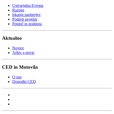
Ustvarjalna Evropa
Razpisi
Iskanje partnerjev
Podprti projekti
Pomoč in podpora
Aktualno
Novice
Arhiv e-novic
CED in Motovila
O nas
Dogodki CED