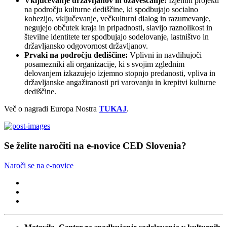
Vključevanje državljanov in ozaveščanje:
Izjemni projekti
na področju kulturne dediščine, ki spodbujajo socialno
kohezijo, vključevanje, večkulturni dialog in razumevanje,
negujejo občutek kraja in pripadnosti, slavijo raznolikost in
številne identitete ter spodbujajo sodelovanje, lastništvo in
državljansko odgovornost državljanov.
Prvaki na področju dediščine:
Vplivni in navdihujoči
posamezniki ali organizacije, ki s svojim zglednim
delovanjem izkazujejo izjemno stopnjo predanosti, vpliva in
državljanske angažiranosti pri varovanju in krepitvi kulturne
dediščine.
Več o nagradi Europa Nostra
TUKAJ
.
Se želite naročiti na e-novice CED Slovenia?
Naroči se na e-novice