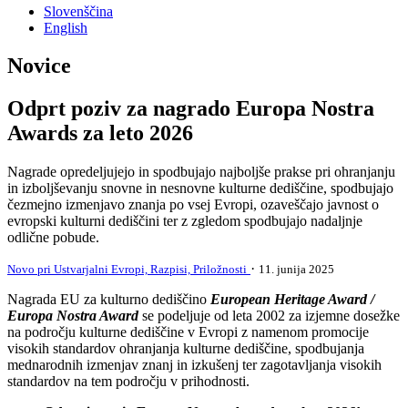
Slovenščina
English
Novice
Odprt poziv za nagrado Europa Nostra
Awards za leto 2026
Nagrade opredeljujejo in spodbujajo najboljše prakse pri ohranjanju
in izboljševanju snovne in nesnovne kulturne dediščine, spodbujajo
čezmejno izmenjavo znanja po vsej Evropi, ozaveščajo javnost o
evropski kulturni dediščini ter z zgledom spodbujajo nadaljnje
odlične pobude.
·
Novo pri Ustvarjalni Evropi,
Razpisi,
Priložnosti
11. junija 2025
Nagrada EU za kulturno dediščino
European Heritage Award /
Europa Nostra Award
se podeljuje od leta 2002 za izjemne dosežke
na področju kulturne dediščine v Evropi z namenom promocije
visokih standardov ohranjanja kulturne dediščine, spodbujanja
mednarodnih izmenjav znanj in izkušenj ter zagotavljanja visokih
standardov na tem področju v prihodnosti.