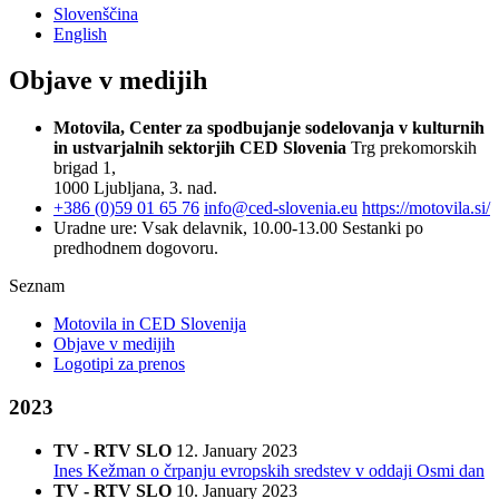
Slovenščina
English
Objave v medijih
Motovila, Center za spodbujanje sodelovanja v kulturnih
in ustvarjalnih sektorjih
CED Slovenia
Trg prekomorskih
brigad 1,
1000 Ljubljana, 3. nad.
+386 (0)59 01 65 76
info@ced-slovenia.eu
https://motovila.si/
Uradne ure:
Vsak delavnik, 10.00-13.00
Sestanki po
predhodnem dogovoru.
Seznam
Motovila in CED Slovenija
Objave v medijih
Logotipi za prenos
2023
TV - RTV SLO
12. January 2023
Ines Kežman o črpanju evropskih sredstev v oddaji Osmi dan
TV - RTV SLO
10. January 2023