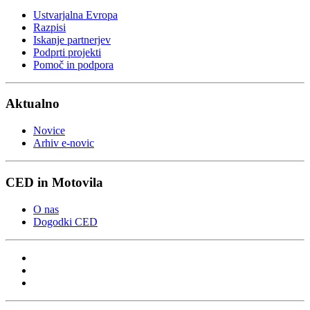
Ustvarjalna Evropa
Razpisi
Iskanje partnerjev
Podprti projekti
Pomoč in podpora
Aktualno
Novice
Arhiv e-novic
CED in Motovila
O nas
Dogodki CED