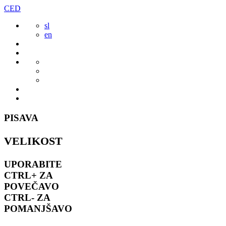
Preskoči
CED
to
sl
vsebine
en
PISAVA
VELIKOST
UPORABITE
CTRL+
ZA
POVEČAVO
CTRL-
ZA
POMANJŠAVO