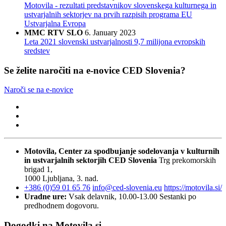
Motovila - rezultati predstavnikov slovenskega kulturnega in
ustvarjalnih sektorjev na prvih razpisih programa EU
Ustvarjalna Evropa
MMC RTV SLO
6. January 2023
Leta 2021 slovenski ustvarjalnosti 9,7 milijona evropskih
sredstev
Se želite naročiti na e-novice CED Slovenia?
Naroči se na e-novice
Motovila, Center za spodbujanje sodelovanja v kulturnih
in ustvarjalnih sektorjih
CED Slovenia
Trg prekomorskih
brigad 1,
1000 Ljubljana, 3. nad.
+386 (0)59 01 65 76
info@ced-slovenia.eu
https://motovila.si/
Uradne ure:
Vsak delavnik, 10.00-13.00
Sestanki po
predhodnem dogovoru.
Dogodki na Motovila.si