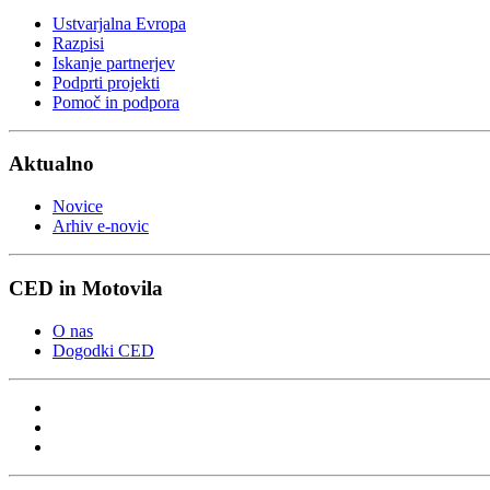
Ustvarjalna Evropa
Razpisi
Iskanje partnerjev
Podprti projekti
Pomoč in podpora
Aktualno
Novice
Arhiv e-novic
CED in Motovila
O nas
Dogodki CED