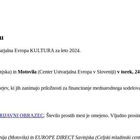
u
Ustvarjalna Evropa KULTURA za leto 2024.
njska) in
Motovila
(Center Ustvarjalna Evropa v Sloveniji)
v torek, 2
orjev, ki jih zanimajo priložnosti za financiranje mednarodnega sodel
RIJAVNI OBRAZEC
. Število prostih mest je omejeno. Vljudno prosi
enija (Motovila) in EUROPE DIRECT Savinjska (Celjski mladinski cent