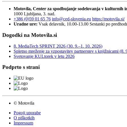
Motovila, Center za spodbujanje sodelovanja v kulturnih in
1000 Ljubljana, 3. nad.
+386 (0)59 01 65 76
info@ced-slovenia.eu
https://motovila.si/
Uradne ure:
Vsak delavnik, 10.00-13.00
Sestanki po predho
Dogodki na Motovila.si
8. MediaTech SPRINT 2026 (30. 9.–1. 10. 2026)
Spletno mreženje za vzpostavitev partnerstev s knjižnicami (8. 
Svetovanje KULtorek v letu 2026
Podprto s strani
© Motovila
Pogoji uporabe
O piškotkih
Impressum