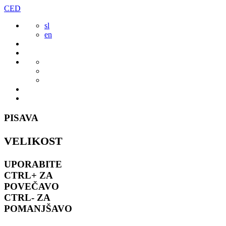
Preskoči
CED
to
sl
vsebine
en
PISAVA
VELIKOST
UPORABITE
CTRL+
ZA
POVEČAVO
CTRL-
ZA
POMANJŠAVO