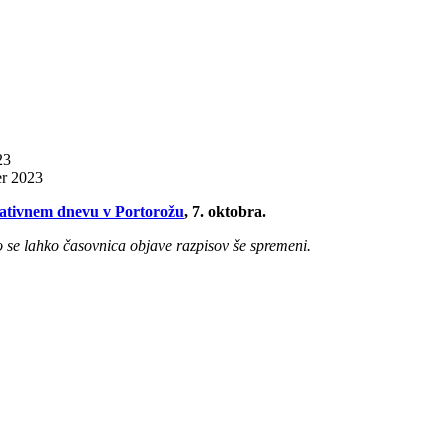
23
er 2023
ativnem dnevu v Portorožu
, 7. oktobra.
o se lahko časovnica objave razpisov še spremeni.