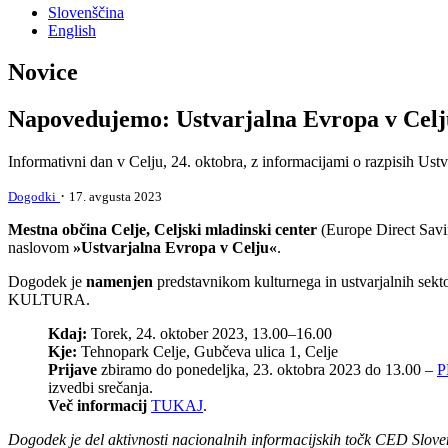
Slovenščina
English
Novice
Napovedujemo: Ustvarjalna Evropa v Celj
Informativni dan v Celju, 24. oktobra, z informacijami o razpisih 
·
Dogodki
17. avgusta 2023
Mestna občina Celje, Celjski mladinski center
(Europe Direct Savi
naslovom
»Ustvarjalna Evropa v Celju«
.
Dogodek je
namenjen
predstavnikom kulturnega in ustvarjalnih sekt
KULTURA.
Kdaj:
Torek, 24. oktober 2023, 13.00–16.00
Kje:
Tehnopark Celje, Gubčeva ulica 1, Celje
Prijave
zbiramo do ponedeljka, 23. oktobra 2023 do 13.00 –
P
izvedbi srečanja.
Več informacij
TUKAJ
.
Dogodek je del aktivnosti nacionalnih informacijskih točk CED Slov