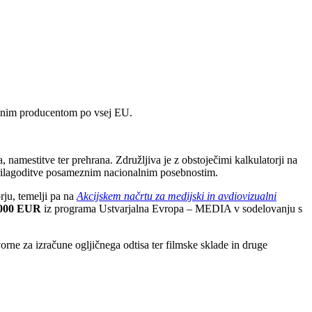
alnim producentom po vsej EU.
 namestitve ter prehrana. Združljiva je z obstoječimi kalkulatorji na
 prilagoditve posameznim nacionalnim posebnostim.
ju, temelji pa na
Akcijskem načrtu za medijski in avdiovizualni
.000 EUR
iz programa Ustvarjalna Evropa – MEDIA v sodelovanju s
orne za izračune ogljičnega odtisa ter filmske sklade in druge