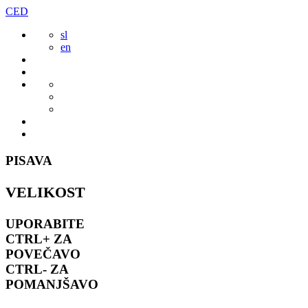
Preskoči
CED
to
sl
vsebine
en
PISAVA
VELIKOST
UPORABITE
CTRL+
ZA
POVEČAVO
CTRL-
ZA
POMANJŠAVO