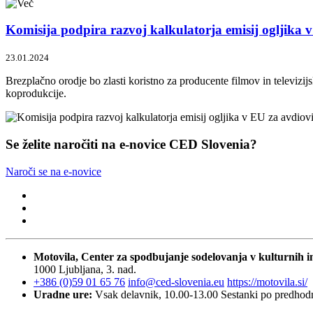
Komisija podpira razvoj kalkulatorja emisij ogljika 
23.01.2024
Brezplačno orodje bo zlasti koristno za producente filmov in televizijsk
koprodukcije.
Se želite naročiti na e-novice CED Slovenia?
Naroči se na e-novice
Motovila, Center za spodbujanje sodelovanja v kulturnih in
1000 Ljubljana, 3. nad.
+386 (0)59 01 65 76
info@ced-slovenia.eu
https://motovila.si/
Uradne ure:
Vsak delavnik, 10.00-13.00
Sestanki po predho