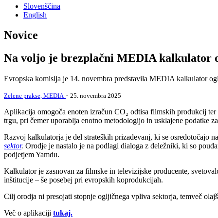
Slovenščina
English
Novice
Na voljo je brezplačni MEDIA kalkulator o
Evropska komisija je 14. novembra predstavila MEDIA kalkulator ogl
·
Zelene prakse,
MEDIA
25. novembra 2025
Aplikacija omogoča enoten izračun CO₂ odtisa filmskih produkcij ter an
trgu, pri čemer uporablja enotno metodologijo in usklajene podatke 
Razvoj kalkulatorja je del strateških prizadevanj, ki se osredotoča
sektor
.
Orodje je nastalo je na podlagi dialoga z deležniki, ki so pouda
podjetjem Yamdu.
Kalkulator je zasnovan za filmske in televizijske producente, svetoval
inštitucije – še posebej pri evropskih koprodukcijah.
Cilj orodja ni presojati stopnje ogljičnega vpliva sektorja, temveč olaj
Več o aplikaciji
tukaj.