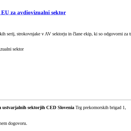
v EU za avdiovizualni sektor
ih serij, strokovnjake v AV sektorju in člane ekip, ki so odgovorni za tr
 ustvarjalnih sektorjih
CED Slovenia
Trg prekomorskih brigad 1,
dnem dogovoru.