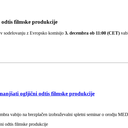
odtis filmske produkcije
e v sodelovanju z Evropsko komisijo
3. decembra ob 11:00 (CET)
vab
jšati ogljični odtis filmske produkcije
embra vabijo na brezplačen izobraževalni spletni seminar o orodju ME