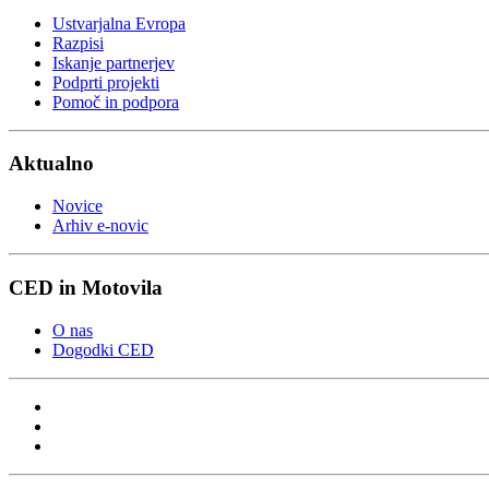
Ustvarjalna Evropa
Razpisi
Iskanje partnerjev
Podprti projekti
Pomoč in podpora
Aktualno
Novice
Arhiv e-novic
CED in Motovila
O nas
Dogodki CED