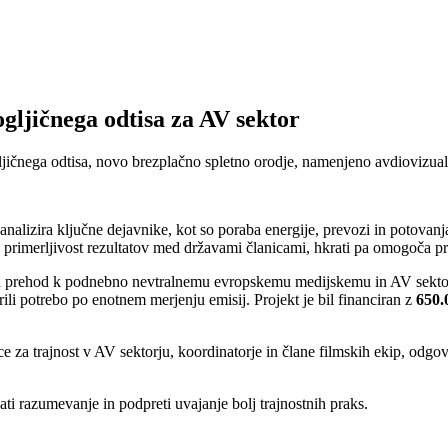
gljičnega odtisa za AV sektor
jičnega odtisa, novo brezplačno spletno orodje, namenjeno avdiovizu
alizira ključne dejavnike, kot so poraba energije, prevozi in potovanja,
za primerljivost rezultatov med državami članicami, hkrati pa omogoča
jo na prehod k podnebno nevtralnemu evropskemu medijskemu in AV sektor
rili potrebo po enotnem merjenju emisij. Projekt je bil financiran z
650
ce za trajnost v AV sektorju, koordinatorje in člane filmskih ekip, odgov
šati razumevanje in podpreti uvajanje bolj trajnostnih praks.