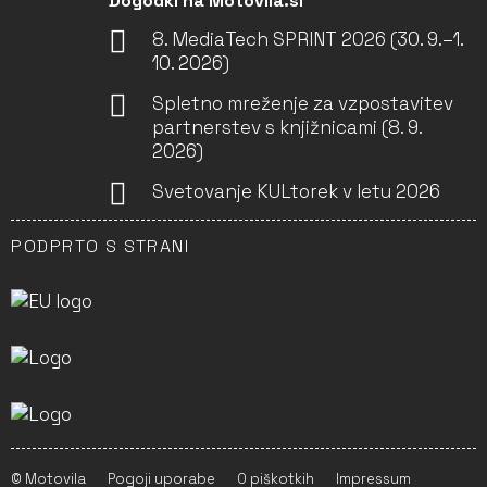
Dogodki na Motovila.si
8. MediaTech SPRINT 2026 (30. 9.–1.
10. 2026)
Spletno mreženje za vzpostavitev
partnerstev s knjižnicami (8. 9.
2026)
Svetovanje KULtorek v letu 2026
PODPRTO S STRANI
© Motovila
Pogoji uporabe
O piškotkih
Impressum