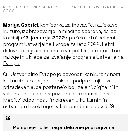
NOVO PRI USTVARJALNI EVROPI,
ZA MEDIJE
·
5. JANUARJA
2022
Mariya Gabriel
, komisarka za inovacije, raziskave,
kulturo, izobraževanje in mladino sporoča, da bo
Komisija
13. januarja 2022
sprejela letni delovni
program Ustvarjalne Evrope za leto 2022. Letni
delovni program določa okvir politike, prednostne
naloge in ukrepe za izvajanje programa
Ustvarjalna
Evropa
.
Cilj Ustvarjalne Evrope je povečati konkurenčnost
kulturnih sektorjev ter hkrati podpreti njihova
prizadevanja, da postanejo bolj zeleni, digitalni in
vključujoči. Posebna pozornost je namenjena
krepitvi odpornosti in okrevanju kulturnih in
ustvarjalnih sektorjev v luči pandemije covid-19.
Po sprejetju letnega delovnega programa