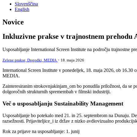
Slovenščina
English
Novice
Inkluzivne prakse v trajnostnem prehodu 
Usposabljanje International Screen Institute na področju trajnostne p
·
Zelene prakse,
Dogodki,
MEDIA
18. maja 2026
International Screen Institute v ponedeljek, 18. maja 2026, ob 16.30
MEDIA.
Zainteresiranim strokovnjakinjam_om bo ponudila priložnost, da se po
dolgoročnih strukturnih spremembah v filmski industriji.
Več o usposabljanju Sustainability Management
Usposabljanje bo potekalo med 21. in 25. septembrom na Dunaju. Delav
razsežnosti. Prijaviteljice_i iz držav z nizko avdiovizualno produkcijsk
Rok za prijave na usposabljanje: 1. junij