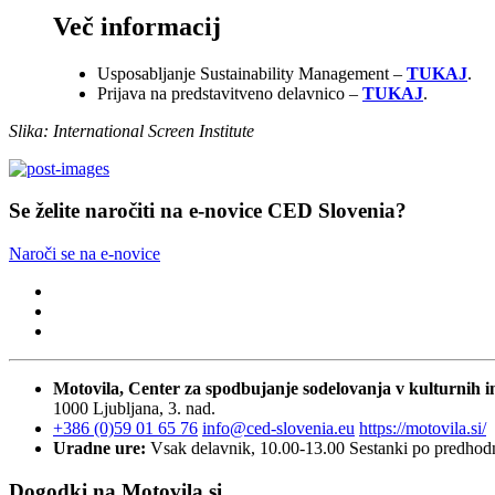
Več informacij
Usposabljanje Sustainability Management –
TUKAJ
.
Prijava na predstavitveno delavnico –
TUKAJ
.
Slika: International Screen Institute
Se želite naročiti na e-novice CED Slovenia?
Naroči se na e-novice
Motovila, Center za spodbujanje sodelovanja v kulturnih in
1000 Ljubljana, 3. nad.
+386 (0)59 01 65 76
info@ced-slovenia.eu
https://motovila.si/
Uradne ure:
Vsak delavnik, 10.00-13.00
Sestanki po predho
Dogodki na Motovila.si