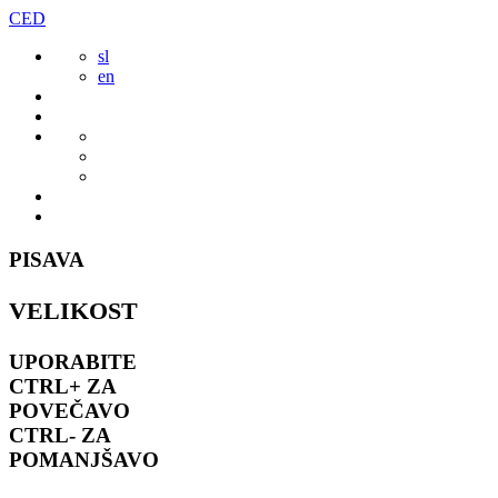
Preskoči
CED
to
sl
vsebine
en
PISAVA
VELIKOST
UPORABITE
CTRL+
ZA
POVEČAVO
CTRL-
ZA
POMANJŠAVO