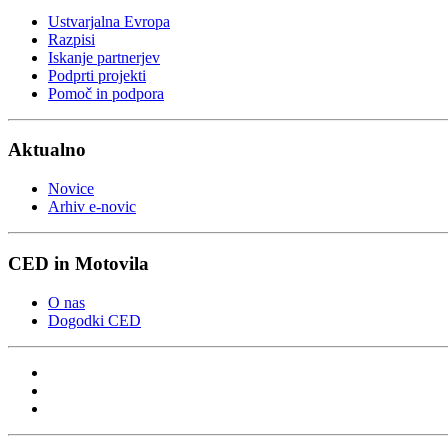
Ustvarjalna Evropa
Razpisi
Iskanje partnerjev
Podprti projekti
Pomoč in podpora
Aktualno
Novice
Arhiv e-novic
CED in Motovila
O nas
Dogodki CED