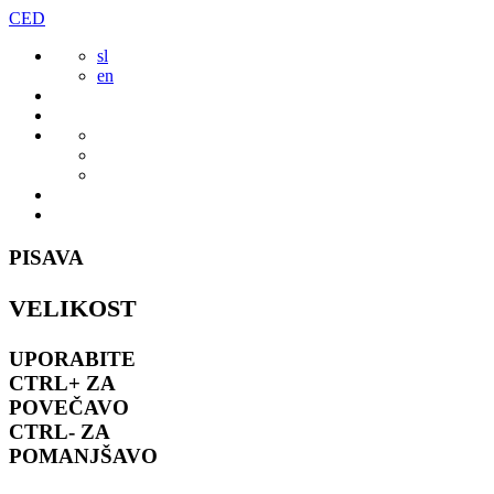
Preskoči
CED
to
sl
vsebine
en
PISAVA
VELIKOST
UPORABITE
CTRL+
ZA
POVEČAVO
CTRL-
ZA
POMANJŠAVO