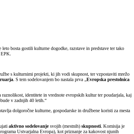
eto bosta gostili kulturne dogodke, razstave in predstave ter tako
e EPK.
ružbe s kulturnimi projekti, ki jih vodi skupnost, ter vzpostaviti mrežo
bruarja
. S tem sodelovanjem bo nastala prva „
Evropska prestolnica
raznolikost, identitete in vrednote evropskih kultur ter poudarjala, kaj
obude v zadnjih 40 letih.“
otavlja dolgoročne kulturne, gospodarske in družbene koristi za mesta
ujati
aktivno sodelovanje
svojih (mestnih)
skupnosti
. Komisija je
 programa Ustvarjalna Evropa), kot priznanje za kakovost njunih