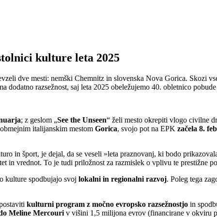
olnici kulture leta 2025
vzeli dve mesti: nemški Chemnitz in slovenska Nova Gorica. Skozi vse l
ima dodatno razsežnost, saj leta 2025 obeležujemo 40. obletnico pobud
nuarja
; z geslom „
See the Unseen
“ želi mesto okrepiti vlogo civilne d
 obmejnim italijanskim mestom
Gorica
, svojo pot na EPK
začela 8. fe
ro in šport, je dejal, da se veseli »leta praznovanj, ki bodo prikazovala 
et in vrednot. To je tudi priložnost za razmislek o vplivu te prestižne p
 kulture spodbujajo svoj
lokalni in regionalni razvoj
. Poleg tega zag
postaviti
kulturni program z močno evropsko razsežnostjo
in spodb
do Meline Mercouri
v višini 1,5 milijona evrov (financirane v okviru