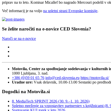
priprav na to leto. Komisar Micallef bo nagrado Mercouri podelil v ok
Več informacij je na voljo
na spletni strani Evropske komisije
.
Se želite naročiti na e-novice CED Slovenia?
Naroči se na e-novice
Motovila, Center za spodbujanje sodelovanja v kulturnih in
1000 Ljubljana, 3. nad.
+386 (0)59 01 65 76
info@ced-slovenia.eu
https://motovila.si/
Uradne ure:
Vsak delavnik, 10.00-13.00
Sestanki po predho
Dogodki na Motovila.si
8. MediaTech SPRINT 2026 (30. 9.–1. 10. 2026)
Spletno mreženje za vzpostavitev partnerstev s knjižnicami (8. 
Svetovanje KULtorek v letu 2026