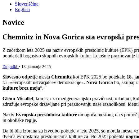
Slovenščina
English
Novice
Chemnitz in Nova Gorica sta evropski prest
Z začetkom leta 2025 sta naziv evropskih prestolnic kulture (EPK) pre
poudarjali bogastvo skupnih evropskih kultur. Letošnje praznovanje 
·
Dogodki
13. januarja 2025
Slovesno odprtje
mesta
Chemnitz
kot EPK 2025 bo potekalo
18. ja
t. i. »evropskih ustvarjalcev demokracije«.
Nova Gorica
bo, skupaj z
kulture brez meja
“.
Glenn Micallef
, komisar za medgeneracijsko pravičnost, mladino, kultu
združuje evropske državljane pri praznovanju naše raznolikosti, identit
Naziv
Evropska prestolnica kulture
omogoča mestom, da s pomočjo
in okoliške regije.
Da bi bila izbrana za izvedbo pobude v letu 2025, so morala mesta vz
dvema evropskima prestolnicama kulture za leto 2025 podelila
nagra