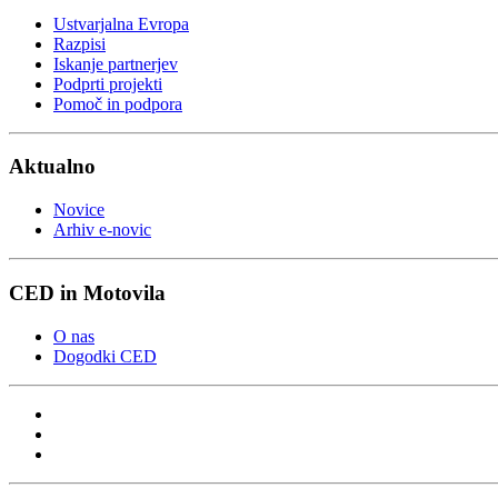
Ustvarjalna Evropa
Razpisi
Iskanje partnerjev
Podprti projekti
Pomoč in podpora
Aktualno
Novice
Arhiv e-novic
CED in Motovila
O nas
Dogodki CED