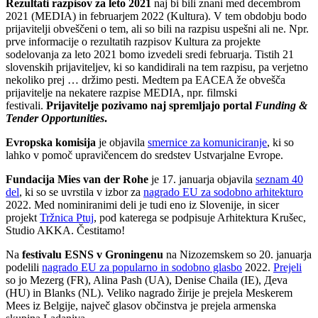
Rezultati razpisov za leto 2021
naj bi bili znani med decembrom
2021 (MEDIA) in februarjem 2022 (Kultura). V tem obdobju bodo
prijavitelji obveščeni o tem, ali so bili na razpisu uspešni ali ne. Npr.
prve informacije o rezultatih razpisov Kultura za projekte
sodelovanja za leto 2021 bomo izvedeli sredi februarja. Tistih 21
slovenskih prijaviteljev, ki so kandidirali na tem razpisu, pa verjetno
nekoliko prej … držimo pesti. Medtem pa EACEA že obvešča
prijavitelje na nekatere razpise MEDIA, npr. filmski
festivali.
Prijavitelje pozivamo naj spremljajo portal
Funding &
Tender Opportunities
.
Evropska komisija
je objavila
smernice za komuniciranje
, ki so
lahko v pomoč upravičencem do sredstev Ustvarjalne Evrope.
Fundacija Mies van der Rohe
je 17. januarja objavila
seznam 40
del
, ki so se uvrstila v izbor za
nagrado EU za sodobno arhitekturo
2022. Med nominiranimi deli je tudi eno iz Slovenije, in sicer
projekt
Tržnica Ptuj
, pod katerega se podpisuje Arhitektura Krušec,
Studio AKKA. Čestitamo!
Na
festivalu ESNS v Groningenu
na Nizozemskem so 20. januarja
podelili
nagrado EU za popularno in sodobno glasbo
2022.
Prejeli
so jo Mezerg (FR), Alina Pash (UA), Denise Chaila (IE), Дeva
(HU) in Blanks (NL). Veliko nagrado žirije je prejela Meskerem
Mees iz Belgije, največ glasov občinstva je prejela armenska