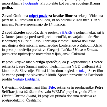
usposabljanja
Footprints
. Pri projektu kot partner sodeluje
Druga
godba.
Zavod Otok
ima
odprt poziv
za kratke filme
za sekcijo Video na
plaži na 18. festivalu Kino Otok, ki bo potekal v Izoli med 1. in 5.
junijem. Prijave sprejemajo
do 14. marca
.
Zavod Exodos
sporoča, da je projekt
SHARE
v polnem teku, saj je
že konec januarja predstavil prvi umetniški, ustvarjalni in družbeni
laboratorij v Burkini Faso. Februarja v mestu Bobo-Dioulasso
nadaljuje z delavnicami, mednarodno konferenco o Zahodni Afriki
in prvo ponovitvijo predstave Gregorja Luštka
I Have a Dream
,
premierno uprizorjene novembra v ljubljanski Cukrarni.
Iz produkcijske hiše
Vertigo
sporočajo, da je koprodukcija
Telesce
režiserke Laure Samani najbolj gledan film na VOD platformi Art
kino mreža Slovenije. Film si lahko doma ogledate
tukaj
. Sicer film
še vedno potuje po slovenskih kinih. Spored preverite na Facebook
profilu
Vertigo Ljubljana
.
Ustvarjalni dokumentarni film
Telo
, režiserke in producentke
Petre
Seliškar
je na tržaškem festivalu WEMW prejel nagrado
Flow
Digital Cinema Award
, ki projektu prinaša dodatna sredstva za
postprodukcijo. Čestitamo!