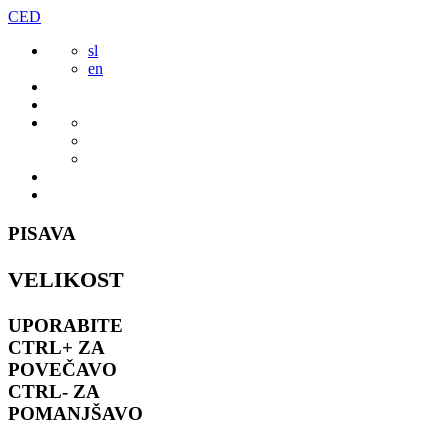
Preskoči
CED
to
sl
vsebine
en
PISAVA
VELIKOST
UPORABITE
CTRL+
ZA
POVEČAVO
CTRL-
ZA
POMANJŠAVO