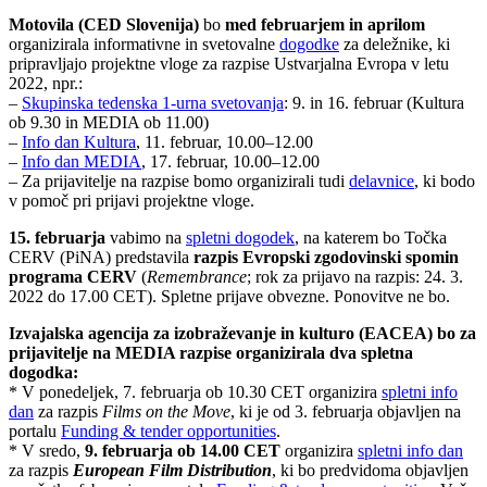
Motovila (CED Slovenija)
bo
med februarjem in aprilom
organizirala informativne in svetovalne
dogodke
za deležnike, ki
pripravljajo projektne vloge za razpise Ustvarjalna Evropa v letu
2022, npr.:
–
Skupinska tedenska 1-urna svetovanja
: 9. in 16. februar (Kultura
ob 9.30 in MEDIA ob 11.00)
–
Info dan Kultura
, 11. februar, 10.00–12.00
–
Info dan MEDIA
, 17. februar, 10.00–12.00
– Za prijavitelje na razpise bomo organizirali tudi
delavnice
, ki bodo
v pomoč pri prijavi projektne vloge.
15. februarja
vabimo na
spletni dogodek
, na katerem bo Točka
CERV (PiNA) predstavila
razpis Evropski zgodovinski spomin
programa CERV
(
Remembrance
; rok za prijavo na razpis: 24. 3.
2022 do 17.00 CET). Spletne prijave obvezne. Ponovitve ne bo.
Izvajalska agencija za izobraževanje in kulturo (EACEA) bo
za
prijavitelje na MEDIA razpise
organizirala dva spletna
dogodka:
* V ponedeljek, 7. februarja ob 10.30 CET organizira
spletni info
dan
za razpis
Films on the Move
, ki je od 3. februarja objavljen na
portalu
Funding & tender opportunities
.
* V sredo,
9. februarja ob 14.00 CET
organizira
spletni info dan
za razpis
European Film Distribution
, ki bo predvidoma objavljen