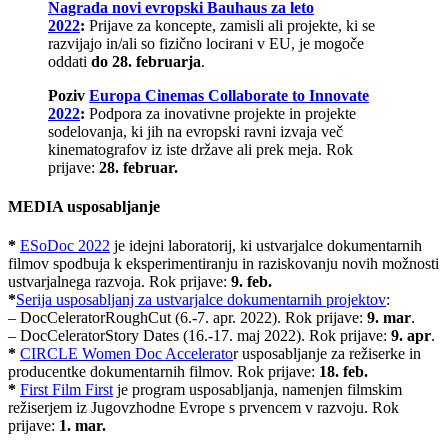
Nagrada novi evropski Bauhaus za leto
2022
:
Prijave za koncepte, zamisli ali projekte, ki se
razvijajo in/ali so fizično locirani v EU, je mogoče
oddati
do 28. februarja
.
Poziv
Europa Cinemas Collaborate to Innovate
2022
:
Podpora za inovativne projekte in projekte
sodelovanja, ki jih na evropski ravni izvaja več
kinematografov iz iste države ali prek meja. Rok
prijave:
28. februar.
MEDIA usposabljanje
*
ESoDoc 2022
je idejni laboratorij, ki ustvarjalce dokumentarnih
filmov spodbuja k eksperimentiranju in raziskovanju novih možnosti
ustvarjalnega razvoja. Rok prijave:
9. feb.
*
Serija usposabljanj za ustvarjalce dokumentarnih projektov
:
– DocCeleratorRoughCut (6.-7. apr. 2022). Rok prijave:
9. mar
.
– DocCeleratorStory Dates (16.-17. maj 2022). Rok prijave:
9. apr
.
*
CIRCLE Women Doc Accelerato
r usposabljanje za režiserke in
producentke dokumentarnih filmov. Rok prijave:
18. feb.
*
First Film First
je program usposabljanja, namenjen filmskim
režiserjem iz Jugovzhodne Evrope s prvencem v razvoju. Rok
prijave:
1. mar.