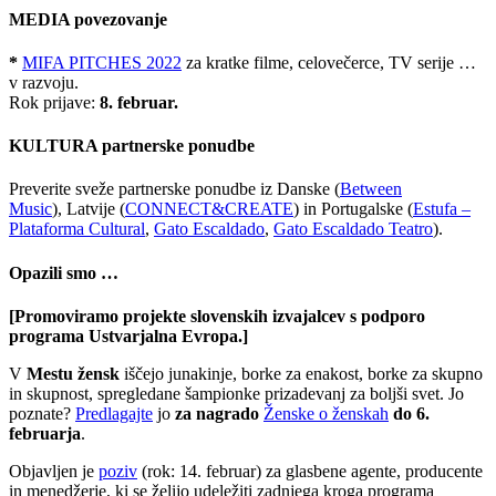
MEDIA povezovanje
*
MIFA PITCHES 2022
za kratke filme, celovečerce, TV serije …
v razvoju.
Rok prijave:
8. februar.
KULTURA partnerske ponudbe
Preverite sveže partnerske ponudbe iz Danske (
Between
Music
), Latvije (
CONNECT&CREATE
) in Portugalske (
Estufa –
Plataforma Cultural
,
Gato Escaldado
,
Gato Escaldado Teatro
).
Opazili smo …
[Promoviramo projekte slovenskih izvajalcev s podporo
programa Ustvarjalna Evropa.]
V
Mestu žensk
iščejo junakinje, borke za enakost, borke za skupno
in skupnost, spregledane šampionke prizadevanj za boljši svet. Jo
poznate?
Predlagajte
jo
za nagrado
Ženske o ženskah
do 6.
februarja
.
Objavljen je
poziv
(rok: 14. februar) za glasbene agente, producente
in menedžerje, ki se želijo udeležiti zadnjega kroga programa