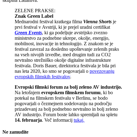
skupina Ladaniva.
ZELENE PRAKSE:
Znak Green Label
Mednarodni festival kratkega filma
Vienna Shorts
je
prvi festival v Avstriji, ki je prejel uradni certifikat
Green Events
, ki ga podeljuje avstrijsko zvezno
ministrstvo za podnebne ukrepe, okolje, energijo,
mobilnost, inovacije in tehnologijo. Z znakom se je
festival zavezal za dosledno upoštevanje zelenih praks
na vseh nivojih izvedbe, med drugim tudi za CO2
nevtralno strežniško okolje digitalne infrastrukture
festivala. Doris Bauer, direktorica festivala je bila pri
nas leta 2020, ko smo se pogovarjali o
povezovanju
evropskih filmskih festivalov
.
Evropski filmski forum za bolj zeleno AV industrijo.
Na letošnjem
evropskem filmskem forumu
, ki bo
potekal na filmskem festivalu v Berlinu, se bodo
pogovarjali o čezmejnem sodelovanju na področju
prizadevanj za bolj podnebno nevtralno in bolj zeleno
AV industrijo. Forum boste lahko spremljali na spletu
14. februarja
. Več informacij
tukaj.
Ne zamudite