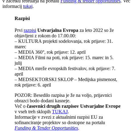
v začetku februarja na portalu
Funding & tender opportunities
. Več
informacij
tukaj
.
Razpisi
Prvi
razpisi
Ustvarjalna Evropa
za leto 2022 so že
objavljeni z rokom do 17.00.00:
– KULTURA projekti sodelovanja, rok prijave: 31.
marec
– MEDIA 360°, rok prijave: 12. april
– MEDIA Filmi na poti, rok prijave: 15. marec in 5.
julij
– MEDIA mreže evropskih festivalov, rok prijave: 7.
april
– MEDSEKTORSKI SKLOP – Medijska pismenost,
rok prijave: 6. april
POZOR: Besedilo razpisa je že na voljo, prijavnici
obrazci bodo dodani kasneje.
Več o
časovnici drugih razpisov Ustvarjalne Evrope
v vseh treh sklopih
TUKAJ
.
Informacije v zvezi z aktualnimi razpisi EU za
sofinanciranje projektov so dostopne na portalu
Funding & Tender Opportunities
.