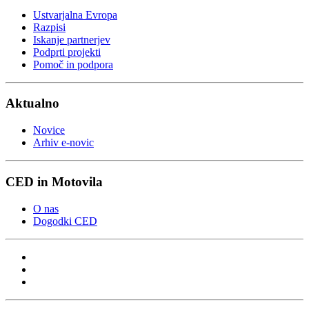
Ustvarjalna Evropa
Razpisi
Iskanje partnerjev
Podprti projekti
Pomoč in podpora
Aktualno
Novice
Arhiv e-novic
CED in Motovila
O nas
Dogodki CED