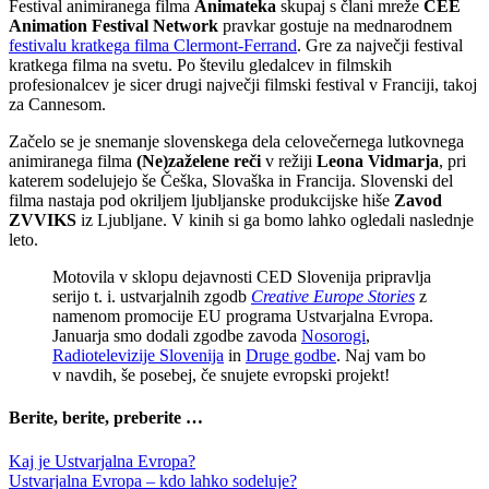
Festival animiranega filma
Animateka
skupaj s člani mreže
CEE
Animation Festival Network
pravkar gostuje na mednarodnem
festivalu kratkega filma Clermont-Ferrand
. Gre za največji festival
kratkega filma na svetu. Po številu gledalcev in filmskih
profesionalcev je sicer drugi največji filmski festival v Franciji, takoj
za Cannesom.
Začelo se je snemanje slovenskega dela celovečernega lutkovnega
animiranega filma
(Ne)zaželene reči
v režiji
Leona Vidmarja
, pri
katerem sodelujejo še Češka, Slovaška in Francija. Slovenski del
filma nastaja pod okriljem ljubljanske produkcijske hiše
Zavod
ZVVIKS
iz Ljubljane. V kinih si ga bomo lahko ogledali naslednje
leto.
Motovila v sklopu dejavnosti CED Slovenija pripravlja
serijo t. i. ustvarjalnih zgodb
Creative Europe Stories
z
namenom promocije EU programa Ustvarjalna Evropa.
Januarja smo dodali zgodbe zavoda
Nosorogi
,
Radiotelevizije Slovenija
in
Druge godbe
. Naj vam bo
v navdih, še posebej, če snujete evropski projekt!
Berite, berite, preberite …
Kaj je Ustvarjalna Evropa?
Ustvarjalna Evropa – kdo lahko sodeluje?