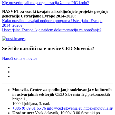
Kje preverim, ali moja organizacija že ima PIC kodo?
NASVET za vse, ki izvajate ali zaključujete projekte prejšnje
generacije Ustvarjalne Evrope 2014–2020:
Kako pravilno navajati podporo programa Ustvarjalna Evropa
2014–2020?
Ustvarjalna Evropa: kje najdem dokumentacijo za poročanje?
Se želite naročiti na e-novice CED Slovenia?
Naroči se na e-novice
Motovila, Center za spodbujanje sodelovanja v kulturnih
in ustvarjalnih sektorjih
CED Slovenia
Trg prekomorskih
brigad 1,
1000 Ljubljana, 3. nad.
+386 (0)59 01 65 76
info@ced-slovenia.eu
https://motovila.si/
Uradne ure:
Vsak delavnik, 10.00-13.00
Sestanki po